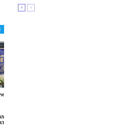
ה
אי
מג
הק