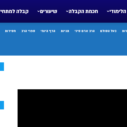
הלימודי
חכמת הקבלה
שיעורים
קבלה למתחיל
ות
בעל הסולם
הרב אדם סיני
תגיות
הדף היומי
ספרי הרב
חסידות
ח
ח