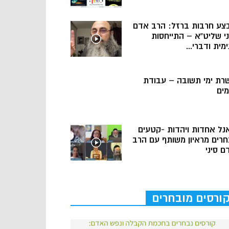
צע חרבות ברזל: הרב אדם
ני שליט”א – התייחסות
מית ודברי...
רת ימי תשובה – עבודת
מים
נל אחדות ויהדות -קטעים
חרים מראיון משותף עם הרב
ם סיני
ורסים מובחרים