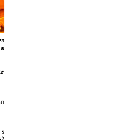
מי
של
יצ
רוח
5
לש