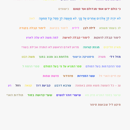
כי כולם ידעו אותי מגדולם ועד קטנם
כישופים
לֹא יִהְיֶה לְךָ אֱלֹהִים אֲחֵרִים עַל פָּנָי. לֹא תַעֲשֶׂה לְךָ פֶסֶל וְכָל תְּמוּנָה
לאה
לג בעומר תשפא
לילה לבן
לילית
לימוד בקיאות
לימוד קבלה בקנדה
לימוד קבלה לרווקות
לימודי קבלה לאישה
למה משה לא עלה לארץ
מאיץ חליקים
מגפת קורונה
מדוע לאדם הראשון לא הותרה אכילת בשר?
מזל דלי
מטרה
מיסטיקה וכישוף
מלחמת גוג ומגוג בתנך
משה רבנו
ספר ההקדמות בעל הסולם
ספר התניא על פי בעל הסולם
ספרי הרמח ל
עץ חיים הארי זל
עשר הספירות
פרוזדור
פרשת שמות
צג – כל העושה משא ומתן באמונה
צורבא דרבנן
קביעת דרך
קנאה
רחל
רע
שיעור בספר התניא פרק מא
שיעורי זוהר לנשים
שערי קדושה בסוד
תולדות הארי
תיקון ליל שבועות סיפור