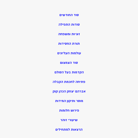
סוד החודשים
סודות התפילה
זוגיות ומשפחה
תורת החסידות
עולמות העליונים
סוד הצמצום
הקדמות בעל הסולם
פתיחה לחכמת הקבלה
אברהם יצחק הכהן קוק
מוסר ותיקון המידות
פירוש חלומות
שיעורי זוהר
הרצאות למתחילים