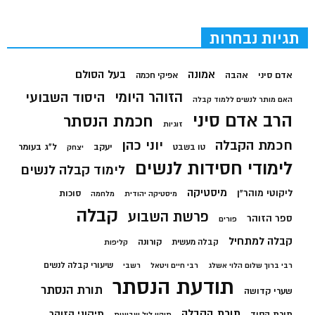
תגיות נבחרות
בעל הסולם
אמונה
אדם סיני
אהבה
אפיקי חכמה
הזוהר היומי
היסוד השבועי
האם מותר לנשים ללמוד קבלה
הרב אדם סיני
חכמת הנסתר
זוגיות
חכמת הקבלה
יוני כהן
יעקב
ל"ג בעומר
טו בשבט
יצחק
לימודי חסידות לנשים
לימוד קבלה לנשים
מיסטיקה
ליקוטי מוהר"ן
סוכות
מיסטיקה יהודית
מלחמה
קבלה
פרשת השבוע
ספר הזוהר
פורים
קבלה למתחיל
קורונה
קבלה מעשית
קליפות
שיעורי קבלה לנשים
רבי ברוך שלום הלוי אשלג
רבי חיים ויטאל
רשבי
תודעת הנסתר
תורת הנסתר
שערי קדושה
תורת הקבלה
תיקוני הזוהר
תורת הסוד
תיקון ליל שבועות