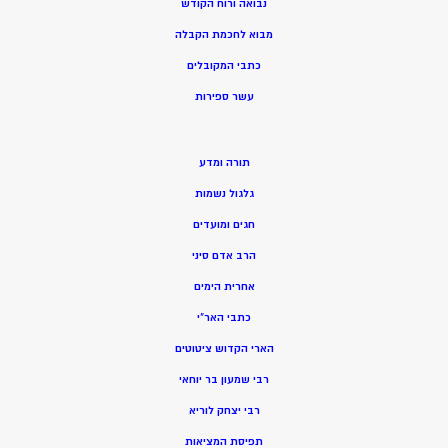
נבואה ורוח הקודש
מ
בוא לחכמת הקבלה
כתבי המקובלים
ע
שר ספירות
תורה ומדע
גלגול נשמות
חגים ומועדים
הרב אדם סיני
אחרית הימים
כתבי האר”י
הארי הקדוש ציטוטים
רבי שמעון בר יוחאי
רבי יצחק לוריא
תפיסת המציאות