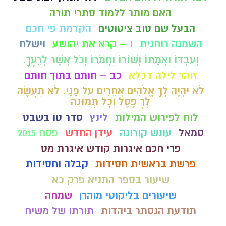
האם מותר ללמוד סתרי תורה
הבעל שם טוב ציטוטים
הקדמת פי חכם
השמנה רוחנית
ו – קרא את יהושע
וישלח
וְעַבְדּוֹ וַאֲמָתוֹ וְשׁוֹרוֹ וַחֲמֹרוֹ וְכֹל אֲשֶׁר לְרֵעֶךָ.
זוהר לילה דכלא
כב – חותם בתוך חותם
לֹא יִהְיֶה לְךָ אֱלֹהִים אֲחֵרִים עַל פָּנָי. לֹא תַעֲשֶׂה
לְךָ פֶסֶל וְכָל תְּמוּנָה
לוח לפירוש המילות
לינץ
סדר טו בשבט
סמאל
עונש קורונה
עידן החדש
פסח 2015
פרי חכם איגרות קודש איגרת מט
פרשת בראשית חסידות
קבלה וחסידות
שיעור בספר התניא פרק כא
שיעורים בליקוטי מוהרן
שמחה
תודעת הנסתר ביהדות
תורתו של משיח