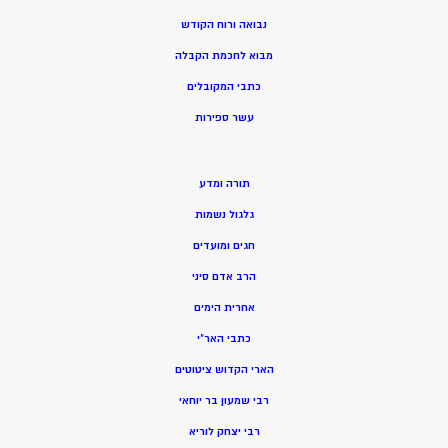
נבואה ורוח הקודש
מ
בוא לחכמת הקבלה
כתבי המקובלים
ע
שר ספירות
תורה ומדע
גלגול נשמות
חגים ומועדים
הרב אדם סיני
אחרית הימים
כתבי האר”י
הארי הקדוש ציטוטים
רבי שמעון בר יוחאי
רבי יצחק לוריא