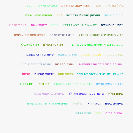
גלגל המזלות החדש
האביר יעקב על התורה
האם כדאי ללמוד קבלה
היסוד השבועי
הסכסוך ישראלי פלסטנאי
זיווג
חמישה חומשי תורה
טקס יום ירושלים
לא – אית לן בירא בדברא
לילית
ליקוטי עצות
מאמרי הרבש
מדוע חלקיק יכול להתנהג גם כגל
מורה נבוכים רמבם
מסרים מעולמות עליונים
מתוק מדבש או פירוש הסולם לספר הזוהר
ניוזלטר הסולם
ניוזלטר קבלי
נקודה פנימית
נשמות תאומות
סדר טו בשבט
סיפורים הרבי מקוצק
עשר הדיברות כנגד עשר הספירות
עשרת הדברות
עשרת הדיברות בימינו
פא – עלו זה בנגב ועליתם את ההר
פרשת חקת
צניעות האישה
קבחה
קבלה מעשית ספרים
רבי יעקב אבוחצירא המקובל
רבי נחמן
רוח צפונית
שיחת חולין
שיעור בספר התניא פרק לג
שיעורים בליקוטי מוהרן
שיעורים בספר התניא וידיאו
שלח לך
שנים מקרא ואחד תרגום שמות
שפיכות דמים
תעס
תפוח בדבש