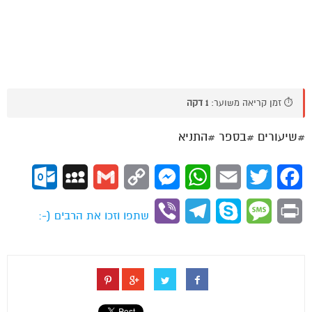
⏱️ זמן קריאה משוער:
1 דקה
#שיעורים #בספר #התניא
ok.com
MySpace
Gmail
Copy
Messenger
WhatsApp
Email
Twitter
Facebook
Link
Viber
Telegram
Skype
Message
Print
שתפו וזכו את הרבים (-: