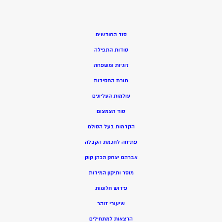
סוד החודשים
סודות התפילה
זוגיות ומשפחה
תורת החסידות
עולמות העליונים
סוד הצמצום
הקדמות בעל הסולם
פתיחה לחכמת הקבלה
אברהם יצחק הכהן קוק
מוסר ותיקון המידות
פירוש חלומות
שיעורי זוהר
הרצאות למתחילים