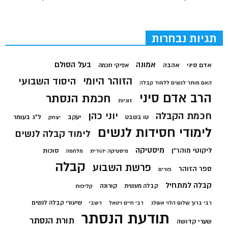
תגיות נבחרות
בעל הסולם
אמונה
אדם סיני
אהבה
אפיקי חכמה
הזוהר היומי
היסוד השבועי
האם מותר לנשים ללמוד קבלה
הרב אדם סיני
חכמת הנסתר
זוגיות
חכמת הקבלה
יוני כהן
יעקב
ל"ג בעומר
טו בשבט
יצחק
לימודי חסידות לנשים
לימוד קבלה לנשים
מיסטיקה
ליקוטי מוהר"ן
סוכות
מיסטיקה יהודית
מלחמה
קבלה
פרשת השבוע
ספר הזוהר
פורים
קבלה למתחיל
קורונה
קבלה מעשית
קליפות
שיעורי קבלה לנשים
רבי ברוך שלום הלוי אשלג
רבי חיים ויטאל
רשבי
תודעת הנסתר
תורת הנסתר
שערי קדושה