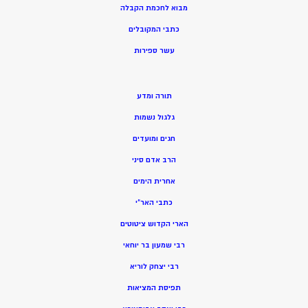
מ
בוא לחכמת הקבלה
כתבי המקובלים
ע
שר ספירות
תורה ומדע
גלגול נשמות
חגים ומועדים
הרב אדם סיני
אחרית הימים
כתבי האר”י
הארי הקדוש ציטוטים
רבי שמעון בר יוחאי
רבי יצחק לוריא
תפיסת המציאות