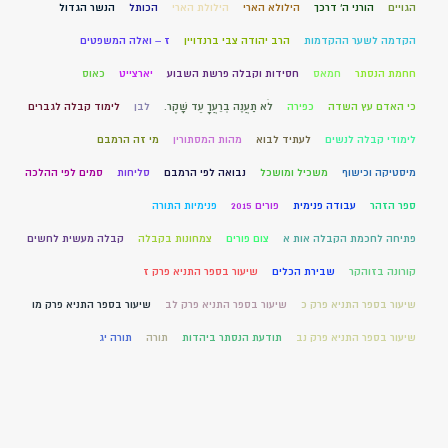
הגויים
הורני ה' דרכך
הילולא הארי
הילולת הארי
הכותל
הנשר הגדול
הקדמה לשער ההקדמות
הרב יהודה צבי ברנדויין
ז – ואלה המשפטים
חחמת הנסתר
חמאס
חסידות וקבלה פרשת השבוע
יארצייט
כאוס
כי האדם עץ השדה
כפירה
לֹא תַעֲנֶה בְרֵעֲךָ עֵד שָׁקֶר.
לבן
לימוד קבלה לגברים
לימודי קבלה לנשים
לעתיד לבוא
מהות המסתורין
מי זה הרמבם
מיסטיקה וכישוף
משכיל ומושכל
נבואה לפי הרמבם
סליחות
סמים לפי ההלכה
ספר הזהר
עבודה פנימית
פורים 2015
פנימיות התורה
פתיחה לחכמת הקבלה אות א
צום פורים
צמחונות בקבלה
קבלה מעשית לחשים
קורונה בזוהקר
שבירת הכלים
שיעור בספר התניא פרק ז
שיעור בספר התניא פרק כ
שיעור בספר התניא פרק לב
שיעור בספר התניא פרק מו
שיעור בספר התניא פרק נב
תודעת הנסתר ביהדות
תורה
תורה יג