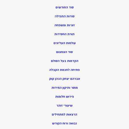
סוד החודשים
סודות התפילה
זוגיות ומשפחה
תורת החסידות
עולמות העליונים
סוד הצמצום
הקדמות בעל הסולם
פתיחה לחכמת הקבלה
אברהם יצחק הכהן קוק
מוסר ותיקון המידות
פירוש חלומות
שיעורי זוהר
הרצאות למתחילים
נבואה ורוח הקודש