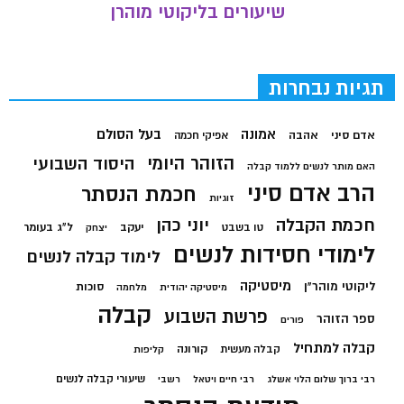
שיעורים בליקוטי מוהרן
תגיות נבחרות
בעל הסולם
אמונה
אדם סיני
אהבה
אפיקי חכמה
הזוהר היומי
היסוד השבועי
האם מותר לנשים ללמוד קבלה
הרב אדם סיני
חכמת הנסתר
זוגיות
חכמת הקבלה
יוני כהן
יעקב
ל"ג בעומר
טו בשבט
יצחק
לימודי חסידות לנשים
לימוד קבלה לנשים
מיסטיקה
ליקוטי מוהר"ן
סוכות
מיסטיקה יהודית
מלחמה
קבלה
פרשת השבוע
ספר הזוהר
פורים
קבלה למתחיל
קורונה
קבלה מעשית
קליפות
שיעורי קבלה לנשים
רבי ברוך שלום הלוי אשלג
רבי חיים ויטאל
רשבי