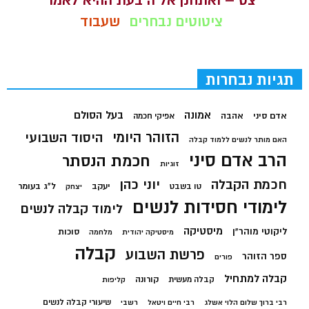
צט – ואתחנן אל ה בעת ההיא לאמר
ציטוטים נבחרים
שעבוד
תגיות נבחרות
בעל הסולם
אמונה
אדם סיני
אהבה
אפיקי חכמה
הזוהר היומי
היסוד השבועי
האם מותר לנשים ללמוד קבלה
הרב אדם סיני
חכמת הנסתר
זוגיות
חכמת הקבלה
יוני כהן
יעקב
ל"ג בעומר
טו בשבט
יצחק
לימודי חסידות לנשים
לימוד קבלה לנשים
מיסטיקה
ליקוטי מוהר"ן
סוכות
מיסטיקה יהודית
מלחמה
קבלה
פרשת השבוע
ספר הזוהר
פורים
קבלה למתחיל
קורונה
קבלה מעשית
קליפות
שיעורי קבלה לנשים
רבי ברוך שלום הלוי אשלג
רבי חיים ויטאל
רשבי