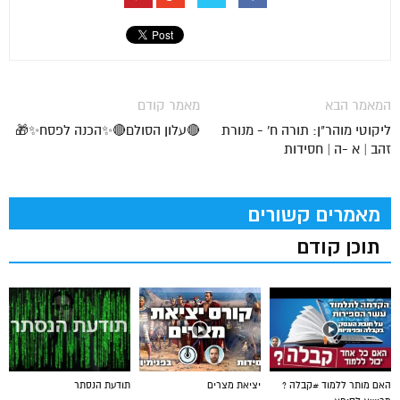
המאמר הבא
מאמר קודם
ליקוטי מוהר"ן: תורה ח' - מנורת
🔴עלון הסולם🔴✨הכנה לפסח✨🎁
זהב | א -ה | חסידות
מאמרים קשורים
תוכן קודם
האם מותר ללמוד #קבלה ?
יציאת מצרים
תודעת הנסתר