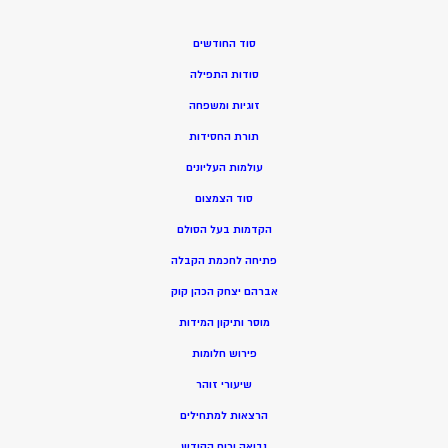
סוד החודשים
סודות התפילה
זוגיות ומשפחה
תורת החסידות
עולמות העליונים
סוד הצמצום
הקדמות בעל הסולם
פתיחה לחכמת הקבלה
אברהם יצחק הכהן קוק
מוסר ותיקון המידות
פירוש חלומות
שיעורי זוהר
הרצאות למתחילים
נבואה ורוח הקודש