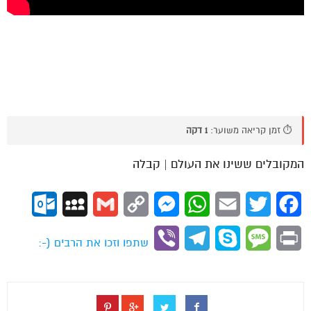
⏱️ זמן קריאה משוער:
1 דקה
המקובלים ששינו את העולם | קבלה
ok.com
MySpace
Gmail
Copy
Messenger
WhatsApp
Email
Twitter
Facebook
Link
Viber
Telegram
Skype
Message
Print
שתפו וזכו את הרבים (-: