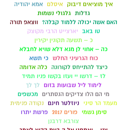
איך מוציאים דיבוק
איסלם
אמא יהודיה
גדלות
גלגולי נשמות
האם אשה יכולה ללמוד קבלה?
ווצאפ תורה
טו באב
יארצייט הרבי מקוצק
כ – תשעה תקונין יקירין
כה – אחוי לן מנא דלא שויא לחבלא
כוח הגרעיני החלש
כי תשא
כיצד להתייחס לקורונה
כלה אדומה
לז – דרשו יי ועזו בקשו פניו תמיד
לימוד ליל שבועות בזום
לך לך
מי הם הלו צדיקים הנסתרים
מכשפים
מעמד הר סיני
ניוזלטר חינם
נקודה פנימית
סימן גשמי
פורים 2017
פרשת יתרו
צורבא דרבנן