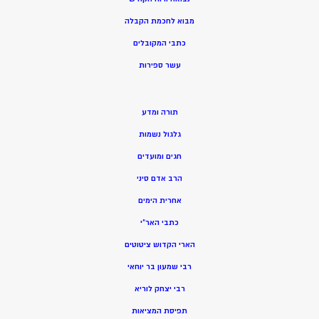
מ
בוא לחכמת הקבלה
כתבי המקובלים
ע
שר ספירות
תורה ומדע
גלגול נשמות
חגים ומועדים
הרב אדם סיני
אחרית הימים
כתבי האר”י
הארי הקדוש ציטוטים
רבי שמעון בר יוחאי
רבי יצחק לוריא
תפיסת המציאות