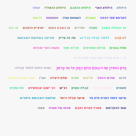
הילולא
הילולא הארי
הילולא הרמבם
הילולא הרמח"ל
המלך
הקדמת ספר הזוהר
השגחה
השוואת צורה
וואטסאפ
זדונות
חג הגאולה תשפב
חנוכה
חסידות
טו בשבט כוונות
יארצייט הרמבם
יוני כהן
לֹא תִגְנֹב.
ללמוד קבלה בגיל 40
מה זה צדיק
מוזיקה בשלושת השבועות
מורה נבוכים
מזלות מתאימים
מכירת חמץ
מקווה הארי סגולות
נה – אבא שאול אומר קובר מתים הייתי
נָחִיתָ בְחַסְדְּךָ עַם זוּ גָּאָלְתָּ נֵהַלְתָּ בְעָזְּךָ אֶל נְוֵה קָדְשֶׁךָ.
נשים יכולות ללמוד קבלה?
סדום
סודות הזוהר
סליחות
סמים
עולם היצירה
עש"ן
עשר המכות בקבלה
פוטונים
פטירת הרמבם
קבלה ונשים
רב"ש
רבי יעקב אבוחצירא
רוח צפונית
שיעור בספר התניא פרק מד
שיעור קבלה היומי
שלושת השבועות איסורים
שער ההקדמות
תאריך פטירת רמבם
תורתו של משיח
תצוה