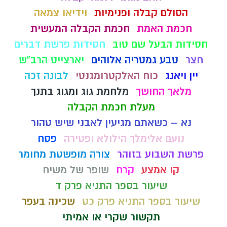
הסולם קבלה ופנימיות
וידיאו צמאה
חכמת האמת
חכמת הקבלה המעשית
חסידות הבעל שם טוב
חסידות פרשת דברים
חצר
טבע גמטריה אלוהים
יארצייט הרב"ש
יין ויאנג
כוח האלקטרומגנטי
לבונה זכה
מלאך החושך
מלחמת גוג ומגוג בתנך
מעלת חכמת הקבלה
נא – כשאתם מגיעין לאבני שיש טהור
נועם אלימלך הילולא ופטירה
פסח
פרשת השבוע בזוהר
צורה מופשטת מחומר
קו אמצע
קרח
שופר של משיח
שיעור בספר התניא פרק ד
שיעור בספר התניא פרק כט
שכינה בעפר
תקשור שקרי או אמיתי