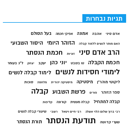
תגיות נבחרות
בעל הסולם
אמונה
אדם סיני
אהבה
אפיקי חכמה
הזוהר היומי
היסוד השבועי
האם מותר לנשים ללמוד קבלה
הרב אדם סיני
חכמת הנסתר
זוגיות
חכמת הקבלה
יוני כהן
יעקב
ל"ג בעומר
טו בשבט
יצחק
לימודי חסידות לנשים
לימוד קבלה לנשים
מיסטיקה
ליקוטי מוהר"ן
סוכות
מיסטיקה יהודית
מלחמה
קבלה
פרשת השבוע
ספר הזוהר
פורים
קבלה למתחיל
קורונה
קבלה מעשית
קליפות
שיעורי קבלה לנשים
רבי ברוך שלום הלוי אשלג
רבי חיים ויטאל
רשבי
תודעת הנסתר
תורת הנסתר
שערי קדושה