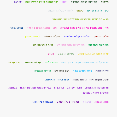
חלקיק
חסידות פרשת במדבר
יאוש
ילך למקום שאין מכירין אותו
ישראל
כיצד לראות שדים
כישוף
לימודי קבלה רחובות
מג – הדבורים של הרשע מולידים נאוף בהשומע
מד – מה שמכין כף אל כף בשעת התפלה
מה – מחאת כפים בתפלה
מורה נבוכי
מלאך החושך
מלחמת עולם שלישית
מעלות הסולם
מציאת שידוך
משמעות המזלות
משפיע על מנת להשפיע
סיום זוהר תשפא
עלינו לוותר על האגו שלנו.
פטירת הרמבם
פנחס
צב – על ידי מה שאדם נע ונד בתוך ביתו
צום גדליהו
קבלה ואמונה
קורס קבלה
קל הנשמה
ראש חודש אדר
רצון להשפיע
שידוך משמים
שנים מקרא ואחד תרגום שמות
שער היחוד והאמונה
תגיות: סודות התורה - זוהר- ישראל - הר הבית - בני ישמעאל ומה שביניהם - מלחמה -
שפיכות דמים - משיח
תורה ומצוות
תיקון ל
תלמיד בעל הסולם
תקשור לפי הזוהר