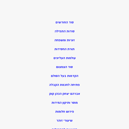
סוד החודשים
סודות התפילה
זוגיות ומשפחה
תורת החסידות
עולמות העליונים
סוד הצמצום
הקדמות בעל הסולם
פתיחה לחכמת הקבלה
אברהם יצחק הכהן קוק
מוסר ותיקון המידות
פירוש חלומות
שיעורי זוהר