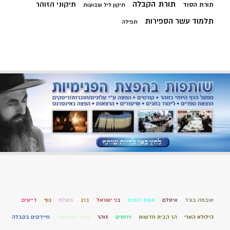
תורת הקבלה
תיקוני הזוהר
תורת הסוד
תיקון ליל שבועות
תלמוד עשר הספירות
תפילה
אובמה בוגד
איסלם
אשת זנונים
בני ישראל
ברג
בשלח
גוף
דייטים
הילולא הארי
הר הבית חדשות
וירוסים
זוהר
זוהר לשבועות
חיידקים בקבלה