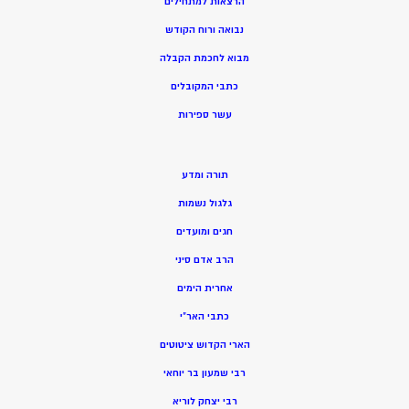
הרצאות למתחילים
נבואה ורוח הקודש
מ
בוא לחכמת הקבלה
כתבי המקובלים
ע
שר ספירות
תורה ומדע
גלגול נשמות
חגים ומועדים
הרב אדם סיני
אחרית הימים
כתבי האר”י
הארי הקדוש ציטוטים
רבי שמעון בר יוחאי
רבי יצחק לוריא