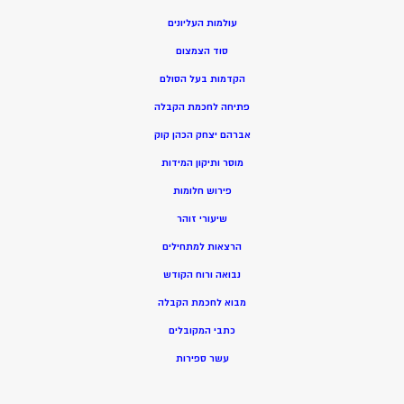
עולמות העליונים
סוד הצמצום
הקדמות בעל הסולם
פתיחה לחכמת הקבלה
אברהם יצחק הכהן קוק
מוסר ותיקון המידות
פירוש חלומות
שיעורי זוהר
הרצאות למתחילים
נבואה ורוח הקודש
מ
בוא לחכמת הקבלה
כתבי המקובלים
ע
שר ספירות