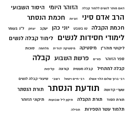
הזוהר היומי
היסוד השבועי
האם מותר לנשים ללמוד קבלה
הרב אדם סיני
חכמת הנסתר
זוגיות
חכמת הקבלה
יוני כהן
יעקב
ל"ג בעומר
טו בשבט
יצחק
לימודי חסידות לנשים
לימוד קבלה לנשים
מיסטיקה
ליקוטי מוהר"ן
סוכות
מיסטיקה יהודית
מלחמה
קבלה
פרשת השבוע
ספר הזוהר
פורים
קבלה למתחיל
קורונה
קבלה מעשית
קליפות
שיעורי קבלה לנשים
רבי ברוך שלום הלוי אשלג
רבי חיים ויטאל
רשבי
תודעת הנסתר
תורת הנסתר
שערי קדושה
תורת הקבלה
תיקוני הזוהר
תורת הסוד
תיקון ליל שבועות
תלמוד עשר הספירות
תפילה