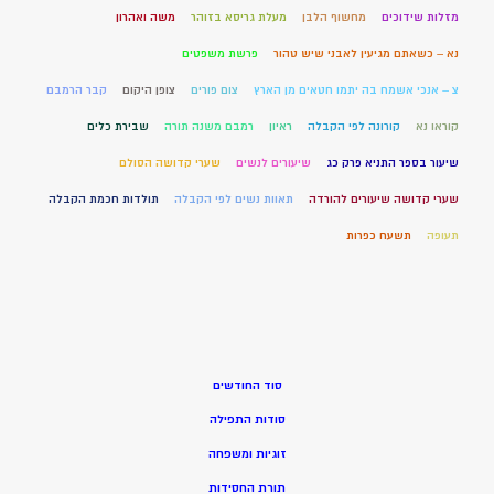
מזלות שידוכים
מחשוף הלבן
מעלת גריסא בזוהר
משה ואהרון
נא – כשאתם מגיעין לאבני שיש טהור
פרשת משפטים
צ – אנכי אשמח בה יתמו חטאים מן הארץ
צום פורים
צופן היקום
קבר הרמבם
קוראו נא
קורונה לפי הקבלה
ראיון
רמבם משנה תורה
שבירת כלים
שיעור בספר התניא פרק כג
שיעורים לנשים
שערי קדושה הסולם
שערי קדושה שיעורים להורדה
תאוות נשים לפי הקבלה
תולדות חכמת הקבלה
תעופה
תשעח כפרות
סוד החודשים
סודות התפילה
זוגיות ומשפחה
תורת החסידות