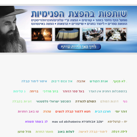
. לֹא תִנְאָף.
אגרת הקודש
אהבה
איך נכנס דיבוק
איסור לימוד קבלה
בהסתכלות רוחנית אין העדר
בעל ספר הזוהר
ברוך מרדכי
בריחה
ג קליפות
גוף
דרגות הסולם
הסולם להורדה
הסכסוך ישראלי פלסטנאי
זוגיות בקבלה
זוהר יומי
חורבן הבית
חטא ללמוד קבלה לנשים
טהרה
טו באב רוחניות
יח – קרטליתא
יעקב אבוחצירא mas ud abihatzeira
לג בעומר תשפא
לילה דכלה
לימודי קבלה לאישה
לעלות באוב
מאמר החרות
מזל סרטן