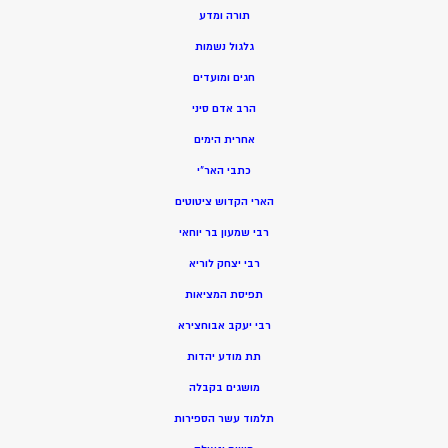
תורה ומדע
גלגול נשמות
חגים ומועדים
הרב אדם סיני
אחרית הימים
כתבי האר”י
הארי הקדוש ציטוטים
רבי שמעון בר יוחאי
רבי יצחק לוריא
תפיסת המציאות
רבי יעקב אבוחצירא
תת מודע יהדות
מושגים בקבלה
תלמוד עשר הספירות