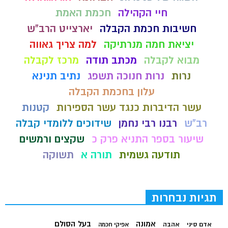
חיי הקהילה
חכמת האמת
חשיבות חכמת הקבלה
יארצייט הרב"ש
יציאת חמה מנרתיקה
למה צריך גאווה
מבוא לקבלה
מכתב תודה
מרכז לקבלה
נרות
נרות חנוכה תשפג
נתיב תנינא
עלון בחכמת הקבלה
עשר הדיברות כנגד עשר הספירות
קטנות
רב"ש
רבנו רבי נחמן
שידוכים ללומדי קבלה
שיעור בספר התניא פרק כ
שקצים ורמשים
תודעה גשמית
תורה א
תשוקה
תגיות נבחרות
בעל הסולם
אמונה
אדם סיני
אהבה
אפיקי חכמה