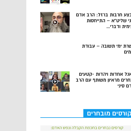
צע חרבות ברזל: הרב אדם
ני שליט”א – התייחסות
מית ודברי...
רת ימי תשובה – עבודת
מים
נל אחדות ויהדות -קטעים
חרים מראיון משותף עם הרב
ם סיני
ורסים מובחרים