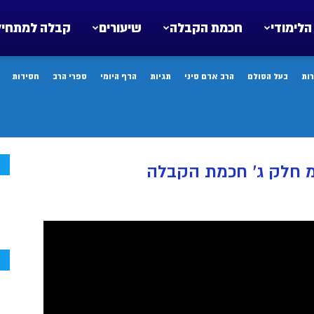
הלימודי
חכמת הקבלה
שיעורים
קבלה למתחיל
ות
בעל הסולם
הרב אדם סיני
תגיות
הדף היומי
ספרי הרב
חסידות
ח
מ חלק ג’ חכמת הקבלה
ח