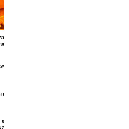
מי
של
יצ
רוח
5
לש