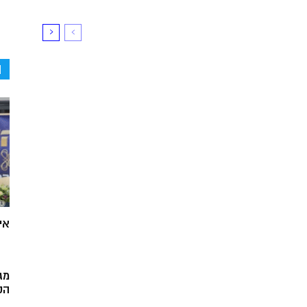
ה
אי
מג
הק