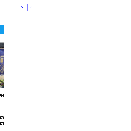
ה
אי
מג
הק