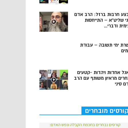
צע חרבות ברזל: הרב אדם
ני שליט”א – התייחסות
מית ודברי...
רת ימי תשובה – עבודת
מים
נל אחדות ויהדות -קטעים
חרים מראיון משותף עם הרב
ם סיני
ורסים מובחרים