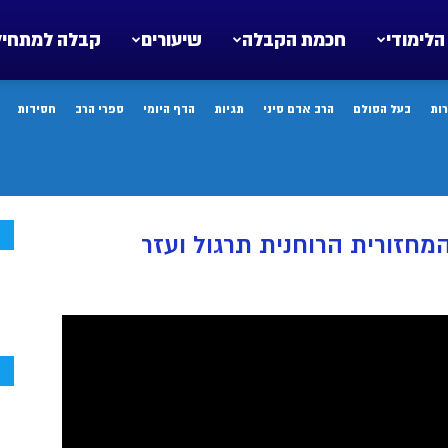
הלימודי
חכמת הקבלה
שיעורים
קבלה למתחיל
ות
בעל הסולם
הרב אדם סיני
תגיות
הדף היומי
ספרי הרב
חסידות
ח
חזורית הרוחנית תרגול ועזר
ח