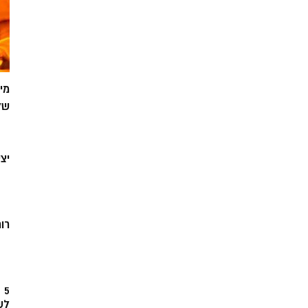
מי
של
יצ
רוח
5
לש