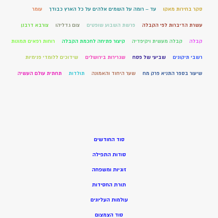
סקר בחירות מאקו
עד – רומה על השמים אלהים על כל הארץ כבודך
עומר
עשרת הדיברות לפי הקבלה
פרשת השבוע שופטים
צום גדליהו
צורבא דרבנן
קבלה
קבלה מעשית ויקיפדיה
קיצור פתיחה לחכמת הקבלה
רוחות רפאים תמונות
רשבי תיקונים
שביעי של פסח
שגרירות בירושלים
שידוכים ללומדי פנימיות
שיעור בספר התניא פרק מח
שער היחוד והאמונה
תולדות
תחתית עולם העשיה
סוד החודשים
סודות התפילה
זוגיות ומשפחה
תורת החסידות
עולמות העליונים
סוד הצמצום