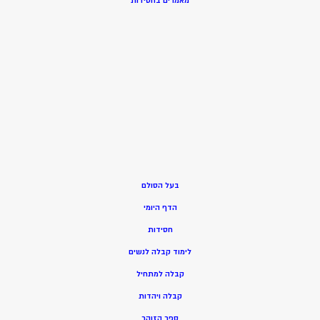
מאמרים בחסידות
בעל הסולם
הדף היומי
חסידות
ל
ימוד קבלה לנשים
ק
בלה למתחיל
ק
בלה ויהדות
ספר הזוהר