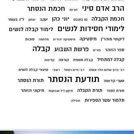
הרב אדם סיני
חכמת הנסתר
זוגיות
חכמת הקבלה
יוני כהן
יעקב
ל"ג בעומר
טו בשבט
יצחק
לימודי חסידות לנשים
לימוד קבלה לנשים
מיסטיקה
ליקוטי מוהר"ן
סוכות
מיסטיקה יהודית
מלחמה
קבלה
פרשת השבוע
ספר הזוהר
פורים
קבלה למתחיל
קורונה
קבלה מעשית
קליפות
שיעורי קבלה לנשים
רבי ברוך שלום הלוי אשלג
רבי חיים ויטאל
רשבי
תודעת הנסתר
תורת הנסתר
שערי קדושה
תורת הקבלה
תיקוני הזוהר
תורת הסוד
תיקון ליל שבועות
תלמוד עשר הספירות
תפילה