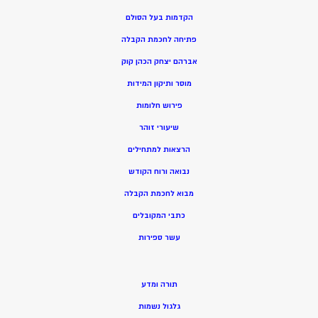
הקדמות בעל הסולם
פתיחה לחכמת הקבלה
אברהם יצחק הכהן קוק
מוסר ותיקון המידות
פירוש חלומות
שיעורי זוהר
הרצאות למתחילים
נבואה ורוח הקודש
מ
בוא לחכמת הקבלה
כתבי המקובלים
ע
שר ספירות
תורה ומדע
גלגול נשמות