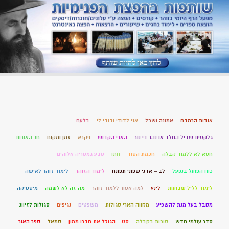
אודות הרמבם
אמונה ושכל
אני לדודי ודודי לי
בלעם
גלקסית שביל החלב או נהר די נור
הארי הקדוש
ויקרא
זמן ומקום
חג האורות
חטא לא ללמוד קבלה
חכמת הסוד
חתן
טבע גמטריה אלוהים
כוח הפועל בנפעל
לב – אדני שפתי תפתח
לימוד הזוהר
לימוד זוהר לאישה
לימוד לליל שבועות
לינץ
למה אסור ללמוד זוהר
מה זה לא לשמה
מיסטיקה
מקבל בעל מנת להשפיע
מקווה הארי סגולות
משפטים
נגיפים
סגולות לזיווג
סדר עולמי חדש
סוכות בקבלה
סט – הגוזל את חברו ממון
סמאל
ספר האור