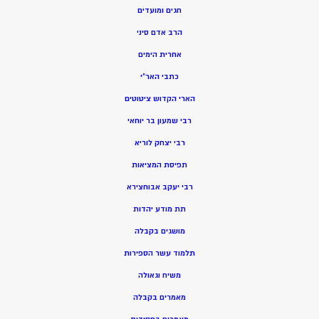
חגים ומועדים
הרב אדם סיני
אחרית הימים
כתבי האר”י
הארי הקדוש ציטוטים
רבי שמעון בר יוחאי
רבי יצחק לוריא
תפיסת המציאות
רבי יעקב אבוחצירא
תת מודע יהדות
מושגים בקבלה
תלמוד עשר הספירות
משיח וגאולה
מאמרים בקבלה