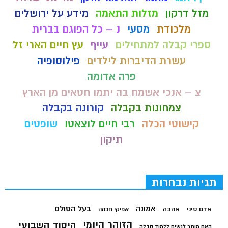
מזל דרקון
מזלות התאמה
מידע על ירושלים
מלכודת
מסעי
נ – כל הפוגם בברית
ספרי קבלה למתחילים
עייף
עץ חיים הארי זל
עשרת הדיברות לילדים
פילוסופיה
פרה אדומה
צ – אנכי אשמח בה יתמו חטאים מן הארץ
צמחונות בקבלה
קורונה בקבלה
קישוטי הכלה
רבי חיים לוצאטו
שופטים
תיקון
תגיות נבחרות
בעל הסולם
אמונה
אדם סיני
אהבה
אפיקי חכמה
הזוהר היומי
היסוד השבועי
האם מותר לנשים ללמוד קבלה