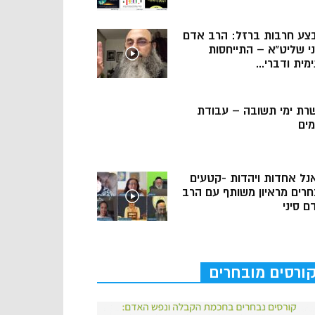
צע חרבות ברזל: הרב אדם
ני שליט”א – התייחסות
מית ודברי...
רת ימי תשובה – עבודת
מים
נל אחדות ויהדות -קטעים
חרים מראיון משותף עם הרב
ם סיני
ורסים מובחרים