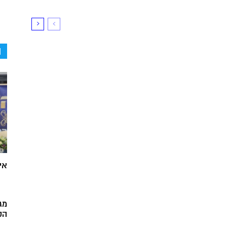
ה
אי
מג
הק