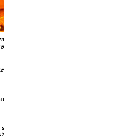
מי
של
יצ
רוח
5
לש