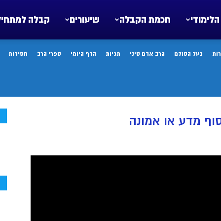
הלימודי
חכמת הקבלה
שיעורים
קבלה למתחיל
ות
בעל הסולם
הרב אדם סיני
תגיות
הדף היומי
ספרי הרב
חסידות
ח
סוף מדע או אמונה
ח