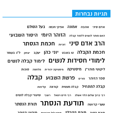
תגיות נבחרות
בעל הסולם
אמונה
אדם סיני
אהבה
אפיקי חכמה
הזוהר היומי
היסוד השבועי
האם מותר לנשים ללמוד קבלה
הרב אדם סיני
חכמת הנסתר
זוגיות
חכמת הקבלה
יוני כהן
יעקב
ל"ג בעומר
טו בשבט
יצחק
לימודי חסידות לנשים
לימוד קבלה לנשים
מיסטיקה
ליקוטי מוהר"ן
סוכות
מיסטיקה יהודית
מלחמה
קבלה
פרשת השבוע
ספר הזוהר
פורים
קבלה למתחיל
קורונה
קבלה מעשית
קליפות
שיעורי קבלה לנשים
רבי ברוך שלום הלוי אשלג
רבי חיים ויטאל
רשבי
תודעת הנסתר
תורת הנסתר
שערי קדושה
תורת הקבלה
תיקוני הזוהר
תורת הסוד
תיקון ליל שבועות