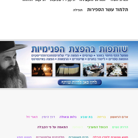
תלמוד עשר הספירות
תפילה
אדם הראשון
בריחה
בת שבע
גלות וגאולה
דרך הימין
הארי זל
הדרת נשים
הכותל המערבי
השפעה
התאמה על פי הקבלה
חטא שנשים ילמדו קבלה
חיים מאושרים
חלקיקים אלמנטריים
חשש חמץ