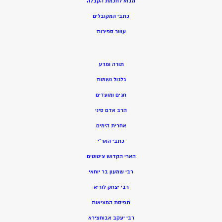
מ
בוא לחכמת הקבלה
כתבי המקובלים
ע
שר ספירות
תורה ומדע
גלגול נשמות
חגים ומועדים
הרב אדם סיני
אחרית הימים
כתבי האר”י
הארי הקדוש ציטוטים
רבי שמעון בר יוחאי
רבי יצחק לוריא
תפיסת המציאות
רבי יעקב אבוחצירא