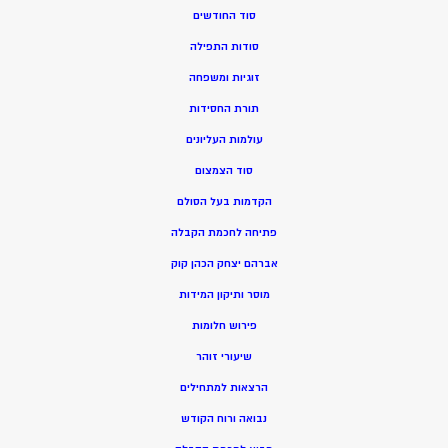
סוד החודשים
סודות התפילה
זוגיות ומשפחה
תורת החסידות
עולמות העליונים
סוד הצמצום
הקדמות בעל הסולם
פתיחה לחכמת הקבלה
אברהם יצחק הכהן קוק
מוסר ותיקון המידות
פירוש חלומות
שיעורי זוהר
הרצאות למתחילים
נבואה ורוח הקודש