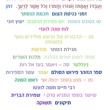
וְעַבְדּוֹ וַאֲמָתוֹ וְשׁוֹרוֹ וַחֲמֹרוֹ וְכֹל אֲשֶׁר לְרֵעֶךָ.
זמן
זמני כניסת הצום
חכמת הנסתר
טו בשבט כוונות
יום פטירת הרמבם
יעוץ זוגי
לוח שנה לועזי
מג – הדבורים של הרשע מולידים נאוף
בהשומע
מגילת הסתר
מודעות
מותר לעשן סמים בהלכה
מלכת השדים
ניוזלטר
סה – ויאמר בעז אל רות
ספר הזוהר פירוש הסולם
עומר
עשר הספירות
פג – מתן בסתר יכפה אף
ראש השנה
רבי חיים משה לוצטו
שיעור בספר התניא פרק י
שמירת הברית
תיקונים
תשוקה