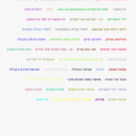
יח בתשרי
יעקב אבוחצירא mas ud abihatzeira
יצחק
ירושלים מפה
יריד החסידות
כא – עתיקא טמיר וסתים
לא תעשה לך פסל וכל תמונה
לילא דכלא זוהר שבועות
לימוד קבלה בקלפורניה
לימודי קבלה מעשית
מחלוקת ושלום
מיטיקה חינם
מכירת חמץ באינטרנט
מעלת חכמת הקבלה
מקווה הארי סגולות
מתי צום פורים
נג – עקר הולדה תלוי בה"א
נרות חנוכה תשפב
עבודה פנימית
פרי חכם איגרות קודש איגרת מט
פרשת לך לך חסידות
צמאה תשפב
קבלה
קורונה בקבלה
קורונה לפי הזוהר
שבעת המינים בקבלה
שופר של משיח
שיעור בספר התניא פרק י
שיעור בספר התניא פרק כו
שיעורי זהר לשמיעה
שיעורי תורה לנשים
תורות המזרח
תורת הנסתר
תזונה רוחנית
תכלית
תלמוד עשר הספירות חלק ז
תת אטום