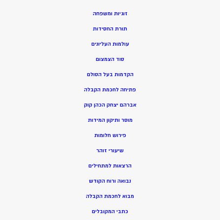
זוגיות ומשפחה
תורת החסידות
עולמות העליונים
סוד הצמצום
הקדמות בעל הסולם
פתיחה לחכמת הקבלה
אברהם יצחק הכהן קוק
מוסר ותיקון המידות
פירוש חלומות
שיעורי זוהר
הרצאות למתחילים
נבואה ורוח הקודש
מ
בוא לחכמת הקבלה
כתבי המקובלים