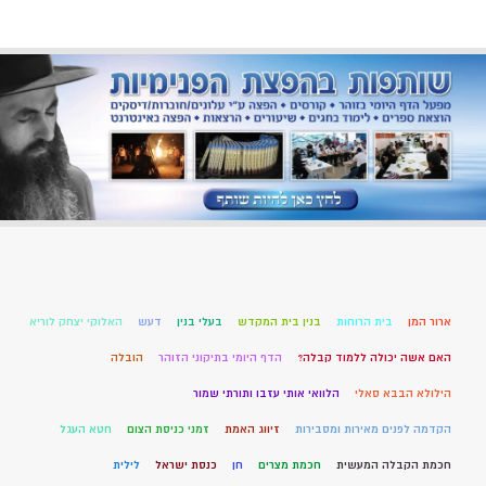
ארור המן
בית הרוחות
בנין בית המקדש
בעלי בנין
דעש
האלוקי יצחק לוריא
האם אשה יכולה ללמוד קבלה?
הדף היומי בתיקוני הזוהר
הובלה
הילולא הבבא סאלי
הלוואי אותי עזבו ותורתי שמור
הקדמה לפנים מאירות ומסבירות
זיווג האמת
זמני כניסת הצום
חטא העגל
חכמת הקבלה המעשית
חכמת מצרים
חן
כנסת ישראל
לילית