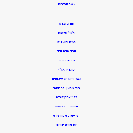
ע
שר ספירות
תורה ומדע
גלגול נשמות
חגים ומועדים
הרב אדם סיני
אחרית הימים
כתבי האר”י
הארי הקדוש ציטוטים
רבי שמעון בר יוחאי
רבי יצחק לוריא
תפיסת המציאות
רבי יעקב אבוחצירא
תת מודע יהדות