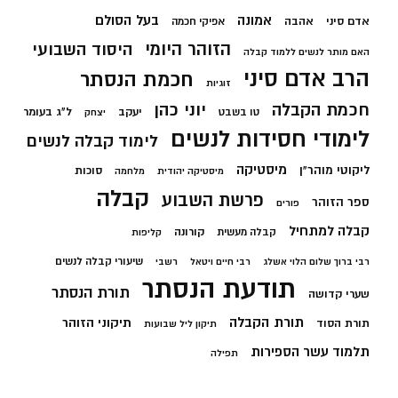
בעל הסולם
אמונה
אדם סיני
אהבה
אפיקי חכמה
הזוהר היומי
היסוד השבועי
האם מותר לנשים ללמוד קבלה
הרב אדם סיני
חכמת הנסתר
זוגיות
חכמת הקבלה
יוני כהן
יעקב
ל"ג בעומר
טו בשבט
יצחק
לימודי חסידות לנשים
לימוד קבלה לנשים
מיסטיקה
ליקוטי מוהר"ן
סוכות
מיסטיקה יהודית
מלחמה
קבלה
פרשת השבוע
ספר הזוהר
פורים
קבלה למתחיל
קורונה
קבלה מעשית
קליפות
שיעורי קבלה לנשים
רבי ברוך שלום הלוי אשלג
רבי חיים ויטאל
רשבי
תודעת הנסתר
תורת הנסתר
שערי קדושה
תורת הקבלה
תיקוני הזוהר
תורת הסוד
תיקון ליל שבועות
תלמוד עשר הספירות
תפילה