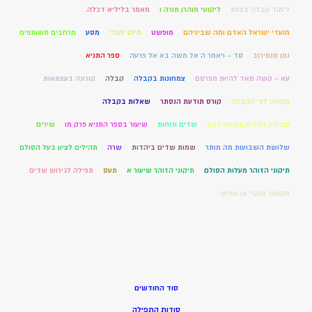
לימוד קבלה בצפת
ליקוטי מוהרן תורה ו
מאמר בליליא דכלה.
מועדי ישראל האדם ומה שביניהם
מופשט
מיהו יהודי
מסע
מרחבים משותפים
נתן מנמירוב
סד – ויאמר ה אל משה בא אל פרעה
ספר התניא
עא – קשה מאד להיות מפרסם
צמחונות בקבלה
קבלה
קורונה בעצמאות
קורונה לפי הקבלה
קורס תודעת הנסתר
שאלות בקבלה
שבירת הכלים תשעה באב
שדים ורוחות
שיעור בספר התניא פרק מו
שירים
שלושת השבועות מה מותר
שמות שדים ביהדות
שרה
תהילים לציון בעל הסולם
תיקוני הזוהר מעלות הסולם
תיקוני הזוהר שיעור א
תעס
תפילה לגירוש שדים
תקשור שקרי או אמיתי
סוד החודשים
סודות התפילה