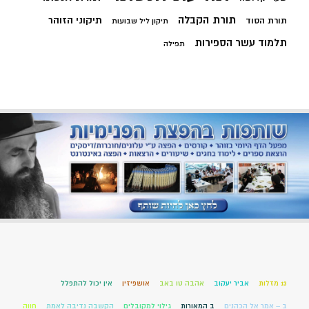
תורת הקבלה
תיקוני הזוהר
תורת הסוד
תיקון ליל שבועות
תלמוד עשר הספירות
תפילה
13 מזלות
אביר יעקוב
אהבה טו באב
אושפיזין
אין יכול להתפלל
ב – אמר אל הכהנים
ב המאורות
גילוי למקובלים
הקשבה נדיבה לאמת
חווה