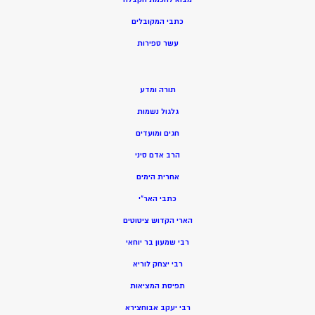
כתבי המקובלים
ע
שר ספירות
תורה ומדע
גלגול נשמות
חגים ומועדים
הרב אדם סיני
אחרית הימים
כתבי האר”י
הארי הקדוש ציטוטים
רבי שמעון בר יוחאי
רבי יצחק לוריא
תפיסת המציאות
רבי יעקב אבוחצירא