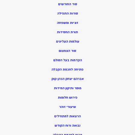
סוד החודשים
סודות התפילה
זוגיות ומשפחה
תורת החסידות
עולמות העליונים
סוד הצמצום
הקדמות בעל הסולם
פתיחה לחכמת הקבלה
אברהם יצחק הכהן קוק
מוסר ותיקון המידות
פירוש חלומות
שיעורי זוהר
הרצאות למתחילים
נבואה ורוח הקודש
מ
בוא לחכמת הקבלה