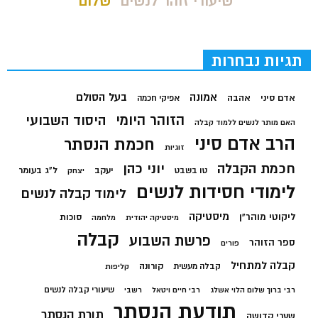
שיעורי זוהר לנשים
שלום
תגיות נבחרות
בעל הסולם
אמונה
אדם סיני
אהבה
אפיקי חכמה
הזוהר היומי
היסוד השבועי
האם מותר לנשים ללמוד קבלה
הרב אדם סיני
חכמת הנסתר
זוגיות
חכמת הקבלה
יוני כהן
יעקב
ל"ג בעומר
טו בשבט
יצחק
לימודי חסידות לנשים
לימוד קבלה לנשים
מיסטיקה
ליקוטי מוהר"ן
סוכות
מיסטיקה יהודית
מלחמה
קבלה
פרשת השבוע
ספר הזוהר
פורים
קבלה למתחיל
קורונה
קבלה מעשית
קליפות
שיעורי קבלה לנשים
רבי ברוך שלום הלוי אשלג
רבי חיים ויטאל
רשבי
תודעת הנסתר
תורת הנסתר
שערי קדושה