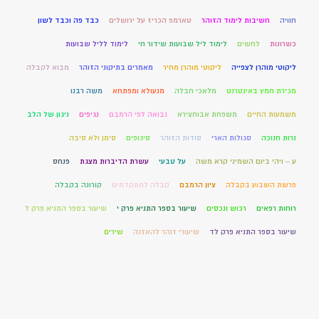
חוויה
חשיבות לימוד הזוהר
טארמפ הכריז על ירושלים
כבד פה וכבד לשון
כשרונות
לחשים
לימוד ליל שבועות שידור חי
לימוד לליל שבועות
ליקוטי מוהרן לצפייה
ליקוטי מוהרן מחיר
מאמרים בתיקוני הזוהר
מבוא לקבלה
מכירת חמץ באינטרנט
מלאכי חבלה
מנעולא ומפתחא
משה רבנו
משמעות החיים
משפחת אבוחצירא
נבואה לפי הרמבם
נגיפים
ניגון של הלב
נרות חנוכה
סגולות הארי
סודות הזוהר
סיגופים
סימן ולא סיבה
ע – ויהי ביום השמיני קרא משה
על טבעי
עשרת הדיברות מצגת
פנחס
פרשת השבוע בקבלה
ציון הרמבם
קבלה למתקדמים
קורונה בקבלה
רוחות רפאים
רכוש ונכסים
שיעור בספר התניא פרק י
שיעור בספר התניא פרק ל
שיעור בספר התניא פרק לד
שיעורי זוהר להאזנה
שירים