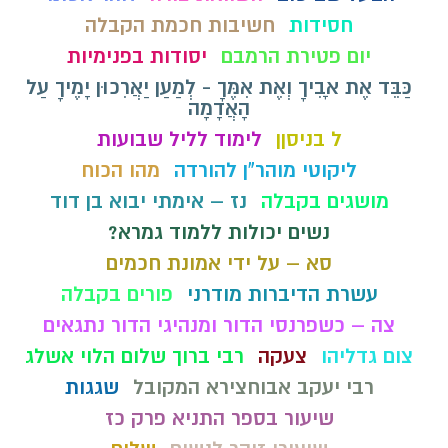
חסידות
חשיבות חכמת הקבלה
יום פטירת הרמבם
יסודות בפנימיות
כַּבֵּד אֶת אָבִיךָ וְאֶת אִמֶּךָ - לְמַעַן יַאֲרִכוּן יָמֶיךָ עַל
הָאֲדָמָה
ל בניסןן
לימוד לליל שבועות
ליקוטי מוהר"ן להורדה
מהו הכוח
מושגים בקבלה
נז – אימתי יבוא בן דוד
נשים יכולות ללמוד גמרא?
סא – על ידי אמונת חכמים
עשרת הדיברות מודרני
פורים בקבלה
צה – כשפרנסי הדור ומנהיגי הדור נתגאים
צום גדליהו
צעקה
רבי ברוך שלום הלוי אשלג
רבי יעקב אבוחצירא המקובל
שגגות
שיעור בספר התניא פרק כז