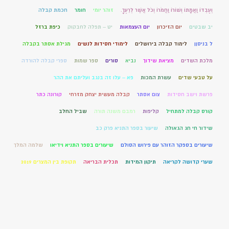
וְעַבְדּוֹ וַאֲמָתוֹ וְשׁוֹרוֹ וַחֲמֹרוֹ וְכֹל אֲשֶׁר לְרֵעֶךָ.
זוהר יומי
חומר
חכמת קבלה
יב שבטים
יום הזיכרון
יום העצמאות
יט – תפלה לחבקוק
כיפת ברזל
ל בניסןן
לימוד קבלה בירושלים
לימודי חסידות לנשים
מגילת אסתר בקבלה
מלכת השדים
מציאת שידוך
נביא
סורים
ספר שמות
ספרי קבלה להורדה
על טבעי שדים
עשרת המכות
פא – עלו זה בנגב ועליתם את ההר
פרשת וישב חסידות
צום אסתר
קבלה מעשית יצחק מזרחי
קורונה כתר
קורס קבלה למתחיל
קליפות
רמבם משנה תורה
שביל החלב
שידור חי חג הגאולה
שיעור בספר התניא פרק כב
שיעורים בספקר הזוהר עם פירוש הסולם
שיעורים בספר התניא וידיאו
שלמה המלך
שערי קדושה לקריאה
תיקון המידות
תכלית הבריאה
תקופת בין המצרים 2019