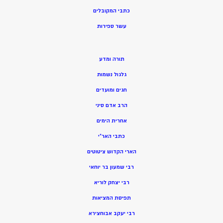
כתבי המקובלים
ע
שר ספירות
תורה ומדע
גלגול נשמות
חגים ומועדים
הרב אדם סיני
אחרית הימים
כתבי האר”י
הארי הקדוש ציטוטים
רבי שמעון בר יוחאי
רבי יצחק לוריא
תפיסת המציאות
רבי יעקב אבוחצירא