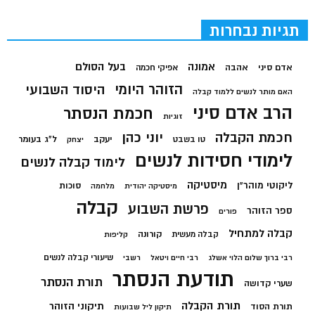
תגיות נבחרות
בעל הסולם
אמונה
אדם סיני
אהבה
אפיקי חכמה
הזוהר היומי
היסוד השבועי
האם מותר לנשים ללמוד קבלה
הרב אדם סיני
חכמת הנסתר
זוגיות
חכמת הקבלה
יוני כהן
יעקב
ל"ג בעומר
טו בשבט
יצחק
לימודי חסידות לנשים
לימוד קבלה לנשים
מיסטיקה
ליקוטי מוהר"ן
סוכות
מיסטיקה יהודית
מלחמה
קבלה
פרשת השבוע
ספר הזוהר
פורים
קבלה למתחיל
קורונה
קבלה מעשית
קליפות
שיעורי קבלה לנשים
רבי ברוך שלום הלוי אשלג
רבי חיים ויטאל
רשבי
תודעת הנסתר
תורת הנסתר
שערי קדושה
תורת הקבלה
תיקוני הזוהר
תורת הסוד
תיקון ליל שבועות