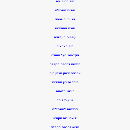
סוד החודשים
סודות התפילה
זוגיות ומשפחה
תורת החסידות
עולמות העליונים
סוד הצמצום
הקדמות בעל הסולם
פתיחה לחכמת הקבלה
אברהם יצחק הכהן קוק
מוסר ותיקון המידות
פירוש חלומות
שיעורי זוהר
הרצאות למתחילים
נבואה ורוח הקודש
מ
בוא לחכמת הקבלה