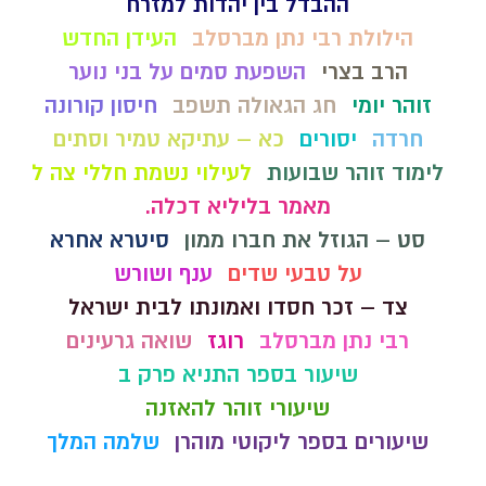
ההבדל בין יהדות למזרח
הילולת רבי נתן מברסלב
העידן החדש
הרב בצרי
השפעת סמים על בני נוער
זוהר יומי
חג הגאולה תשפב
חיסון קורונה
חרדה
יסורים
כא – עתיקא טמיר וסתים
לימוד זוהר שבועות
לעילוי נשמת חללי צה ל
מאמר בליליא דכלה.
סט – הגוזל את חברו ממון
סיטרא אחרא
על טבעי שדים
ענף ושורש
צד – זכר חסדו ואמונתו לבית ישראל
רבי נתן מברסלב
רוגז
שואה גרעינים
שיעור בספר התניא פרק ב
שיעורי זוהר להאזנה
שיעורים בספר ליקוטי מוהרן
שלמה המלך