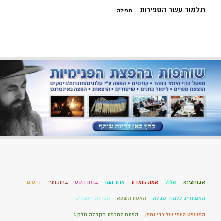
תלמוד עשר הספירות
תפילה
אבוחצירא
אלול
אמונה ומדע
ארור המן
בוזון היגס
בחוקותיי
דייטים
האם חייב ללמוד קבלה
האסון תשפא
הכרזת ירושלים
המשפט היומי של רבי נחמן
הפתח לחכמת הקבלה חלק ג