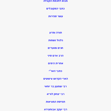
מ
בוא לחכמת הקבלה
כתבי המקובלים
ע
שר ספירות
תורה ומדע
גלגול נשמות
חגים ומועדים
הרב אדם סיני
אחרית הימים
כתבי האר”י
הארי הקדוש ציטוטים
רבי שמעון בר יוחאי
רבי יצחק לוריא
תפיסת המציאות
רבי יעקב אבוחצירא