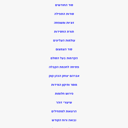
סוד החודשים
סודות התפילה
זוגיות ומשפחה
תורת החסידות
עולמות העליונים
סוד הצמצום
הקדמות בעל הסולם
פתיחה לחכמת הקבלה
אברהם יצחק הכהן קוק
מוסר ותיקון המידות
פירוש חלומות
שיעורי זוהר
הרצאות למתחילים
נבואה ורוח הקודש