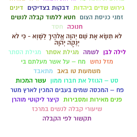
גירוש שדים ביהדות
דבקות בצדיקים
דינים
זמני כניסת הצום
חטא ללמוד קבלה לנשים
חנוכה
חסד
לֹא תִשָּׂא אֶת שֵׁם יְהוָה אֱלֹהֶיךָ לַשָּׁוְא - כִּי לֹא
יְנַקֶּה יְהֹוָה
לילה לבן
לשמה
מגילת אסתר
מגילת הסתר
מזל נחש
מח – על אשר מעלתם בי
משמעות טו באב
מתאבד
סט – הגוזל את חברו ממון
עשר המכות
פח – המכסה שמים בעבים המכין לארץ מטר
פנים מאירות ומסבירות
קיצר ליקוטי מוהרן
שיעורי קבלה לנשים במרכז
תקשור לפי הקבלה