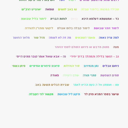
טבילה במקווה בלימוד קבלה
טו באב לנשים
טומאה
יארצייט הרב"ש
כד – אמצעותא דעלמא היכא
כרפס
לוחות הברית
לימוד בליל שבועות
לימוד זוהר שבועות
לימוד קבלה בלוס אנגלס
ליקוטי מוהר"ן להורדה
למה צריך גאווה
מאמר השבטים
מה זה לא לשמה
מזל שור
מלאך החושך
מצה
מתוק מדבש או פירוש הסולם לספר הזוהר
נב – הנעור בלילה והמהלך בדרך יחידי
נה – אבא שאול אומר קובר מתים הייתי
ניחום אבלים
נתן מנמירוב
סוד המזלות
סיאנס סיפורים אמיתיים
סימן גשמי
סמים השפעות
סתרי תורה
עולם היצירה
פאודה
צט – ואתחנן אל ה בעת ההיא לאמר
שבירת הכלים תשעה באב
שיעור בספר התניא פרק לד
תיקון ליל שבועות
תקשור לפי הקבלה