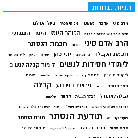
תגיות נבחרות
בעל הסולם
אמונה
אדם סיני
אהבה
אפיקי חכמה
הזוהר היומי
היסוד השבועי
האם מותר לנשים ללמוד קבלה
הרב אדם סיני
חכמת הנסתר
זוגיות
חכמת הקבלה
יוני כהן
יעקב
ל"ג בעומר
טו בשבט
יצחק
לימודי חסידות לנשים
לימוד קבלה לנשים
מיסטיקה
ליקוטי מוהר"ן
סוכות
מיסטיקה יהודית
מלחמה
קבלה
פרשת השבוע
ספר הזוהר
פורים
קבלה למתחיל
קורונה
קבלה מעשית
קליפות
שיעורי קבלה לנשים
רבי ברוך שלום הלוי אשלג
רבי חיים ויטאל
רשבי
תודעת הנסתר
תורת הנסתר
שערי קדושה
תורת הקבלה
תיקוני הזוהר
תורת הסוד
תיקון ליל שבועות