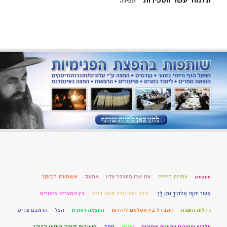
תלמוד עשר הספירות
תפילה
peace
אחרית הימים
אם יצרו מתגבר עליו
אמונה
אשמורת הבוקר
אֲשֶׁר יְהוָה אֱלֹהֶיךָ נֹתֵן לָךְ.
בזה הוא גוזל ממנו בנים
בין המצרים איסורים
גדלות השגה
ההבדל בין אסלאם ליהדות
העצמה רוחנית
הצל
הרמבם צדיק
וילבש שחורים ויתעטף שחורים
ויקרא
חסד
חשיבות לימוד תיקוני הזוהר