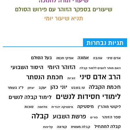
שיעורי תורה לחנוכה
שיעורים בספקר הזוהר עם פירוש הסולם
תניא שיעור יומי
תגיות נבחרות
בעל הסולם
אמונה
אדם סיני
אהבה
אפיקי חכמה
הזוהר היומי
היסוד השבועי
האם מותר לנשים ללמוד קבלה
הרב אדם סיני
חכמת הנסתר
זוגיות
חכמת הקבלה
יוני כהן
יעקב
ל"ג בעומר
טו בשבט
יצחק
לימודי חסידות לנשים
לימוד קבלה לנשים
מיסטיקה
ליקוטי מוהר"ן
סוכות
מיסטיקה יהודית
מלחמה
קבלה
פרשת השבוע
ספר הזוהר
פורים
קבלה למתחיל
קורונה
קבלה מעשית
קליפות