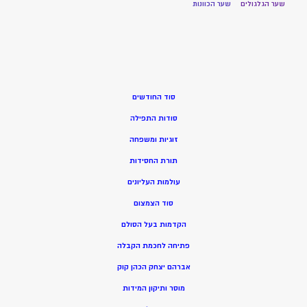
שער הגלגולים
שער הכוונות
סוד החודשים
סודות התפילה
זוגיות ומשפחה
תורת החסידות
עולמות העליונים
סוד הצמצום
הקדמות בעל הסולם
פתיחה לחכמת הקבלה
אברהם יצחק הכהן קוק
מוסר ותיקון המידות