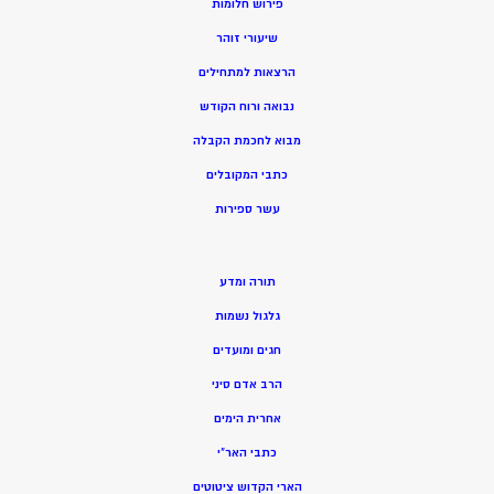
פירוש חלומות
שיעורי זוהר
הרצאות למתחילים
נבואה ורוח הקודש
מ
בוא לחכמת הקבלה
כתבי המקובלים
ע
שר ספירות
תורה ומדע
גלגול נשמות
חגים ומועדים
הרב אדם סיני
אחרית הימים
כתבי האר”י
הארי הקדוש ציטוטים