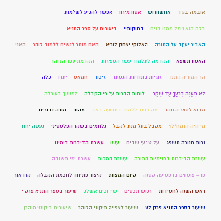
אובמה בוגד
אחשוורוש
אסון מירון
אפשר להגיע לשלמות
בזה הוא גוזל ממנו בנים
בחוקותיי
ביאורים על ספר התניא
האביר יעקב על התורה
האלוקי יצחק לוריא
האם מותר לנשים ללמוד זוהר
האני
האסון תשפא
הקדמה לתלמוד עשר הספירות
הקדמת ספר הזוהר
הר המוריה התנך
זוגיות בתודעת הנסתר
זיכוך
חמאס
יתרו
כלה
לֹא תַעֲנֶה בְרֵעֲךָ עֵד שָׁקֶר.
לוחות הברית על פי הקבלה
למשוך בעורלה
מבוא לספר הזוהר
מה מותר ללמוד בתשעה באב
מהות
מורה נבוכים
מי היה הרמח"ל?
מקבל בעל מנת לקבל
נלחמים בשקר הפלסטיני
נעשה יחוד
נרות חנוכה תשפג
על טבעי שדים
עשו
עשרת הדיברות בימינו
עשרת הדיברות בפנימיות התורה
עשרת המכות
עשרת ימי תשובה
פו – פוסעים בו פסיעה קטנה
קיום המצוות
קיצור פתיחה לחכמת הקבלה
קרן אור
ראש השנה לחסידות
רכוש ונכסים
שידוכים אשלג
שיעור בספר התניא פרק י
שיעור בספר התניא פרק לט
שיעור לצפייה תיקוני הזוהר
שיעורים ביקוטי מוהרן