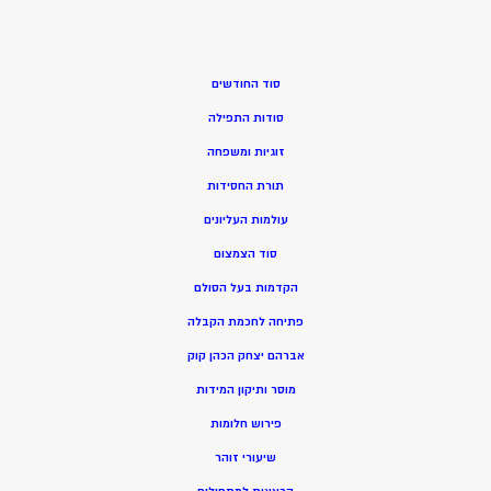
סוד החודשים
סודות התפילה
זוגיות ומשפחה
תורת החסידות
עולמות העליונים
סוד הצמצום
הקדמות בעל הסולם
פתיחה לחכמת הקבלה
אברהם יצחק הכהן קוק
מוסר ותיקון המידות
פירוש חלומות
שיעורי זוהר