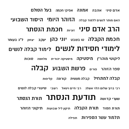
בעל הסולם
אמונה
אדם סיני
אהבה
אפיקי חכמה
הזוהר היומי
היסוד השבועי
האם מותר לנשים ללמוד קבלה
הרב אדם סיני
חכמת הנסתר
זוגיות
חכמת הקבלה
יוני כהן
יעקב
ל"ג בעומר
טו בשבט
יצחק
לימודי חסידות לנשים
לימוד קבלה לנשים
מיסטיקה
ליקוטי מוהר"ן
סוכות
מיסטיקה יהודית
מלחמה
קבלה
פרשת השבוע
ספר הזוהר
פורים
קבלה למתחיל
קורונה
קבלה מעשית
קליפות
שיעורי קבלה לנשים
רבי ברוך שלום הלוי אשלג
רבי חיים ויטאל
רשבי
תודעת הנסתר
תורת הנסתר
שערי קדושה
תורת הקבלה
תיקוני הזוהר
תורת הסוד
תיקון ליל שבועות
תלמוד עשר הספירות
תפילה