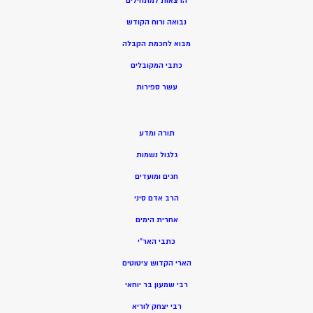
הרצאות למתחילים
נבואה ורוח הקודש
מ
בוא לחכמת הקבלה
כתבי המקובלים
ע
שר ספירות
תורה ומדע
גלגול נשמות
חגים ומועדים
הרב אדם סיני
אחרית הימים
כתבי האר”י
הארי הקדוש ציטוטים
רבי שמעון בר יוחאי
רבי יצחק לוריא