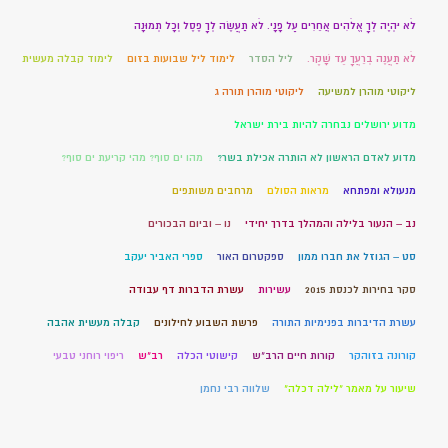
לֹא יִהְיֶה לְךָ אֱלֹהִים אֲחֵרִים עַל פָּנָי. לֹא תַעֲשֶׂה לְךָ פֶסֶל וְכָל תְּמוּנָה
לֹא תַעֲנֶה בְרֵעֲךָ עֵד שָׁקֶר.
ליל הסדר
לימוד ליל שבועות בזום
לימוד קבלה מעשית
ליקוטי מוהרן למשיעה
ליקוטי מוהרן תורה ג
מדוע ירושלים נבחרה להיות בירת ישראל
מדוע לאדם הראשון לא הותרה אכילת בשר?
מהו ים סוף? מהי קריעת ים סוף?
מנעולא ומפתחא
מראות הסולם
מרחבים משותפים
נב – הנעור בלילה והמהלך בדרך יחידי
נו – וביום הבכורים
סט – הגוזל את חברו ממון
ספקטרום האור
ספרי האביר יעקב
סקר בחירות לכנסת 2015
עשירות
עשרת הדברות דף עבודה
עשרת הדיברות בפנימיות התורה
פרשת השבוע לחילונים
קבלה מעשית אהבה
קורונה בזוהקר
קורות חיים הרב"ש
קישוטי הכלה
רב"ש
ריפוי רוחני טבעי
שיעור על מאמר "לילה דכלה"
שלווה רבי נחמן