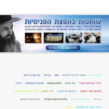
אדרא רבא
אפשר להגיע לשלמות
באר
בן דוד
גוג ומגוג פירוש
גלגל המזלות העברי
גמר תיקון
האסון תשפא
ההכרה האלוקית
היטלר
הלכות יסודי התורה
הרצאות על חנוכה
זוהר שמות
חסידות הבעל שם טוב
טו באב
טופס מכירת חמץ
יסודות חכמת הקבלה
כוח הגרעיני החזק
כיצד להתייחס לקורונה
כישוף