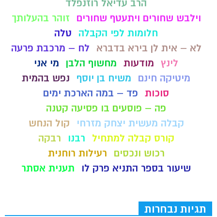
הרב עדיאל רוזנפלד
וילבש שחורים ויתעטף שחורים
זוהר בהעלותך
חלומות לפי הקבלה
טלה
לא – אית לן בירא בדברא
לח – מרכבת פרעה
לינץ
מודעות
מחשוף הלבן
מי אני
מיטיקה חינם
משיח בן יוסף
נפש בהמית
סוכות
פד – במה הארכת ימים
פה – פוסעים בו פסיעה קטנה
קבלה מעשית יצחק מזרחי
קול הנחש
קורס קבלה למתחיל
רבנו
רבקה
רכוש ונכסים
רעילות רוחנית
שיעור בספר התניא פרק לו
תענית אסתר
תגיות נבחרות