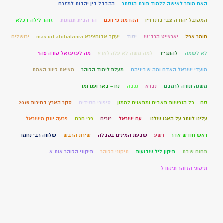
האם מותר לאישה ללמוד תורת הנסתר
ההבדל בין יהדות למזרח
המקובל יהודה צבי ברנדויין
הקדמת פי חכם
הר הבית תמונות
זוהר לילה דכלא
חומר אפל
יארצייט הרב"ש
יסוד
יעקב אבוחצירא mas ud abihatzeira
ירושלים
לא לשמה
להתגייר
למה משה לא עלה לארץ
מה לעזעזאל קורה פה?
מועדי ישראל האדם ומה שביניהם
מעלת לימוד הזוהר
מציאת זיווג האמת
משנה תורה לרמבם
נברא
נגבה
נח – באר וענן ומן
סח – כל הנפשות תאבים ומתאוים לממון
סיפורי חסידים
סקר הארץ בחירות 2015
עלינו לוותר על האגו שלנו.
עם ישראל
פורים
פרי חכם
פרעה יונק מישראל
ראש חודש אדר
רשע
שבעת המינים בקבלה
שירת הרבש
שלווה רבי נחמן
תחום שבת
תיקון ליל שבועות
תיקוני הזוהר
תיקוני הזוהר אות א
תיקוני הזוהר תיקון ל