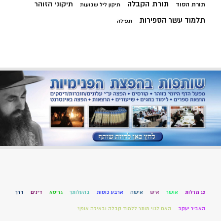
תורת הקבלה
תיקוני הזוהר
תורת הסוד
תיקון ליל שבועות
תלמוד עשר הספירות
תפילה
12 מזלות
אושר
איש
אישה
ארבע כוסות
בהעלותך
גריסא
דינים
דרך
האביר יעקב
האם לגוי מותר ללמוד קבלה ובאיזה אופן?