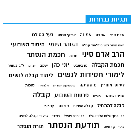
תגיות נבחרות
בעל הסולם
אמונה
אדם סיני
אהבה
אפיקי חכמה
הזוהר היומי
היסוד השבועי
האם מותר לנשים ללמוד קבלה
הרב אדם סיני
חכמת הנסתר
זוגיות
חכמת הקבלה
יוני כהן
יעקב
ל"ג בעומר
טו בשבט
יצחק
לימודי חסידות לנשים
לימוד קבלה לנשים
מיסטיקה
ליקוטי מוהר"ן
סוכות
מיסטיקה יהודית
מלחמה
קבלה
פרשת השבוע
ספר הזוהר
פורים
קבלה למתחיל
קורונה
קבלה מעשית
קליפות
שיעורי קבלה לנשים
רבי ברוך שלום הלוי אשלג
רבי חיים ויטאל
רשבי
תודעת הנסתר
תורת הנסתר
שערי קדושה