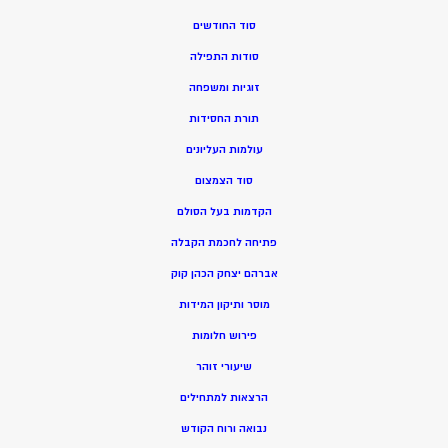
סוד החודשים
סודות התפילה
זוגיות ומשפחה
תורת החסידות
עולמות העליונים
סוד הצמצום
הקדמות בעל הסולם
פתיחה לחכמת הקבלה
אברהם יצחק הכהן קוק
מוסר ותיקון המידות
פירוש חלומות
שיעורי זוהר
הרצאות למתחילים
נבואה ורוח הקודש