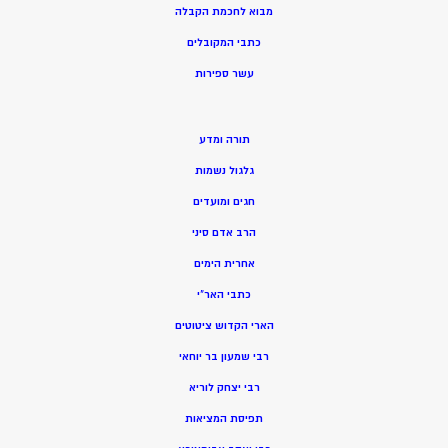
מ
בוא לחכמת הקבלה
כתבי המקובלים
ע
שר ספירות
תורה ומדע
גלגול נשמות
חגים ומועדים
הרב אדם סיני
אחרית הימים
כתבי האר”י
הארי הקדוש ציטוטים
רבי שמעון בר יוחאי
רבי יצחק לוריא
תפיסת המציאות