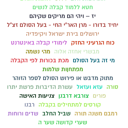
חטא ללמוד קבלה לנשים
יז – ויהי הם מריקים שקיהם
יחיד בדורו - מרן האר"י החי - בעל הסולם זצ"ל
ירושלים בירת ישראל ויקיפדיה
כוח הגרעיני החזק
לימודי קבלה באינטרנט
מבשרי אחזה אלוה
מהי נשמה
מי זה בעל הסולם
מכת בכורות לפי הקבלה
מפתחןות שלמות
מתוק מדבש או פירוש הסולם לספר הזוהר
סורה
עזא ועזאל
עשרת הדיברות פרשת יתרו
פורים
צורבא דרבנן
צניעות האישה
קורסים למתחילים בקבלה
רבנו
רמבם משנה תורה
שביל החלב
שדים ורוחות
שערי קדושה שער ה