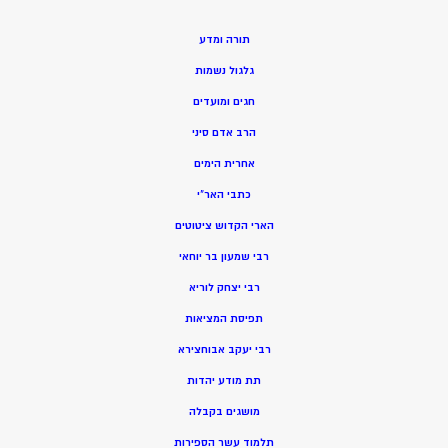
תורה ומדע
גלגול נשמות
חגים ומועדים
הרב אדם סיני
אחרית הימים
כתבי האר”י
הארי הקדוש ציטוטים
רבי שמעון בר יוחאי
רבי יצחק לוריא
תפיסת המציאות
רבי יעקב אבוחצירא
תת מודע יהדות
מושגים בקבלה
תלמוד עשר הספירות