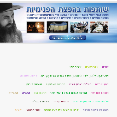
אוריה
אינפורמציה
איפור רוחני
אָנֹכִי יְהוָה אֱלֹהֶיךָ אֲשֶׁר הוֹצֵאתִיךָ מֵאֶרֶץ מִצְרַיִם מִבֵּית עֲבָדִים.
גאווה ואנוכיות
דתן ואבירם
האלוקי יצחק לוריא
ההכרה האלוקית
הוצאת דיבוק
הוצאת רוח רעה
הסיבה לגלות בגלל ביטול זוהר
הראיה קוק
הרב"ש
התכלית
וילבש שחורים ויתעטף שחורים
וירוסים קורונה
זוגיות בקבלה
חטא לא ללמוד קבלה
ילבש שחורים וילך לעיר אחרת
יסוד החומצי
יסורים