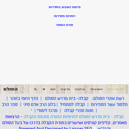
פרשת השבוע בחסידות
רוחניות וחסידות
תורת הנסתר
רשת אתרי הסולם:
קבלה- בית מדרש הסולם
|
הדף היומי בזוהר
|
תלמוד עשר הספירות
|
קבלה למתחיל
|
בלוג הרב אדם סיני
|
ספר הרב
|
חנות ספרי קבלה
|
מרכז לימודי
|
'
קבלה - בית מדרש הסולם לפנימיות התורה וחכמת הקבלה
- הרצאות
מאמרים, קליפים קורסים ושיעורים בתורת הקבלה בדרכו של בעל הסולם
והרב"ש.
.
*
SEO
Designed by Laisner
Powered And