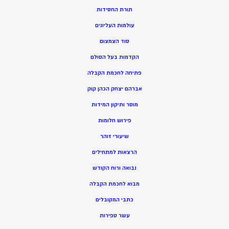
תורת החסידות
עולמות העליונים
סוד הצמצום
הקדמות בעל הסולם
פתיחה לחכמת הקבלה
אברהם יצחק הכהן קוק
מוסר ותיקון המידות
פירוש חלומות
שיעורי זוהר
הרצאות למתחילים
נבואה ורוח הקודש
מ
בוא לחכמת הקבלה
כתבי המקובלים
ע
שר ספירות