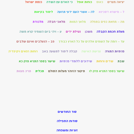
יציאה מצרים
כאוס
כוחות אופל
כי האדם עץ השדה
כנסת ישראל
ל – מישרא דסכינא
לה – אשרי העם ידעי תרועה
לימוד בקיאות
מה – מחאת כפים בתפלה
מלאך המוות
מלאכי חבלה
מלכודת
מעלת חכמת הקבלה
משכן
נטילת ידים
ע – ויהי ביום השמיני קרא משה
עד – רומה על השמים אלהים על כל הארץ כבודך
פב – הנעלבים ואינם עולבים
פנימיות התורה
צניעות האישה
קבלה לימוד לתשעה באב
רוחות רפאים ויקיפדיה
שבת
שדים ורוחות
שידוכים ללומדי פנימיות
שיעור בספר התניא פרק כא
שיעור בספר התניא פרק לו
תיקוני הזוהר מעלות הסולם
תכלית
תריג מצוות
סוד החודשים
סודות התפילה
זוגיות ומשפחה