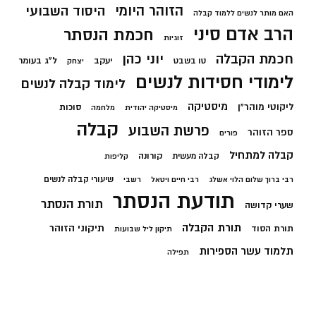
הזוהר היומי
היסוד השבועי
האם מותר לנשים ללמוד קבלה
הרב אדם סיני
חכמת הנסתר
זוגיות
חכמת הקבלה
יוני כהן
יעקב
ל"ג בעומר
טו בשבט
יצחק
לימודי חסידות לנשים
לימוד קבלה לנשים
מיסטיקה
ליקוטי מוהר"ן
סוכות
מיסטיקה יהודית
מלחמה
קבלה
פרשת השבוע
ספר הזוהר
פורים
קבלה למתחיל
קורונה
קבלה מעשית
קליפות
שיעורי קבלה לנשים
רבי ברוך שלום הלוי אשלג
רבי חיים ויטאל
רשבי
תודעת הנסתר
תורת הנסתר
שערי קדושה
תורת הקבלה
תיקוני הזוהר
תורת הסוד
תיקון ליל שבועות
תלמוד עשר הספירות
תפילה