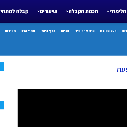
הלימודי
חכמת הקבלה
שיעורים
קבלה למתחיל
ות
בעל הסולם
הרב אדם סיני
תגיות
הדף היומי
ספרי הרב
חסידות
ח
עה
ח