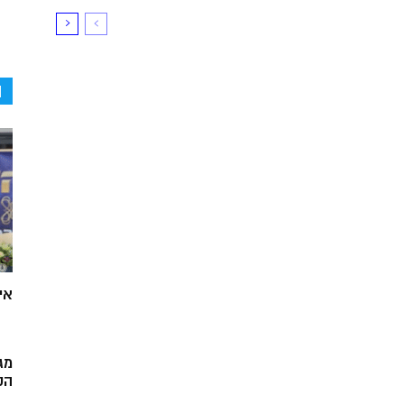
ה
אי
מג
הק