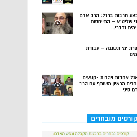
צע חרבות ברזל: הרב אדם
ני שליט”א – התייחסות
מית ודברי...
רת ימי תשובה – עבודת
מים
נל אחדות ויהדות -קטעים
חרים מראיון משותף עם הרב
ם סיני
ורסים מובחרים