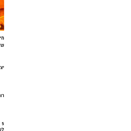
מי
של
יצ
רוח
5
לש