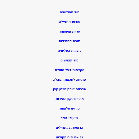
סוד החודשים
סודות התפילה
זוגיות ומשפחה
תורת החסידות
עולמות העליונים
סוד הצמצום
הקדמות בעל הסולם
פתיחה לחכמת הקבלה
אברהם יצחק הכהן קוק
מוסר ותיקון המידות
פירוש חלומות
שיעורי זוהר
הרצאות למתחילים
נבואה ורוח הקודש