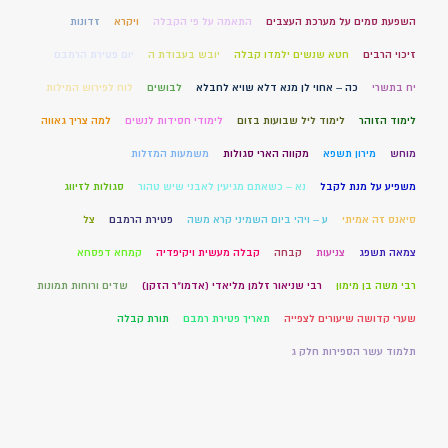
השפעת סמים על מערכת העצבים
התאמה על פי הקבלה
ויקרא
זדונות
זיכוי הרבים
חטא שנשים ילמדו קבלה
יובש בעבודת ה
יום פטירת הרמבם
יח בתשרי
כה – אחוי לן מנא דלא שויא לחבלא
לבושים
לוח לפירוש המילות
לימוד הזוהר
לימוד ליל שבועות בזום
לימודי חסידות לנשים
למה צריך גאווה
מוחש
מירון תשפא
מקווה הארי סגולות
משמעות המזלות
משפיע על מנת לקבל
נא – כשאתם מגיעין לאבני שיש טהור
סגולות לזיווג
סיאנס זה אמיתי
ע – ויהי ביום השמיני קרא משה
פטירת הרמבם
צל
צמאה תשפג
צניעות
קבחה
קבלה מעשית ויקיפדיה
קמחא דפסחא
רבי משה בן מימון
רבי שניאור זלמן מליאדי (אדמו"ר הזקן)
שדים ורוחות תמונות
שערי קדושה שיעורים לצפייה
תאריך פטירת רמבם
תורת קבלה
תלמוד עשר הספירות חלק ג