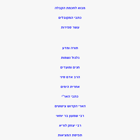
מ
בוא לחכמת הקבלה
כתבי המקובלים
ע
שר ספירות
תורה ומדע
גלגול נשמות
חגים ומועדים
הרב אדם סיני
אחרית הימים
כתבי האר”י
הארי הקדוש ציטוטים
רבי שמעון בר יוחאי
רבי יצחק לוריא
תפיסת המציאות