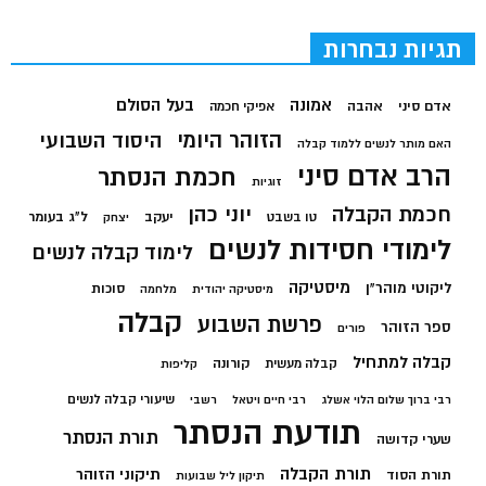
תגיות נבחרות
בעל הסולם
אמונה
אדם סיני
אהבה
אפיקי חכמה
הזוהר היומי
היסוד השבועי
האם מותר לנשים ללמוד קבלה
הרב אדם סיני
חכמת הנסתר
זוגיות
חכמת הקבלה
יוני כהן
יעקב
ל"ג בעומר
טו בשבט
יצחק
לימודי חסידות לנשים
לימוד קבלה לנשים
מיסטיקה
ליקוטי מוהר"ן
סוכות
מיסטיקה יהודית
מלחמה
קבלה
פרשת השבוע
ספר הזוהר
פורים
קבלה למתחיל
קורונה
קבלה מעשית
קליפות
שיעורי קבלה לנשים
רבי ברוך שלום הלוי אשלג
רבי חיים ויטאל
רשבי
תודעת הנסתר
תורת הנסתר
שערי קדושה
תורת הקבלה
תיקוני הזוהר
תורת הסוד
תיקון ליל שבועות