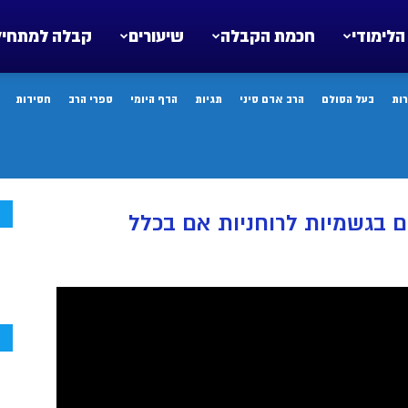
הלימודי
חכמת הקבלה
שיעורים
קבלה למתחיל
ות
בעל הסולם
הרב אדם סיני
תגיות
הדף היומי
ספרי הרב
חסידות
ח
 בגשמיות לרוחניות אם בכלל
ח