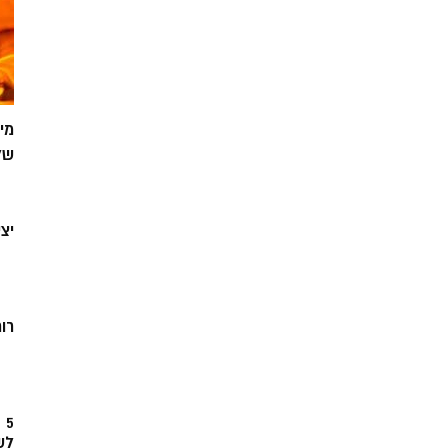
מי
של
יצ
רוח
5
לש