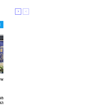
ה
אי
מג
הק