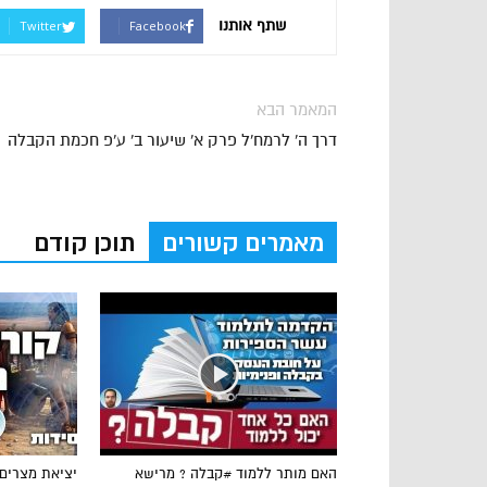
שתף אותנו
Twitter
Facebook
המאמר הבא
דרך ה' לרמח'ל פרק א' שיעור ב' ע'פ חכמת הקבלה
מאמרים קשורים
תוכן קודם
האם מותר ללמוד #קבלה ? מרישא
יציאת מצרים