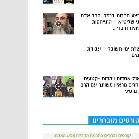
צע חרבות ברזל: הרב אדם
ני שליט”א – התייחסות
מית ודברי...
רת ימי תשובה – עבודת
מים
נל אחדות ויהדות -קטעים
חרים מראיון משותף עם הרב
ם סיני
ורסים מובחרים