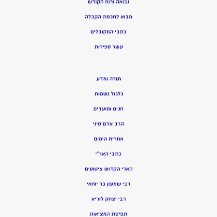
נבואה ורוח הקודש
מ
בוא לחכמת הקבלה
כתבי המקובלים
ע
שר ספירות
תורה ומדע
גלגול נשמות
חגים ומועדים
הרב אדם סיני
אחרית הימים
כתבי האר”י
הארי הקדוש ציטוטים
רבי שמעון בר יוחאי
רבי יצחק לוריא
תפיסת המציאות