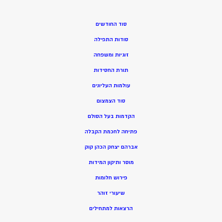
סוד החודשים
סודות התפילה
זוגיות ומשפחה
תורת החסידות
עולמות העליונים
סוד הצמצום
הקדמות בעל הסולם
פתיחה לחכמת הקבלה
אברהם יצחק הכהן קוק
מוסר ותיקון המידות
פירוש חלומות
שיעורי זוהר
הרצאות למתחילים