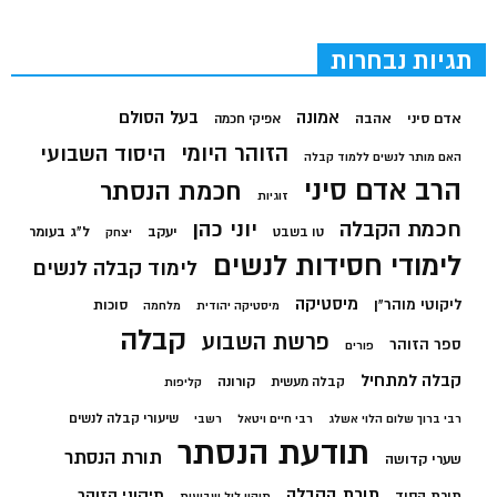
תגיות נבחרות
בעל הסולם
אמונה
אדם סיני
אהבה
אפיקי חכמה
הזוהר היומי
היסוד השבועי
האם מותר לנשים ללמוד קבלה
הרב אדם סיני
חכמת הנסתר
זוגיות
חכמת הקבלה
יוני כהן
יעקב
ל"ג בעומר
טו בשבט
יצחק
לימודי חסידות לנשים
לימוד קבלה לנשים
מיסטיקה
ליקוטי מוהר"ן
סוכות
מיסטיקה יהודית
מלחמה
קבלה
פרשת השבוע
ספר הזוהר
פורים
קבלה למתחיל
קורונה
קבלה מעשית
קליפות
שיעורי קבלה לנשים
רבי ברוך שלום הלוי אשלג
רבי חיים ויטאל
רשבי
תודעת הנסתר
תורת הנסתר
שערי קדושה
תורת הקבלה
תיקוני הזוהר
תורת הסוד
תיקון ליל שבועות