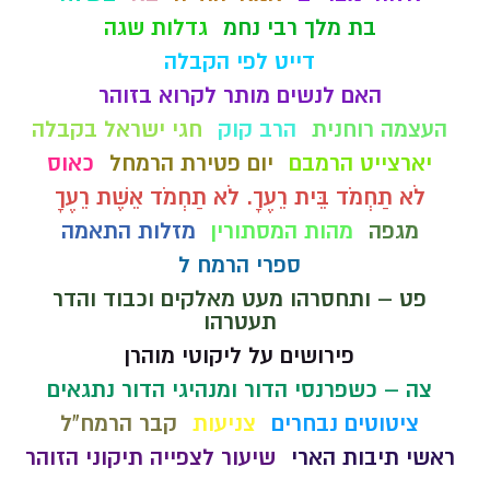
בת מלך רבי נחמ
גדלות שגה
דייט לפי הקבלה
האם לנשים מותר לקרוא בזוהר
העצמה רוחנית
הרב קוק
חגי ישראל בקבלה
יארצייט הרמבם
יום פטירת הרמחל
כאוס
לֹא תַחְמֹד בֵּית רֵעֶךָ. לֹא תַחְמֹד אֵשֶׁת רֵעֶךָ
מגפה
מהות המסתורין
מזלות התאמה
ספרי הרמח ל
פט – ותחסרהו מעט מאלקים וכבוד והדר
תעטרהו
פירושים על ליקוטי מוהרן
צה – כשפרנסי הדור ומנהיגי הדור נתגאים
ציטוטים נבחרים
צניעות
קבר הרמח"ל
ראשי תיבות הארי
שיעור לצפייה תיקוני הזוהר