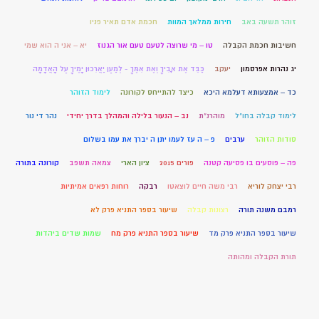
זוהר תשעה באב
חירות ממלאך המוות
חכמת אדם תאיר פניו
חשיבות חכמת הקבלה
טו – מי שרוצה לטעם טעם אור הגנוז
יא – אני ה הוא שמי
יג נהרות אפרסמון
יעקב
כַּבֵּד אֶת אָבִיךָ וְאֶת אִמֶּךָ - לְמַעַן יַאֲרִכוּן יָמֶיךָ עַל הָאֲדָמָה
כד – אמצעותא דעלמא היכא
כיצד להתייחס לקורונה
לימוד הזוהר
לימוד קבלה בחו"ל
מוהרנ”ת
נב – הנעור בלילה והמהלך בדרך יחידי
נהר די נור
סודות הזוהר
ערבים
פ – ה עז לעמו יתן ה יברך את עמו בשלום
פה – פוסעים בו פסיעה קטנה
פורים 2015
ציון הארי
צמאה תשפב
קורונה בתורה
רבי יצחק לוריא
רבי משה חיים לוצאטו
רבקה
רוחות רפאים אמיתיות
רמבם משנה תורה
רצונות קבלה
שיעור בספר התניא פרק לא
שיעור בספר התניא פרק מד
שיעור בספר התניא פרק מח
שמות שדים ביהדות
תורת הקבלה ומהותה