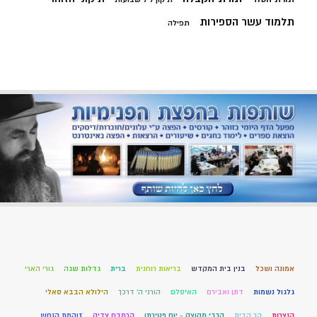
תלמוד עשר הספירות
תפילה
אמונה ושכל
בנין בית המקדש
בריאות רוחנית
ברית
גדלות שגה
גורי הארי
גלגול נשמות
דתן ואבירם
האיסלם
הורני ה' דרכך
הילולא הבבא סאלי
הנצרות
הר הבית
הרבי מקוצק - יום פטירתו
הרמבם צדיק
זוהמת הנחש