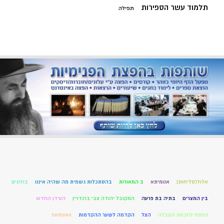
תלמוד עשר הספירות
תפילה
אלול(סליחות)
אנומיתא
ב המאורות
בהסתכלות גשמית מה שהיה איננו
בוזונים
בין המצרים
בתיה בת פרעה
המקובל יהודה צבי ברנדויין
העידן החדש
הפתח לחכמת הקבלה
הצל
הקדמה לשער ההקדמות
וואטסאפ