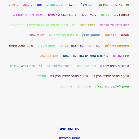
חג הגאולה והחסידות
חומר אפל
חורבן
חכמת מצרים
חתן
טומאה
טראמפ
כוחות רעים
כפרות
לילא דכלה
לימודי קבלה לנשים
ליקוטי מוהר"ן להורדה
למה חלקו על הרמחל
לעבר הרוח
מג – הדבורים של הרשע מולידים נאוף בהשומע
מוחש
מזל שור
מחשוף הלבן
מנדטים בחירות 2015
משה ואהרון
משמעות המזלות
נהר דינור
נח – באר וענן ומן
ניחום אבלים
נרות חנוכה תשפד
עידן החדש
פרי חכם מאמרים בתודעת הנסתר
פתח הגיהנום
קבלה מעשית אהבה
קונטרס אחרון
קורונה לפי הקבלה
רבי יצחק לוריא
שבת
שיעור בספר התניא פרק כו
שיעור בספר התניא פרק לה
שנאה
תיקון ליל שבועות קבלה
תיקוני הזוהר הקדמה
סוד החודשים
סודות התפילה