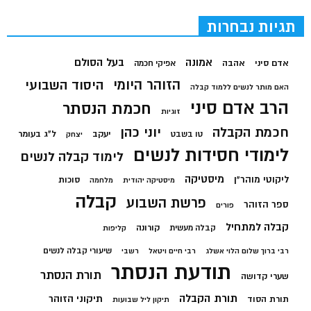
תגיות נבחרות
בעל הסולם
אמונה
אדם סיני
אהבה
אפיקי חכמה
הזוהר היומי
היסוד השבועי
האם מותר לנשים ללמוד קבלה
הרב אדם סיני
חכמת הנסתר
זוגיות
חכמת הקבלה
יוני כהן
יעקב
ל"ג בעומר
טו בשבט
יצחק
לימודי חסידות לנשים
לימוד קבלה לנשים
מיסטיקה
ליקוטי מוהר"ן
סוכות
מיסטיקה יהודית
מלחמה
קבלה
פרשת השבוע
ספר הזוהר
פורים
קבלה למתחיל
קורונה
קבלה מעשית
קליפות
שיעורי קבלה לנשים
רבי ברוך שלום הלוי אשלג
רבי חיים ויטאל
רשבי
תודעת הנסתר
תורת הנסתר
שערי קדושה
תורת הקבלה
תיקוני הזוהר
תורת הסוד
תיקון ליל שבועות