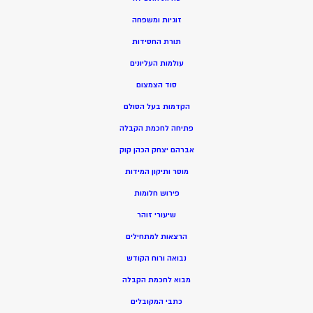
זוגיות ומשפחה
תורת החסידות
עולמות העליונים
סוד הצמצום
הקדמות בעל הסולם
פתיחה לחכמת הקבלה
אברהם יצחק הכהן קוק
מוסר ותיקון המידות
פירוש חלומות
שיעורי זוהר
הרצאות למתחילים
נבואה ורוח הקודש
מ
בוא לחכמת הקבלה
כתבי המקובלים