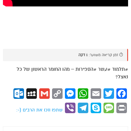
⏱️ זמן קריאה משוער:
1 דקה
#תלמוד #עשר #הספירות – מהו החומר הראשון של כל
נאצל?
ok.com
MySpace
Gmail
Copy
Messenger
WhatsApp
Email
Twitter
Facebook
Link
Viber
Telegram
Skype
Message
Print
שתפו וזכו את הרבים (-: