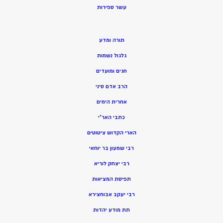
ע
שר ספירות
תורה ומדע
גלגול נשמות
חגים ומועדים
הרב אדם סיני
אחרית הימים
כתבי האר”י
הארי הקדוש ציטוטים
רבי שמעון בר יוחאי
רבי יצחק לוריא
תפיסת המציאות
רבי יעקב אבוחצירא
תת מודע יהדות