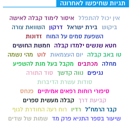
תגיות שחיפשו לאחרונה
אין יכול להתפלל
איסור לימוד קבלה לאישה
ביקוש
בירת ישראל
דרקון
השוואת צורה
השפעת סמים על המוח
זדונות
חטא שנשים ילמדו קבלה
חמשת החושים
טו באב קבלה
יום העצמאות
לוט
מהי נשמה
מחלה
מכתבים
מקבל בעל מנת להשפיע
נגיפים
נווה קדשך
סוד התורה
סודות עשרת הדיברות
סיפורי רוחות רפאים אמיתיים
פנחס
קביעת דרך
קבלה מעשית ספרים
קבר הרמח"ל
רדיו
רוח רעה החודרת לגוף
שיעור בספר התניא פרק מד
שמות של שדים