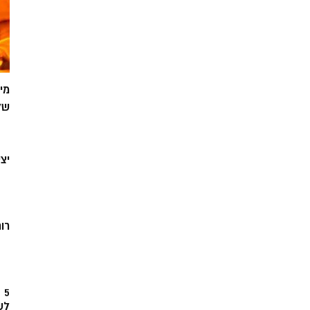
מי
של
יצ
רוח
5
לש