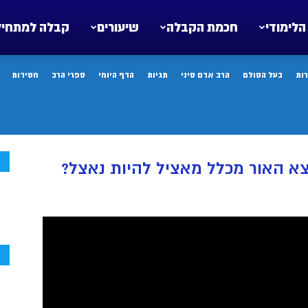
הלימודי
חכמת הקבלה
שיעורים
קבלה למתחיל
ות
בעל הסולם
הרב אדם סיני
תגיות
הדף היומי
ספרי הרב
חסידות
ח
א האור מכלל מאציל להיות נאצל?
ח