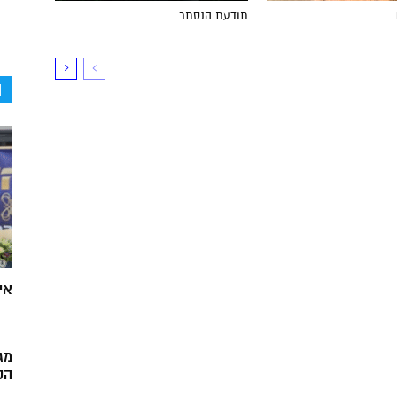
תודעת הנסתר
ה
אי
מג
הק