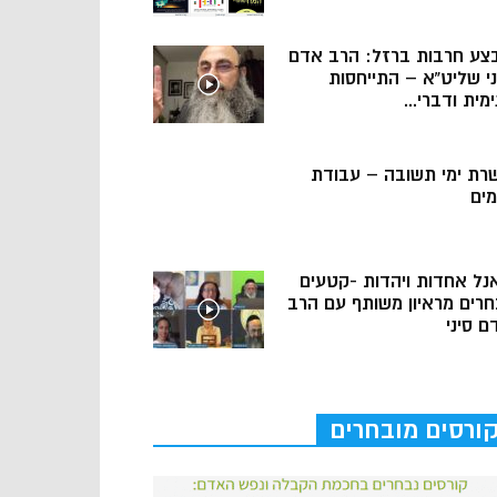
צע חרבות ברזל: הרב אדם
ני שליט”א – התייחסות
מית ודברי...
רת ימי תשובה – עבודת
מים
נל אחדות ויהדות -קטעים
חרים מראיון משותף עם הרב
ם סיני
ורסים מובחרים