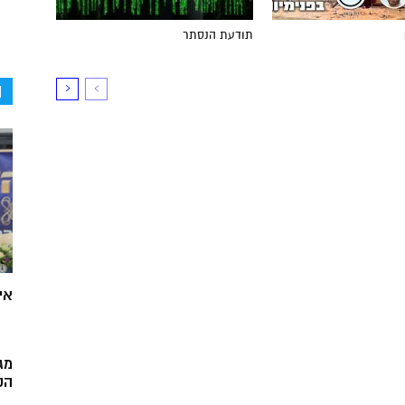
תודעת הנסתר
ה
אי
מג
הק