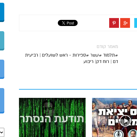
מאמר קודם
#תלמוד #עשר #ספירות - ראש לשועלים | רביעית
דם | רוח דק| ריבוע