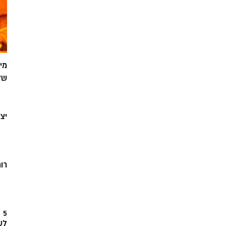
מי
של
יצ
רוח
5
לש