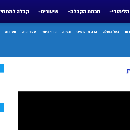
הלימודי
חכמת הקבלה
שיעורים
קבלה למתחיל
ות
בעל הסולם
הרב אדם סיני
תגיות
הדף היומי
ספרי הרב
חסידות
ח
ת
ח