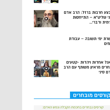
צע חרבות ברזל: הרב אדם
ני שליט”א – התייחסות
מית ודברי...
רת ימי תשובה – עבודת
מים
נל אחדות ויהדות -קטעים
חרים מראיון משותף עם הרב
ם סיני
ורסים מובחרים