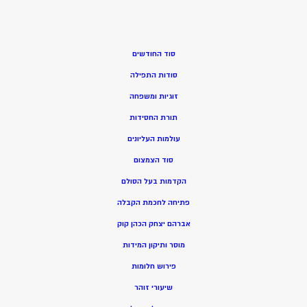
סוד החודשים
סודות התפילה
זוגיות ומשפחה
תורת החסידות
עולמות העליונים
סוד הצמצום
הקדמות בעל הסולם
פתיחה לחכמת הקבלה
אברהם יצחק הכהן קוק
מוסר ותיקון המידות
פירוש חלומות
שיעורי זוהר