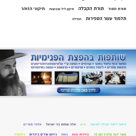
תורת הקבלה
תיקוני הזוהר
תורת הסוד
תיקון ליל שבועות
תלמוד עשר הספירות
תפילה
איסור לימוד קבלה לאישה
איש
אלה שמות בני ישראל
אלוהי מצריים
אֲשֶׁר יְהוָה אֱלֹהֶיךָ נֹתֵן לָךְ.
בחירות 2015
גאוה
גירוש שדים ביהדות
גלקסיה