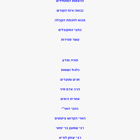
הרצאות למתחילים
נבואה ורוח הקודש
מ
בוא לחכמת הקבלה
כתבי המקובלים
ע
שר ספירות
תורה ומדע
גלגול נשמות
חגים ומועדים
הרב אדם סיני
אחרית הימים
כתבי האר”י
הארי הקדוש ציטוטים
רבי שמעון בר יוחאי
רבי יצחק לוריא