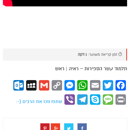
⏱️ זמן קריאה משוער:
1 דקה
תלמוד עשר הספירות – ראיה | ראש
ok.com
MySpace
Gmail
Copy
Messenger
WhatsApp
Email
Twitter
Facebook
Link
Viber
Telegram
Skype
Message
Print
שתפו וזכו את הרבים (-: