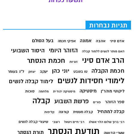
תשעח כפרות
תגיות נבחרות
בעל הסולם
אמונה
אדם סיני
אהבה
אפיקי חכמה
הזוהר היומי
היסוד השבועי
האם מותר לנשים ללמוד קבלה
הרב אדם סיני
חכמת הנסתר
זוגיות
חכמת הקבלה
יוני כהן
יעקב
ל"ג בעומר
טו בשבט
יצחק
לימודי חסידות לנשים
לימוד קבלה לנשים
מיסטיקה
ליקוטי מוהר"ן
סוכות
מיסטיקה יהודית
מלחמה
קבלה
פרשת השבוע
ספר הזוהר
פורים
קבלה למתחיל
קורונה
קבלה מעשית
קליפות
שיעורי קבלה לנשים
רבי ברוך שלום הלוי אשלג
רבי חיים ויטאל
רשבי
תודעת הנסתר
תורת הנסתר
שערי קדושה