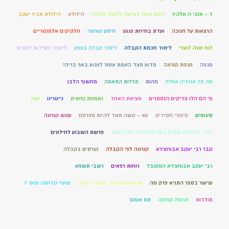
ד – אנכי ה אלהיך
האם מותר לאישה ללמוד קבלה
הילולא
הילולת אביר יעקב
הרצאות על חנוכה
ועדת בחירות 2015
חיסון קורונה
חלקיקים אלמנטריים
לוח שנה לועזי
לימוד חכמת הקבלה
לימוד קבלה בצפון
לימודי חסידות לנשים
מגפה
מגפת קורונה
מדוע מצד האמת אסור לפגוע באף בריה?
מה זה אנרגיה אפלה
מהות
מזלות התאמה
מחשוף הלבן
מי הם הלו צדיקים הנסתרים
מציאת האחד
נאמנות נפשית
נייטרינו
נצח
סיגופים
סיפורי חסידים
עא – קשה מאד להיות מפרסם
עונש קורונה
פח – המכסה שמים בעבים המכין לארץ מטר
פרשת השבוע לחילונים
קבר רבי יעקב אבוחצירא
קורונה לפי הקבלה
קורסים בקבלה
רבי יעקב אבוחצירא המקובל
רוחות רפאים
רשבי תשפא
שיעור בספר התניא פרק מה
שיעורים בכתבי באביר יעקב
שערי קדושה שער ד
תולדות
תרופה קורונה
תת אטום