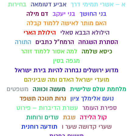
א – אשרי תמימי דרך
אביע דטומאה
בחירות
בני החושך
בני יעקב
דם מילה
האם מותר לאישה ללמוד קבלה
הילולא הבבא סאלי
הילולת הארי
הסתרת השגחה
הרמח"ל כתבים
התורה
כיסא שלמה
למה אסור ללמוד זוהר
מגפה בסין
מדוע ירושלים נבחרה להיות בירת ישראל
מועדי ישראל האדם ומה שביניהם
מלחמת עולם שלישית
מעשה וכוונה
משפטים
נועם אלימלך ציון
נרות חנוכה תשפד
ספירת העומר
עשרת הדיברות – פירוט
קול הלידה
שבת
שדים ורוחות
שערי קדושה שער ו
תודעה רוחנית