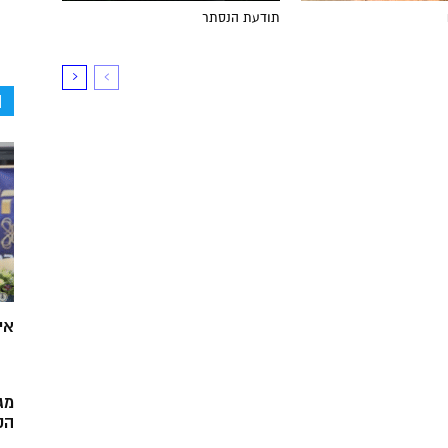
תודעת הנסתר
ה
אי
מג
הק