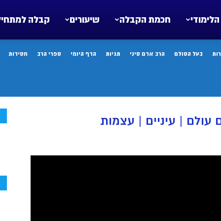
הלימודי
חכמת הקבלה
שיעורים
קבלה למתחיל
ות
בעל הסולם
הרב אדם סיני
תגיות
הדף היומי
ספרי הרב
חסידות
ח
עולם | עיניים | עצמות
ח