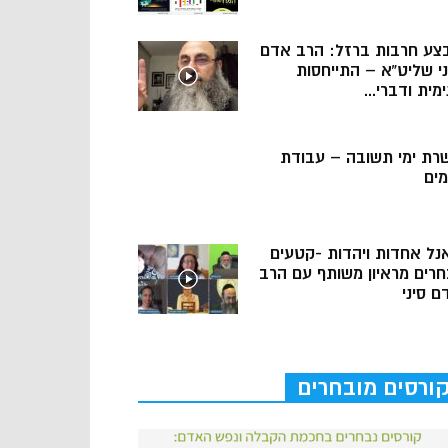
צע חרבות ברזל: הרב אדם
ני שליט”א – התייחסות
מית ודברי...
רת ימי תשובה – עבודת
מים
נל אחדות ויהדות -קטעים
חרים מראיון משותף עם הרב
ם סיני
ורסים מובחרים