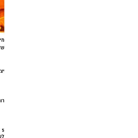
מי
של
יצ
רוח
5
לש