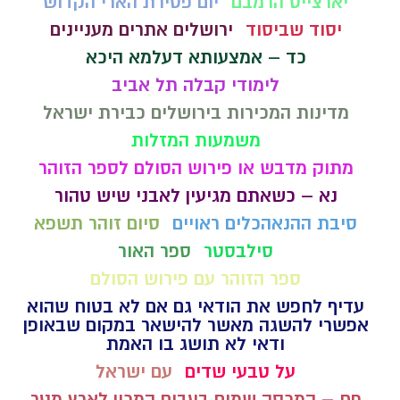
יארצייט הרמבם
יום פטירת הארי הקדוש
יסוד שביסוד
ירושלים אתרים מעניינים
כד – אמצעותא דעלמא היכא
לימודי קבלה תל אביב
מדינות המכירות בירושלים כבירת ישראל
משמעות המזלות
מתוק מדבש או פירוש הסולם לספר הזוהר
נא – כשאתם מגיעין לאבני שיש טהור
סיבת ההנאהכלים ראויים
סיום זוהר תשפא
סילבסטר
ספר האור
ספר הזוהר עם פירוש הסולם
עדיף לחפש את הודאי גם אם לא בטוח שהוא
אפשרי להשגה מאשר להישאר במקום שבאופן
ודאי לא תושג בו האמת
על טבעי שדים
עם ישראל
פח – המכסה שמים בעבים המכין לארץ מטר