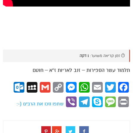
⏱️ זמן קריאה משוער:
1 דקה
תלמוד עשר הספירות – זנב לאריות ז”א – חוטם
ok.com
MySpace
Gmail
Copy
Messenger
WhatsApp
Email
Twitter
Facebook
Link
Viber
Telegram
Skype
Message
Print
שתפו וזכו את הרבים (-: