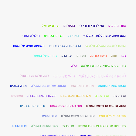
אחרית הימים
אני לדודי ודודי לי
בהעלותך
בירת ישראל
האם אשה יכולה ללמוד קבלה?
הארי זל
הזוהר הקדוש
הילולת הארי
הפתח לחכמת הקבלה חלק ב'
הרב יהודה צבי ברנדויין
השפעת סמים על המוח
זמן
חווה
חיסון קורונה
חסדים
יצר הרע
כוח הפועל בנפעל
כח – בני לן ביתא באוירא דעלמא
כלה
לֹא תִשָּׂא אֶת שֵׁם יְהוָה אֱלֹהֶיךָ לַשָּׁוְא - כִּי לֹא יְנַקֶּה יְהֹוָה
למה חלקו על הרמחל
מבצע שומרי החומות
מה זה חומר אפל
מהותה של חכמת הקבלה
מורה נבוכים
מזל טלה
מזל עקרב
מלחמת גוג ומגוג בתנך
מעלת חכמת הקבלה
משפטים
מתוק מדבש או פירוש הסולם
מתי נכנסת תענית אסתר
נו – וביום הבכורים
סוף זמן אכילת חמץ
ספר הזוהר פירוש הסולם
ספר התניא
עח – ויתן עז למלכו וירם קרן משיחו
על טבעי
עשר המכות בקבלה
פגם הברית
פנים מאירות ומסבירות
צוק איתן
קבלה לימוד לתשעה באב