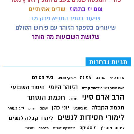
צום יז בתמוז
שדים אמיתיים
שיעור בספר התניא פרק מב
שיעורים בספקר הזוהר עם פירוש הסולם
שלושת השבועות מה מותר
תגיות נבחרות
בעל הסולם
אמונה
אדם סיני
אהבה
אפיקי חכמה
הזוהר היומי
היסוד השבועי
האם מותר לנשים ללמוד קבלה
הרב אדם סיני
חכמת הנסתר
זוגיות
חכמת הקבלה
יוני כהן
יעקב
ל"ג בעומר
טו בשבט
יצחק
לימודי חסידות לנשים
לימוד קבלה לנשים
מיסטיקה
ליקוטי מוהר"ן
סוכות
מיסטיקה יהודית
מלחמה