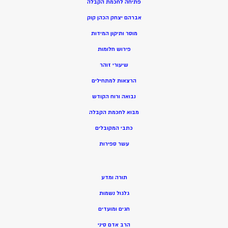
פתיחה לחכמת הקבלה
אברהם יצחק הכהן קוק
מוסר ותיקון המידות
פירוש חלומות
שיעורי זוהר
הרצאות למתחילים
נבואה ורוח הקודש
מ
בוא לחכמת הקבלה
כתבי המקובלים
ע
שר ספירות
תורה ומדע
גלגול נשמות
חגים ומועדים
הרב אדם סיני