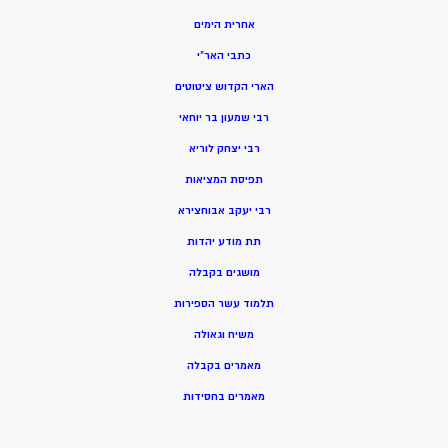
אחרית הימים
כתבי האר”י
הארי הקדוש ציטוטים
רבי שמעון בר יוחאי
רבי יצחק לוריא
תפיסת המציאות
רבי יעקב אבוחצירא
תת מודע יהדות
מושגים בקבלה
תלמוד עשר הספירות
משיח וגאולה
מאמרים בקבלה
מאמרים בחסידות