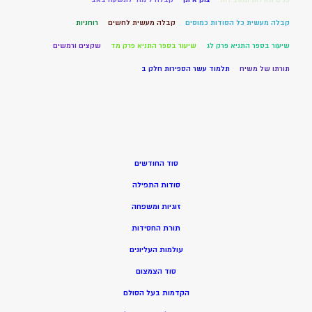
קבלה מעשית כל הסודות כמוסים
קבלה מעשית לחשים
רוחניות
שיעור בספר התניא פרק לג
שיעור בספר התניא פרק מד
שקצים ורמשים
תורתו של משיח
תלמוד עשר הספירות חלק ב
סוד החודשים
סודות התפילה
זוגיות ומשפחה
תורת החסידות
עולמות העליונים
סוד הצמצום
הקדמות בעל הסולם