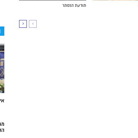
תודעת הנסתר
ה
אי
מג
הק