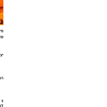
מי
של
יצ
רוח
5
לש