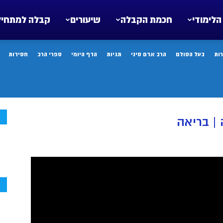
הלימודי
חכמת הקבלה
שיעורים
קבלה למתחיל
ות
בעל הסולם
הרב אדם סיני
תגיות
הדף היומי
ספרי הרב
חסידות
ח
| בריאה
ח