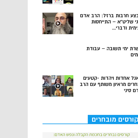
צע חרבות ברזל: הרב אדם
ני שליט”א – התייחסות
מית ודברי...
רת ימי תשובה – עבודת
מים
נל אחדות ויהדות -קטעים
חרים מראיון משותף עם הרב
ם סיני
ורסים מובחרים