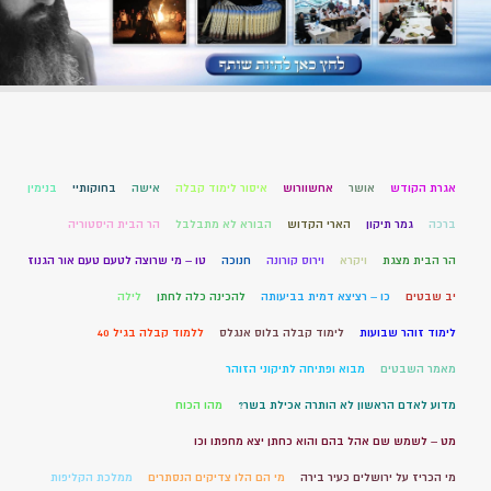
אגרת הקודש
אושר
אחשוורוש
איסור לימוד קבלה
אישה
בחוקותיי
בנימין
ברכה
גמר תיקון
הארי הקדוש
הבורא לא מתבלבל
הר הבית היסטוריה
הר הבית מצגת
ויקרא
וירוס קורונה
חנוכה
טו – מי שרוצה לטעם טעם אור הגנוז
יב שבטים
כו – רציצא דמית בביעותה
להכינה כלה לחתן
לילה
לימוד זוהר שבועות
לימוד קבלה בלוס אנגלס
ללמוד קבלה בגיל 40
מאמר השבטים
מבוא ופתיחה לתיקוני הזוהר
מדוע לאדם הראשון לא הותרה אכילת בשר?
מהו הכוח
מט – לשמש שם אהל בהם והוא כחתן יצא מחפתו וכו
מי הכריז על ירושלים כעיר בירה
מי הם הלו צדיקים הנסתרים
ממלכת הקליפות