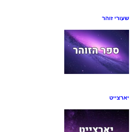
ש
עורי זוהר
יארצייט