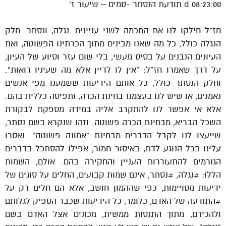
08:23:00 d תודעת הנסתר -סמים – שיעור ז’
חז”ל חילקו לנו את החכמה לשני עניינים: נגלה, ונסתר. חלק
הנגלה כולל, כל מה שאנו מבינים מתוך הכרתינו הפשוטה, ואת
העיונים הנבנים על בסיס מעשי, בלי שום עזר וסיוע של העיון,
על דרך שאמרו חז”ל: “אין לו לדיין אלא מה שעיניו רואות”.
וחלק הנסתר כולל, כל אותם הידיעות ששמענו מפי אנשים
נאמנים, או שיש לנו בעצמנו בחינת הכרה, ותפיסה כללית בהם.
אלא אי אפשר לנו להתקרב אליה במידה מספקת לבקורת
השכל הבריא, מבחינת הכרה פשוטה. וזהו שנקרא בשם נסתר,
שייעצו לנו לקבל הדברים מבחינת “אמונה פשוטה”. ואסרו
עלינו בכל הנוגע לדת, באיסור חמור, אפילו להסתכל בדברים
הגורמים להתעוררות העניין והחקירה בהם. אולם, השמות
הללו: #נגלה, #נסתר, אינם שמות קבועים, החלים על סוגים של
ידיעות מסויימות, כפי שההמון חושב, אלא הם חלים רק על
#התודעה של האדם, כלומר, כל הידיעות שכבר הספיק לגלותם
ולהכירם, מתוך התנסות ממשית, מכונים אצל האדם בשם