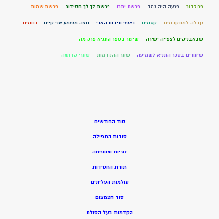
פרוזדור
פרעה היה גמד
פרשת יתרו
פרשת לך לך חסידות
פרשת שמות
קבלה למתקדמים
קסמים
ראשי תיבות הארי
רוצה משמע אני קיים
רחמים
שבאבניקים לצפייה ישירה
שיעור בספר התניא פרק מה
שיעורים בספר התניא לשמיעה
שער ההקדמות
שערי קדושה
סוד החודשים
סודות התפילה
זוגיות ומשפחה
תורת החסידות
עולמות העליונים
סוד הצמצום
הקדמות בעל הסולם