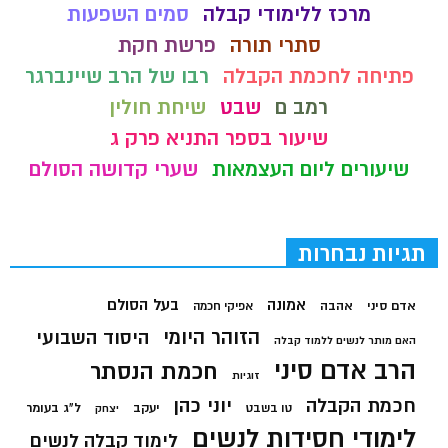
מרכז ללימודי קבלה
סמים השפעות
סתרי תורה
פרשת חקת
פתיחה לחכמת הקבלה
רבו של הרב שיינברגר
רמב ם
שבט
שיחת חולין
שיעור בספר התניא פרק ג
שיעורים ליום העצמאות
שערי קדושה הסולם
תגיות נבחרות
בעל הסולם
אמונה
אדם סיני
אהבה
אפיקי חכמה
הזוהר היומי
היסוד השבועי
האם מותר לנשים ללמוד קבלה
הרב אדם סיני
חכמת הנסתר
זוגיות
חכמת הקבלה
יוני כהן
יעקב
ל"ג בעומר
טו בשבט
יצחק
לימודי חסידות לנשים
לימוד קבלה לנשים