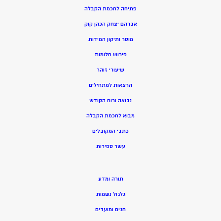
פתיחה לחכמת הקבלה
אברהם יצחק הכהן קוק
מוסר ותיקון המידות
פירוש חלומות
שיעורי זוהר
הרצאות למתחילים
נבואה ורוח הקודש
מ
בוא לחכמת הקבלה
כתבי המקובלים
ע
שר ספירות
תורה ומדע
גלגול נשמות
חגים ומועדים