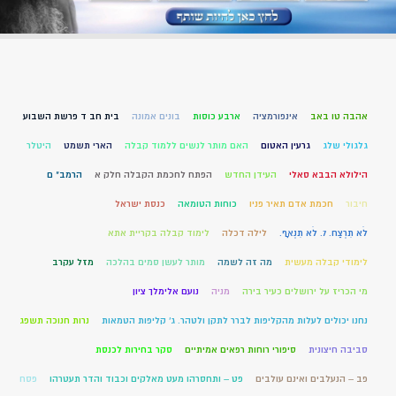
אהבה טו באב
אינפורמציה
ארבע כוסות
בונים אמונה
בית חב ד פרשת השבוע
גלגולי שלג
גרעין האטום
האם מותר לנשים ללמוד קבלה
הארי תשמט
היטלר
הילולא הבבא סאלי
העידן החדש
הפתח לחכמת הקבלה חלק א
הרמב" ם
חיבור
חכמת אדם תאיר פניו
כוחות הטומאה
כנסת ישראל
לֹא תִרְצַח. 7. לֹא תִנְאָף.
לילה דכלה
לימוד קבלה בקריית אתא
לימודי קבלה מעשית
מה זה לשמה
מותר לעשן סמים בהלכה
מזל עקרב
מי הכריז על ירושלים כעיר בירה
מניה
נועם אלימלך ציון
נחנו יכולים לעלות מהקליפות לברר לתקן ולטהר. ג' קליפות הטמאות
נרות חנוכה תשפג
סביבה חיצונית
סיפורי רוחות רפאים אמיתיים
סקר בחירות לכנסת
פב – הנעלבים ואינם עולבים
פט – ותחסרהו מעט מאלקים וכבוד והדר תעטרהו
פסח