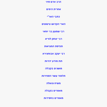
הרב אדם סיני
אחרית הימים
כתבי האר”י
הארי הקדוש ציטוטים
רבי שמעון בר יוחאי
רבי יצחק לוריא
תפיסת המציאות
רבי יעקב אבוחצירא
תת מודע יהדות
מושגים בקבלה
תלמוד עשר הספירות
משיח וגאולה
מאמרים בקבלה
מאמרים בחסידות