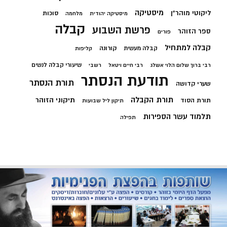
מיסטיקה
ליקוטי מוהר"ן
סוכות
מיסטיקה יהודית
מלחמה
קבלה
פרשת השבוע
ספר הזוהר
פורים
קבלה למתחיל
קורונה
קבלה מעשית
קליפות
שיעורי קבלה לנשים
רבי ברוך שלום הלוי אשלג
רבי חיים ויטאל
רשבי
תודעת הנסתר
תורת הנסתר
שערי קדושה
תורת הקבלה
תיקוני הזוהר
תורת הסוד
תיקון ליל שבועות
תלמוד עשר הספירות
תפילה