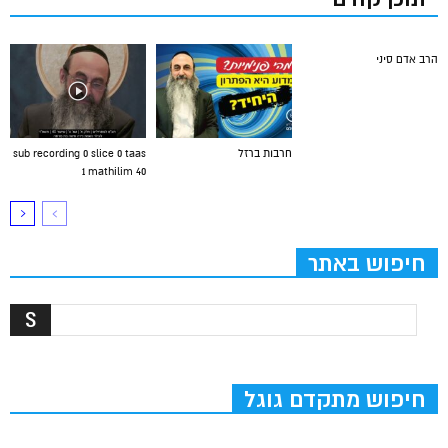
הרב אדם סיני
חרבות ברזל
sub recording 0 slice 0 taas
1 mathilim 40
חיפוש באתר
חיפוש מתקדם גוגל