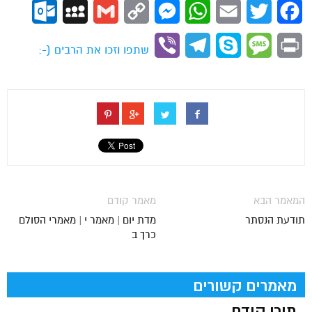
ok.com
MySpace
Gmail
Copy
Messenger
WhatsApp
Email
Twitter
Facebook
Link
Viber
Telegram
Skype
Message
Print
שתפו וזכו את הרבים (-:
המאמר הבא
מאמר קודם
תודעת הנסתר
מדת יום | מאמר י | מאמרי הסולם
כרך ב
מאמרים קשורים
תוכן קודם