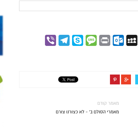
Viber
Telegram
Skype
Message
Outlook.com
Print
MySpace
Gmai
מאמר קודם
מאמרי הסולם ב' - לא כצורנו צורם