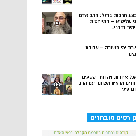
צע חרבות ברזל: הרב אדם
ני שליט”א – התייחסות
מית ודברי...
רת ימי תשובה – עבודת
מים
נל אחדות ויהדות -קטעים
חרים מראיון משותף עם הרב
ם סיני
ורסים מובחרים