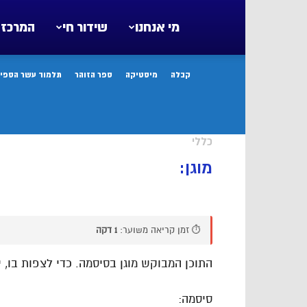
מי אנחנו
שידור חי
המרכז 
קבלה
מיסטיקה
ספר הזוהר
תלמוד עשר הספיר
כללי
מוגן:
⏱️ זמן קריאה משוער:
1 דקה
התוכן המבוקש מוגן בסיסמה. כדי לצפות בו, י
סיסמה: