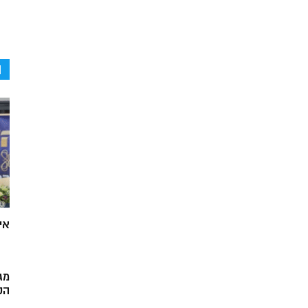
ה
אי
מג
הק