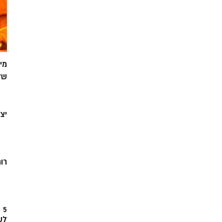
מי
של
יצ
רוח
5
לש