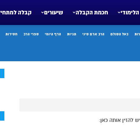
הלימודי
חכמת הקבלה
שיעורים
קבלה למתחיל
ות
בעל הסולם
הרב אדם סיני
תגיות
הדף היומי
ספרי הרב
חסידות
ח
ח
ש להזין אותה כאן: