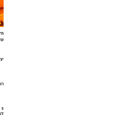
מי
של
יצ
רוח
5
לש