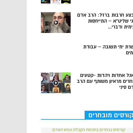
צע חרבות ברזל: הרב אדם
ני שליט”א – התייחסות
מית ודברי...
רת ימי תשובה – עבודת
מים
נל אחדות ויהדות -קטעים
חרים מראיון משותף עם הרב
ם סיני
ורסים מובחרים