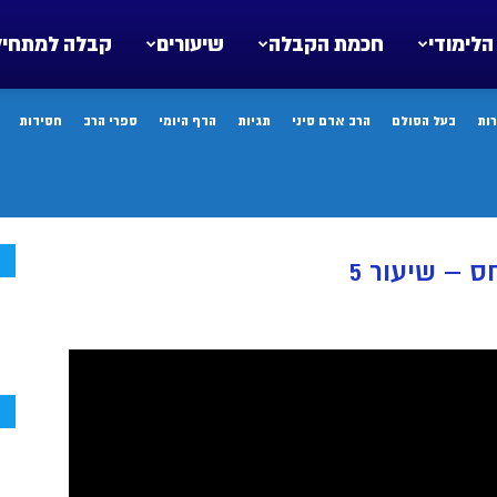
הלימודי
חכמת הקבלה
שיעורים
קבלה למתחיל
ות
בעל הסולם
הרב אדם סיני
תגיות
הדף היומי
ספרי הרב
חסידות
ח
 – שיעור 5
ח