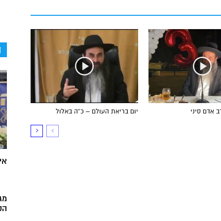
ה
ב אדם סיני
יום בריאת העולם – כ”ה באלול
אי
מג
הק