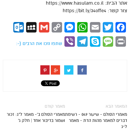
אתר הבית: https://www.hasulam.co.il
צור קשר: https://bit.ly/34offe4
ok.com
MySpace
Gmail
Copy
Messenger
WhatsApp
Email
Twitter
Facebook
Link
Viber
Telegram
Skype
Message
Print
שתפו וזכו את הרבים (-:
המאמר הבא
מאמר קודם
מאמרי הסולם - שיעור 049 - רשימת
מאמרי הסולם ב'- מאמר ל"ג: זכור
דברים למאמר מהות הדת - מאמר
ושמור בדיבור אחד | חלק ג'
ל״ג