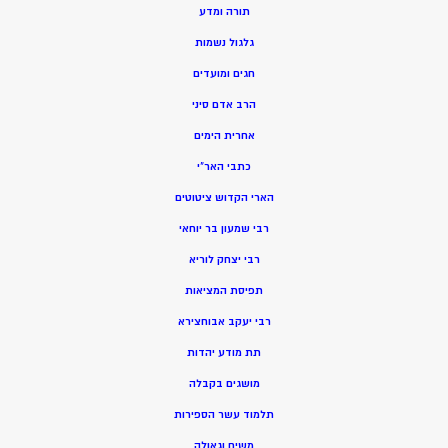
תורה ומדע
גלגול נשמות
חגים ומועדים
הרב אדם סיני
אחרית הימים
כתבי האר”י
הארי הקדוש ציטוטים
רבי שמעון בר יוחאי
רבי יצחק לוריא
תפיסת המציאות
רבי יעקב אבוחצירא
תת מודע יהדות
מושגים בקבלה
תלמוד עשר הספירות
משיח וגאולה