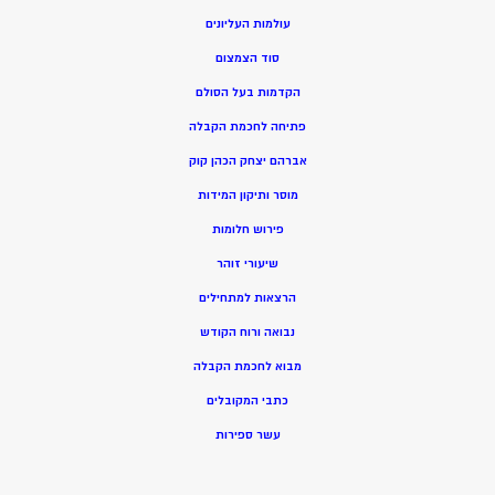
עולמות העליונים
סוד הצמצום
הקדמות בעל הסולם
פתיחה לחכמת הקבלה
אברהם יצחק הכהן קוק
מוסר ותיקון המידות
פירוש חלומות
שיעורי זוהר
הרצאות למתחילים
נבואה ורוח הקודש
מ
בוא לחכמת הקבלה
כתבי המקובלים
ע
שר ספירות