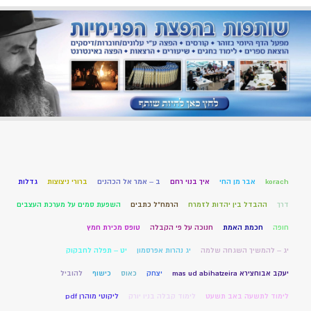
korach
אבר מן החי
איך בנוי רחם
ב – אמר אל הכהנים
ברורי ניצוצות
גדלות
דרך
ההבדל בין יהדות לזמרח
הרמח"ל כתבים
השפעת סמים על מערכת העצבים
חופה
חכמת האמת
חנוכה על פי הקבלה
טופס מכירת חמץ
יג – להמשיך השגחה שלמה
יג נהרות אפרסמון
יט – תפלה לחבקוק
יעקב אבוחצירא mas ud abihatzeira
יצחק
כאוס
כישוף
להוביל
לימוד לתשעה באב תשעט
לימוד קבלה בניו יורק
ליקוטי מוהרן pdf