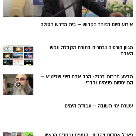
אירוע סיום הזוהר הקדוש – בית מדרש הסולם
מגוון קורסים נבחרים בתורת הקבלה ונפש
האדם
מבצע חרבות ברזל: הרב אדם סיני שליט”א –
התייחסות פנימית ודברי...
עשרת ימי תשובה – עבודת הימים
פאנל אחדות ויהדות -קטעים נבחרים מראיון