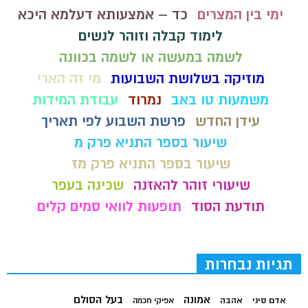
ימי בין המצרים
כד – אמצעותא דעלמא היכא
לימוד קבלה וזוהר לנשים
לשמה במעשה או לשמה בכוונה
מוזיקה בשלושת השבועות
מי זה הארי
משמעות טו באב
נמרוד
עבודת המידות
עידן החדש
פרשת השבוע לפי תאריך
שיעור בספר התניא פרק מ
שיעור בספר התניא פרק מז
שיעורי זוהר להאזנה
שכינה בעפר
תודעת הסוד
תופעות לוואי סמים קלים
תגיות נבחרות
בעל הסולם
אמונה
אדם סיני
אהבה
אפיקי חכמה