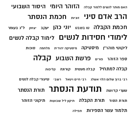
הזוהר היומי
היסוד השבועי
האם מותר לנשים ללמוד קבלה
הרב אדם סיני
חכמת הנסתר
זוגיות
חכמת הקבלה
יוני כהן
יעקב
ל"ג בעומר
טו בשבט
יצחק
לימודי חסידות לנשים
לימוד קבלה לנשים
מיסטיקה
ליקוטי מוהר"ן
סוכות
מיסטיקה יהודית
מלחמה
קבלה
פרשת השבוע
ספר הזוהר
פורים
קבלה למתחיל
קורונה
קבלה מעשית
קליפות
שיעורי קבלה לנשים
רבי ברוך שלום הלוי אשלג
רבי חיים ויטאל
רשבי
תודעת הנסתר
תורת הנסתר
שערי קדושה
תורת הקבלה
תיקוני הזוהר
תורת הסוד
תיקון ליל שבועות
תלמוד עשר הספירות
תפילה