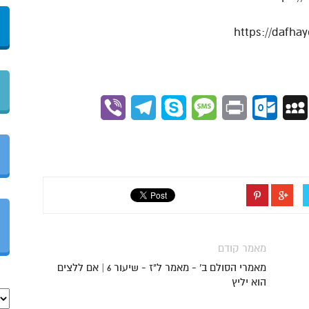
Viber
Telegram
Skype
Message
Outlook.com
Print
MySpace
Gmai
מאמר קודם
מאמרי הסולם ב' - מאמר ל"ז - שיעור 6 | אם ללצים
הוא יליץ