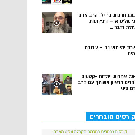
צע חרבות ברזל: הרב אדם
ני שליט”א – התייחסות
מית ודברי...
רת ימי תשובה – עבודת
מים
נל אחדות ויהדות -קטעים
חרים מראיון משותף עם הרב
ם סיני
ורסים מובחרים