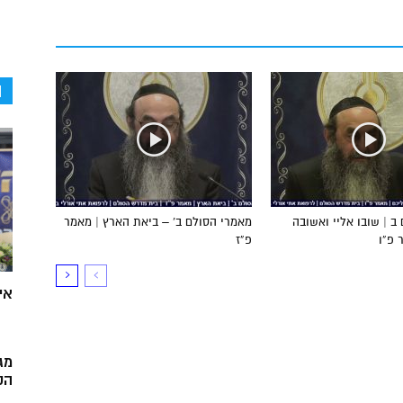
ה
ב | שובו אליי ואשובה
מאמרי הסולם ב’ – ביאת הארץ | מאמר
 פ”ו
פ”ז
אי
מג
הק