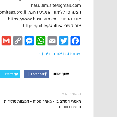
hasulam.site@gmail.com
הצטרפו ללימוד התע״ס היומי: https://dafhayomitaas.org.il
אתר הבית: https://www.hasulam.co.il
צור קשר: https://bit.ly/34offe4
l
Copy
Messenger
WhatsApp
Email
Twitter
Facebook
Link
שתפו וזכו את הרבים (-:
שתף אותנו
Twitter
Facebook
המאמר הבא
מאמרי הסולם ב' - מאמר קפ"ח - המצוות מולידות
חושים רוחניים