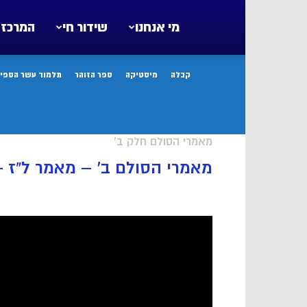
מי אנחנו
שידור חי
המרכז 
קבלה
מיסטיקה
ספר הזוהר
תלמוד עשר הספיר
מאמרי הסולם חלק ב'
מאמרי הסולם ב’ – מאמר ל”ז – שיעור 6 | אם ללצ