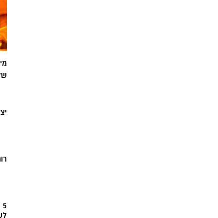
מי
של
יצ
רוח
5
לש