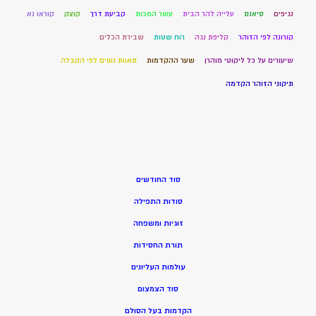
נגיפים
סיאנס
עלייה להר הבית
עשר המכות
קביעת דרך
קוצק
קוראו נא
קורונה לפי הזוהר
קליפת נגה
רוח שטות
שבירת הכלים
שיעורים על כל ליקוטי מוהרן
שער ההקדמות
תאוות נשים לפי הקבלה
תיקוני הזוהר הקדמה
סוד החודשים
סודות התפילה
זוגיות ומשפחה
תורת החסידות
עולמות העליונים
סוד הצמצום
הקדמות בעל הסולם