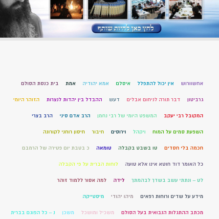
אחשוורוש
אין יכול להתפלל
איסלם
אמא יהודיה
אמת
בית כנסת הסולם
גרביטון
דבר תורה לניחום אבלים
דעש
ההבדל בין יהדות לנצרות
הזוהר היומי
המקובל רבי יעקב
המשפט היומי של רבי נחמן
הרב אדם סיני
הרב בצרי
השפעת סמים על המוח
ויקהל
וירוסים
חיבור
חיסון רוחני לקורונה
חכמה בלי חסדים
טו בשבט בקבלה
טומאה
כ בטבת יום פטירה של הרמבם
כל האומר דוד חוטא אינו אלא טועה
לוחות הברית על פי הקבלה
לט – ונתתי עשב בשדך לבהמתך
לידה
למה אסור ללמוד זוהר
מידע על שדים ורוחות רפאים
מיהו יהודי
מיסטייקה
מכתב ההתגלות הנבואית בעל הסולם
משכיל ומושכל
משכן
נ – כל הפוגם בברית