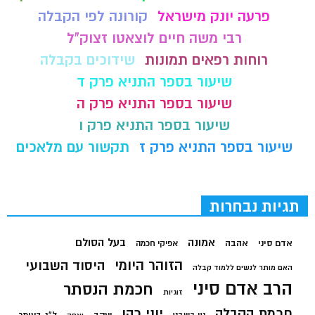
פרעה יונק מישראל
קורונה לפי הקבלה
רבי משה חיים לוצאטו זצוק"ל
רוחות רפאים תמונות
שידוכים בקבלה
שיעור בספר התניא פרק ד
שיעור בספר התניא פרק ה
שיעור בספר התניא פרק ו
שיעור בספר התניא פרק ז
תקשור עם מלאכים
תגיות נבחרות
בעל הסולם
אמונה
אדם סיני
אהבה
אפיקי חכמה
הזוהר היומי
היסוד השבועי
האם מותר לנשים ללמוד קבלה
הרב אדם סיני
חכמת הנסתר
זוגיות
חכמת הקבלה
יוני כהן
יעקב
ל"ג בעומר