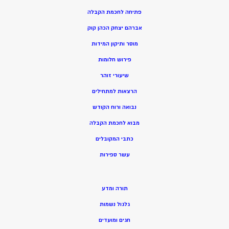
פתיחה לחכמת הקבלה
אברהם יצחק הכהן קוק
מוסר ותיקון המידות
פירוש חלומות
שיעורי זוהר
הרצאות למתחילים
נבואה ורוח הקודש
מ
בוא לחכמת הקבלה
כתבי המקובלים
ע
שר ספירות
תורה ומדע
גלגול נשמות
חגים ומועדים