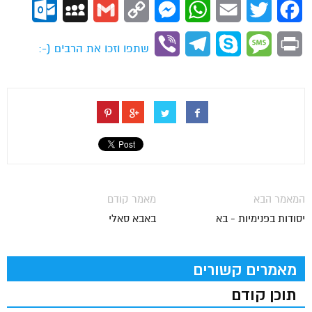
ok.com
MySpace
Gmail
Copy
Messenger
WhatsApp
Email
Twitter
Facebook
Link
Viber
Telegram
Skype
Message
Print
שתפו וזכו את הרבים (-:
המאמר הבא
מאמר קודם
יסודות בפנימיות - בא
באבא סאלי
מאמרים קשורים
תוכן קודם