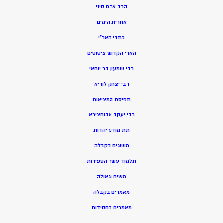
הרב אדם סיני
אחרית הימים
כתבי האר”י
הארי הקדוש ציטוטים
רבי שמעון בר יוחאי
רבי יצחק לוריא
תפיסת המציאות
רבי יעקב אבוחצירא
תת מודע יהדות
מושגים בקבלה
תלמוד עשר הספירות
משיח וגאולה
מאמרים בקבלה
מאמרים בחסידות