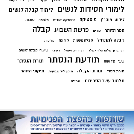
טו בשבט
יצחק
לימודי חסידות לנשים
לימוד קבלה לנשים
מיסטיקה
ליקוטי מוהר"ן
סוכות
מיסטיקה יהודית
מלחמה
קבלה
פרשת השבוע
ספר הזוהר
פורים
קבלה למתחיל
קורונה
קבלה מעשית
קליפות
שיעורי קבלה לנשים
רבי ברוך שלום הלוי אשלג
רבי חיים ויטאל
רשבי
תודעת הנסתר
תורת הנסתר
שערי קדושה
תורת הקבלה
תיקוני הזוהר
תורת הסוד
תיקון ליל שבועות
תלמוד עשר הספירות
תפילה