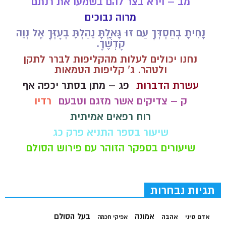
מב – וירא בצר להם בשמעו את רנתם
מרוה נבוכים
נָחִיתָ בְחַסְדְּךָ עַם זוּ גָּאָלְתָּ נֵהַלְתָּ בְעָזְּךָ אֶל נְוֵה
קָדְשֶׁךָ.
נחנו יכולים לעלות מהקליפות לברר לתקן
ולטהר. ג' קליפות הטמאות
עשרת הדברות
פג – מתן בסתר יכפה אף
ק – צדיקים אשר מזגם וטבעם
רדיו
רוח רפאים אמיתית
שיעור בספר התניא פרק כג
שיעורים בספקר הזוהר עם פירוש הסולם
תגיות נבחרות
בעל הסולם
אמונה
אדם סיני
אהבה
אפיקי חכמה