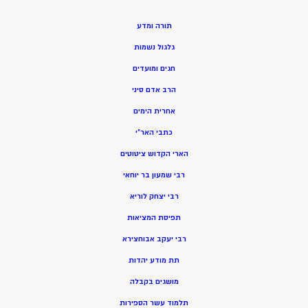
תורה ומדע
גלגול נשמות
חגים ומועדים
הרב אדם סיני
אחרית הימים
כתבי האר”י
הארי הקדוש ציטוטים
רבי שמעון בר יוחאי
רבי יצחק לוריא
תפיסת המציאות
רבי יעקב אבוחצירא
תת מודע יהדות
מושגים בקבלה
תלמוד עשר הספירות