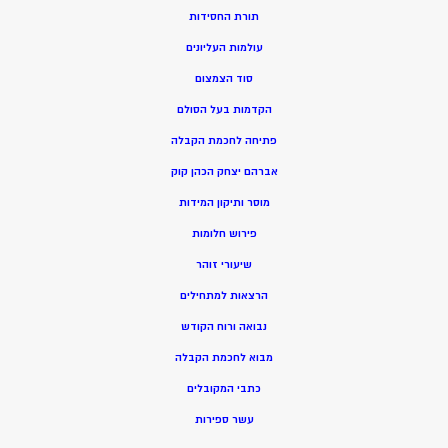
תורת החסידות
עולמות העליונים
סוד הצמצום
הקדמות בעל הסולם
פתיחה לחכמת הקבלה
אברהם יצחק הכהן קוק
מוסר ותיקון המידות
פירוש חלומות
שיעורי זוהר
הרצאות למתחילים
נבואה ורוח הקודש
מ
בוא לחכמת הקבלה
כתבי המקובלים
ע
שר ספירות