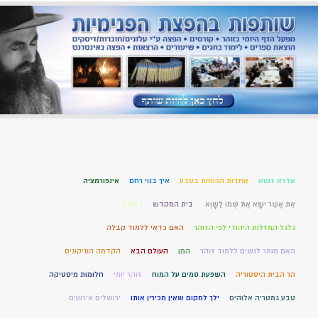
אדרא זוטא
אחדות הכוחות בטבע
איך בנוי רחם
אינפורמציה
אֵת אֲשֶׁר יִשָּׂא אֶת שְׁמוֹ לַשָּׁוְא.
בית המקדש
בנימין
גלגל המזלות היהודי לפי הזוהר
האם כדאי ללמוד קבלה
האם מותר לנשים ללמוד זוהר
המן
העולם הבא
הקדמה התיקונים
הר הבית היסטוריה
השפעת סמים על המוח
זוהר יומי
חלומות מיסטיקה
טבע גמטריה אלוהים
ילך למקום שאין מכירין אותו
ירושלים אירועים