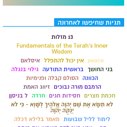
תגיות שחיפשו לאחרונה
13 מזלות
Fundamentals of the Torah’s Inner
Wisdom
peace
אין יכול להתפלל
איסלאם
בני החושך
בראשית התודעה
גילוי בנגלה
הכוונה
הסולם קבלה ופנימיות
הרמבם מורה נבוכים
זיווג האמת
חכמת מצרים
חסידות חגים
חרדה
ל בניסןן
לֹא תִשָּׂא אֶת שֵׁם יְהוָה אֱלֹהֶיךָ לַשָּׁוְא - כִּי לֹא
יְנַקֶּה יְהֹוָה
לימוד לליל שבועות
מאמר בלילא דכלה