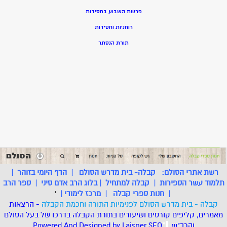
פרשת השבוע בחסידות
רוחניות וחסידות
תורת הנסתר
רשת אתרי הסולם:
קבלה- בית מדרש הסולם
|
הדף היומי בזוהר
|
תלמוד עשר הספירות
|
קבלה למתחיל
|
בלוג הרב אדם סיני
|
ספר הרב
|
חנות ספרי קבלה
|
מרכז לימודי
|
'
קבלה - בית מדרש הסולם לפנימיות התורה וחכמת הקבלה
- הרצאות
מאמרים, קליפים קורסים ושיעורים בתורת הקבלה בדרכו של בעל הסולם
והרב"ש.
.
*
SEO
Designed by Laisner
Powered And