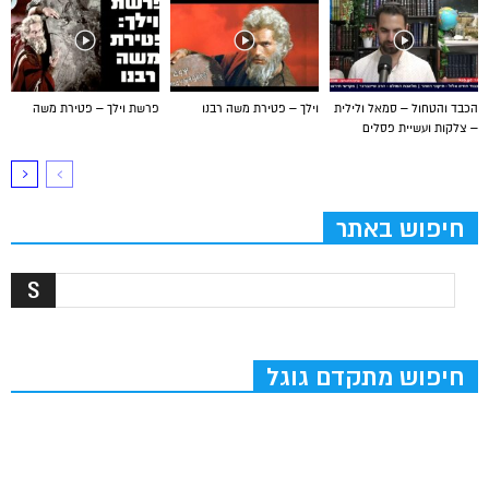
הכבד והטחול – סמאל ולילית
וילך – פטירת משה רבנו
פרשת וילך – פטירת משה
– צלקות ועשיית פסלים
חיפוש באתר
חיפוש מתקדם גוגל