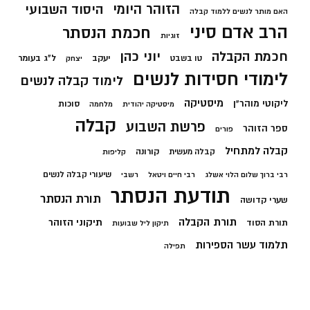
הזוהר היומי
היסוד השבועי
האם מותר לנשים ללמוד קבלה
הרב אדם סיני
חכמת הנסתר
זוגיות
חכמת הקבלה
יוני כהן
יעקב
ל"ג בעומר
טו בשבט
יצחק
לימודי חסידות לנשים
לימוד קבלה לנשים
מיסטיקה
ליקוטי מוהר"ן
סוכות
מיסטיקה יהודית
מלחמה
קבלה
פרשת השבוע
ספר הזוהר
פורים
קבלה למתחיל
קורונה
קבלה מעשית
קליפות
שיעורי קבלה לנשים
רבי ברוך שלום הלוי אשלג
רבי חיים ויטאל
רשבי
תודעת הנסתר
תורת הנסתר
שערי קדושה
תורת הקבלה
תיקוני הזוהר
תורת הסוד
תיקון ליל שבועות
תלמוד עשר הספירות
תפילה