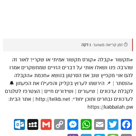
⏱️ זמן קריאה משוער:
1 דקה
#תקשור #קבלה #קורס תקשור אמיתי או שקרי? לאור זה
שהרבה פנו ושאלו אותי על דברים הזויים שמתשקרים אמרו
להם אני מקפיץ שוב את הסרטון בנושא #חכמת #הקבלה
#הנסתר | 📌 הירשמו לערוץ בקליק והפעילו את הפעמון 🔔
לקבלת עדכונים | שיעורים | ושידורים חיים | הצטרפו לטלגרם
לעדכונים נבחרים ותוכן יחודי: http://telkb.net | אתר הבית:
https://kabbalah.pw
ok.com
MySpace
Gmail
Copy
Messenger
WhatsApp
Email
Twitter
Facebook
Link