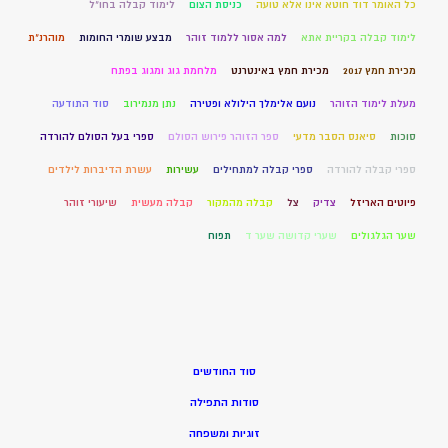
כל האומר דוד חוטא אינו אלא טועה
כניסת הצום
לימוד קבלה בחו"ל
לימוד קבלה בקריית אתא
למה אסור ללמוד זוהר
מבצע שומרי החומות
מוהרנ”ת
מכירת חמץ 2017
מכירת חמץ באינטרנט
מלחמת גוג ומגוג בפתח
מעלת לימוד הזוהר
נועם אלימלך הילולא ופטירה
נתן מנמירוב
סוד התודעה
סוכות
סיאנס הסבר מדעי
ספר הזוהר פירוש הסולם
ספרי בעל הסולם להורדה
ספרי קבלה להורדה
ספרי קבלה למתחילים
עשירות
עשרת הדיברות לילדים
פיוטים האריזל
צדיק
צל
קבלה מהמקור
קבלה מעשית
שיעורי זוהר
שער הגלגולים
שערי קדושה שער ד
תפוח
סוד החודשים
סודות התפילה
זוגיות ומשפחה