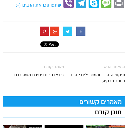
Viber
Telegram
Skype
Message
Print
שתפו וזכו את הרבים (-:
המאמר הבא
מאמר קודם
תיקוני הזהר - והמשכילים יזהרו
ז' באדר יום פטירת משה רבנו
כזוהר הרקיע
מאמרים קשורים
תוכן קודם