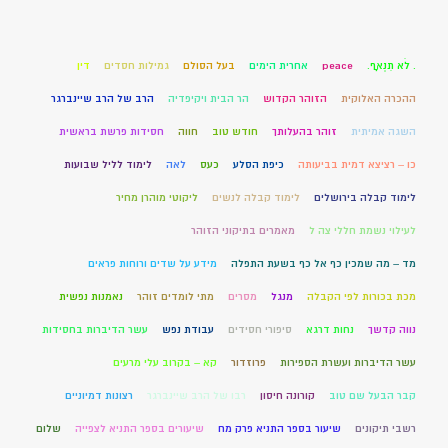
. לֹא תִנְאָף.
peace
אחרית הימים
בעל הסולם
גמילות חסדים
דין
ההכרה האלוקית
הזוהר הקדוש
הר הבית ויקיפדיה
הרב של הרב שיינברגר
השגה אמיתית
זוהר בהעלותך
חודש טוב
חווה
חסידות פרשת בראשית
כו – רציצא דמית בביעותה
כיפת הסלע
כעס
לאה
לימוד לליל שבועות
לימוד קבלה בירושלים
לימוד קבלה לנשים
ליקוטי מוהרן מחיר
לעילוי נשמת חללי צה ל
מאמרים בתיקוני הזוהר
מד – מה שמכין כף אל כף בשעת התפלה
מידע על שדים ורוחות פראים
מכת בכורות לפי הקבלה
מנגל
מסרים
מתי לומדים זוהר
נאמנות נפשית
נווה קדשך
נחות דרגא
סיפורי חסידים
עבודת נפש
עשר הדיברות בחסידות
עשר הדיברות ועשרת הספירות
פרוזדור
קא – בקרוב עלי מרעים
קבר הבעל שם טוב
קורונה חיסון
רבו של הרב שיינברגר
רצונות דמיוניים
רשבי תיקונים
שיעור בספר התניא פרק מח
שיעורים בספר התניא לצפייה
שלום