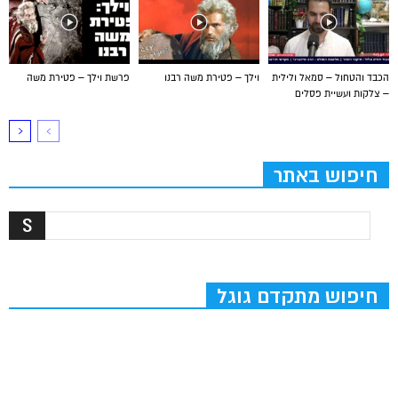
הכבד והטחול – סמאל ולילית
וילך – פטירת משה רבנו
פרשת וילך – פטירת משה
– צלקות ועשיית פסלים
חיפוש באתר
חיפוש מתקדם גוגל