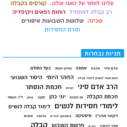
עלינו לוותר על האגו שלנו.
קורסים בקבלה
רב קבלה למתחיל
רוחות רפאים ויקיפדיה
שכינה
שלושת השבועות איסורים
תורת החסידות
תגיות נבחרות
בעל הסולם
אמונה
אדם סיני
אהבה
אפיקי חכמה
הזוהר היומי
היסוד השבועי
האם מותר לנשים ללמוד קבלה
הרב אדם סיני
חכמת הנסתר
זוגיות
חכמת הקבלה
יוני כהן
יעקב
ל"ג בעומר
טו בשבט
יצחק
לימודי חסידות לנשים
לימוד קבלה לנשים
מיסטיקה
ליקוטי מוהר"ן
סוכות
מיסטיקה יהודית
מלחמה
קבלה
פרשת השבוע
ספר הזוהר
פורים