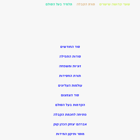
שערי קדושה שיעורים
תורת הקבלה
תלמיד בעל הסולם
סוד החודשים
סודות התפילה
זוגיות ומשפחה
תורת החסידות
עולמות העליונים
סוד הצמצום
הקדמות בעל הסולם
פתיחה לחכמת הקבלה
אברהם יצחק הכהן קוק
מוסר ותיקון המידות