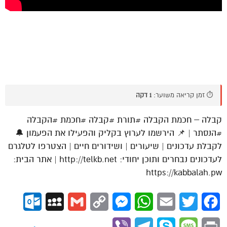
⏱️ זמן קריאה משוער:
1 דקה
קבלה – חכמת הקבלה #תורת #קבלה #חכמת #הקבלה
#הנסתר | 📌 הירשמו לערוץ בקליק והפעילו את הפעמון 🔔
לקבלת עדכונים | שיעורים | ושידורים חיים | הצטרפו לטלגרם
לעדכונים נבחרים ותוכן יחודי: http://telkb.net | אתר הבית:
https://kabbalah.pw
ok.com
MySpace
Gmail
Copy
Messenger
WhatsApp
Email
Twitter
Facebook
Link
Viber
Telegram
Skype
Message
Print