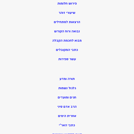
פירוש חלומות
שיעורי זוהר
הרצאות למתחילים
נבואה ורוח הקודש
מ
בוא לחכמת הקבלה
כתבי המקובלים
ע
שר ספירות
תורה ומדע
גלגול נשמות
חגים ומועדים
הרב אדם סיני
אחרית הימים
כתבי האר”י