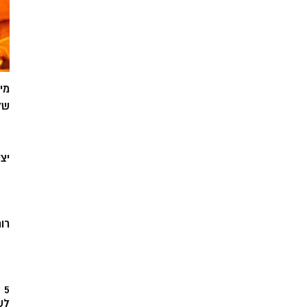
מי
של
יצ
רוח
5
לש