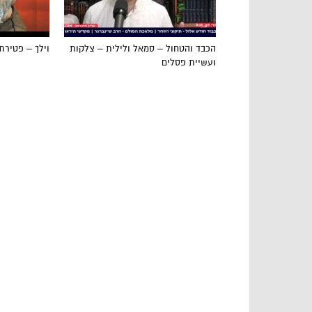
הכבד והטחול – סמאל ולילית – צלקות
וילך – פטירת
ועשיית פסלים