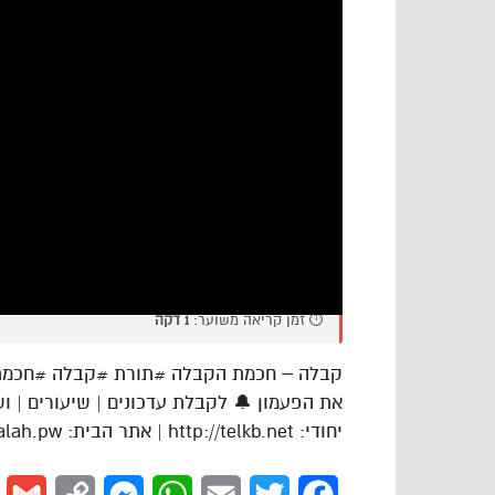
⏱️ זמן קריאה משוער:
1 דקה
קבלה – חכמת הקבלה #תורת #קבלה #חכמת #
את הפעמון 🔔 לקבלת עדכונים | שיעורים | וש
יחודי: http://telkb.net | אתר הבית: https://kabbalah.pw