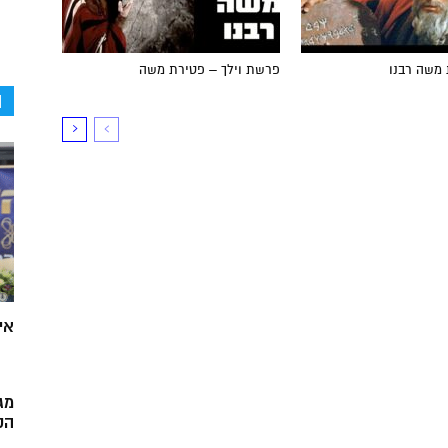
 משה רבנו
פרשת וילך – פטירת משה
ה
אי
מג
הק