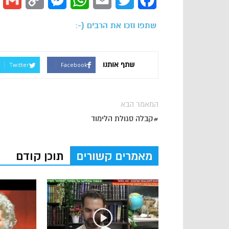
l
Copy
Messenger
WhatsApp
Email
Twitter
Facebook
Link
שתפו וזכו את הרבים (-:
שתף אותנו
Twitter
Facebook
המאמר הבא
#קבלה סגולת הלימוד
מאמרים קשורים
תוכן קודם