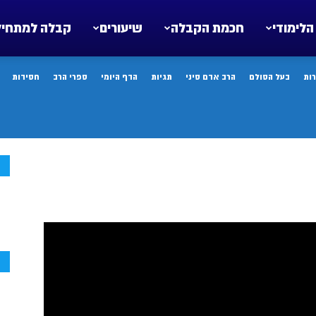
הלימודי
חכמת הקבלה
שיעורים
קבלה למתחיל
ות
בעל הסולם
הרב אדם סיני
תגיות
הדף היומי
ספרי הרב
חסידות
ח
ח