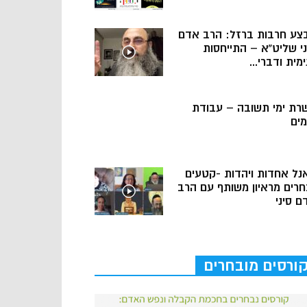
צע חרבות ברזל: הרב אדם
ני שליט”א – התייחסות
מית ודברי...
רת ימי תשובה – עבודת
מים
נל אחדות ויהדות -קטעים
חרים מראיון משותף עם הרב
ם סיני
ורסים מובחרים