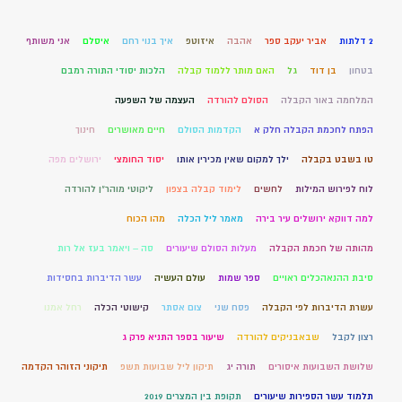
2 דלתות
אביר יעקב ספר
אהבה
איזוטפ
איך בנוי רחם
איסלם
אני משותף
בטחון
בן דוד
גל
האם מותר ללמוד קבלה
הלכות יסודי התורה רמבם
המלחמה באור הקבלה
הסולם להורדה
העצמה של השפעה
הפתח לחכמת הקבלה חלק א
הקדמות הסולם
חיים מאושרים
חינוך
טו בשבט בקבלה
ילך למקום שאין מכירין אותו
יסוד החומצי
ירושלים מפה
לוח לפירוש המילות
לחשים
לימוד קבלה בצפון
ליקוטי מוהר"ן להורדה
למה דווקא ירושלים עיר בירה
מאמר ליל הכלה
מהו הכוח
מהותה של חכמת הקבלה
מעלות הסולם שיעורים
סה – ויאמר בעז אל רות
סיבת ההנאהכלים ראויים
ספר שמות
עולם העשיה
עשר הדיברות בחסידות
עשרת הדיברות לפי הקבלה
פסח שני
צום אסתר
קישוטי הכלה
רחל אמנו
רצון לקבל
שבאבניקים להורדה
שיעור בספר התניא פרק ג
שלושת השבועות איסורים
תורה יג
תיקון ליל שבועות תשפ
תיקוני הזוהר הקדמה
תלמוד עשר הספירות שיעורים
תקופת בין המצרים 2019