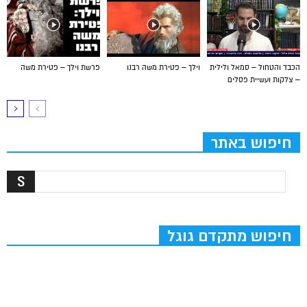
הכבד והטחול – סמאל ולילית
וילך – פטירת משה רבנו
פרשת וילך – פטירת משה
– צלקות ועשיית פסלים
חיפוש באתר
חיפוש מתקדם גוגל