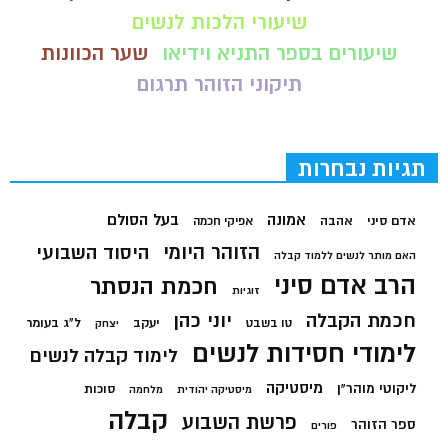
שיעורי הלכות לנשים
שיעורים בספר התניא וידיאו
שער הכוונות
תיקוני הזוהר תרגום
תגיות נבחרות
בעל הסולם
אמונה
אדם סיני
אהבה
אפיקי חכמה
הזוהר היומי
היסוד השבועי
האם מותר לנשים ללמוד קבלה
הרב אדם סיני
חכמת הנסתר
זוגיות
חכמת הקבלה
יוני כהן
יעקב
ל"ג בעומר
טו בשבט
יצחק
לימודי חסידות לנשים
לימוד קבלה לנשים
מיסטיקה
ליקוטי מוהר"ן
סוכות
מיסטיקה יהודית
מלחמה
קבלה
פרשת השבוע
ספר הזוהר
פורים