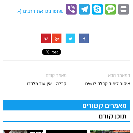
Link
Viber
Telegram
Skype
Message
Print
שתפו וזכו את הרבים (-:
המאמר הבא
מאמר קודם
איסור לימוד קבלה לנשים
קבלה - אין עוד מלבדו
מאמרים קשורים
תוכן קודם