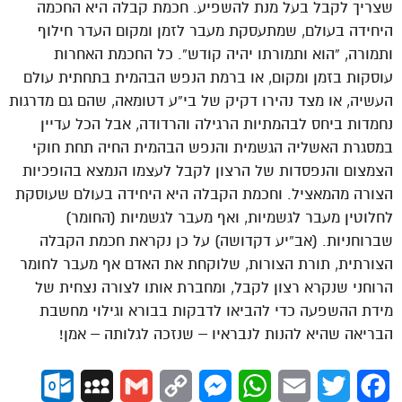
שצריך לקבל בעל מנת להשפיע. חכמת קבלה היא החכמה
היחידה בעולם, שמתעסקת מעבר לזמן ומקום העדר חילוף
ותמורה, “הוא ותמורתו יהיה קודש”. כל החכמת האחרות
עוסקות בזמן ומקום, או ברמת הנפש הבהמית בתחתית עולם
העשיה, או מצד נהירו דקיק של בי”ע דטומאה, שהם גם מדרגות
נחמדות ביחס לבהמתיות הרגילה והרדודה, אבל הכל עדיין
במסגרת האשליה הגשמית והנפש הבהמית החיה תחת חוקי
הצמצום והנפסדות של הרצון לקבל לעצמו הנמצא בהופכיות
הצורה מהמאציל. וחכמת הקבלה היא היחידה בעולם שעוסקת
לחלוטין מעבר לגשמיות, ואף מעבר לגשמיות (החומר)
שברוחניות. (אב”יע דקדושה) על כן נקראת חכמת הקבלה
הצורתית, תורת הצורות, שלוקחת את האדם אף מעבר לחומר
הרוחני שנקרא רצון לקבל, ומחברת אותו לצורה נצחית של
מידת ההשפעה כדי להביאו לדבקות בבורא וגילוי מחשבת
הבריאה שהיא להנות לנבראיו – שנזכה לגלותה – אמן!
ok.com
MySpace
Gmail
Copy
Messenger
WhatsApp
Email
Twitter
Facebook