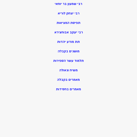
רבי שמעון בר יוחאי
רבי יצחק לוריא
תפיסת המציאות
רבי יעקב אבוחצירא
תת מודע יהדות
מושגים בקבלה
תלמוד עשר הספירות
משיח וגאולה
מאמרים בקבלה
מאמרים בחסידות