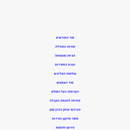
סוד החודשים
סודות התפילה
זוגיות ומשפחה
תורת החסידות
עולמות העליונים
סוד הצמצום
הקדמות בעל הסולם
פתיחה לחכמת הקבלה
אברהם יצחק הכהן קוק
מוסר ותיקון המידות
פירוש חלומות