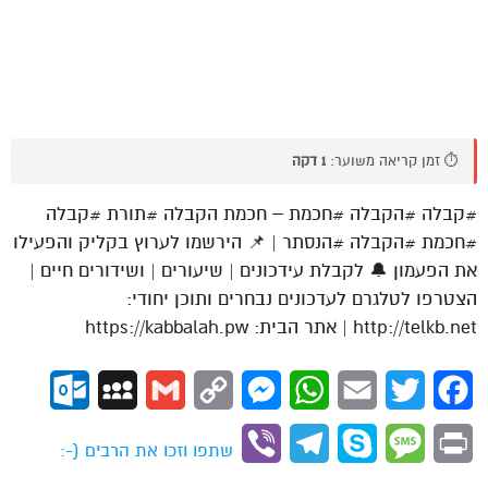
⏱️ זמן קריאה משוער:
1 דקה
#קבלה #הקבלה #חכמת – חכמת הקבלה #תורת #קבלה
#חכמת #הקבלה #הנסתר | 📌 הירשמו לערוץ בקליק והפעילו
את הפעמון 🔔 לקבלת עידכונים | שיעורים | ושידורים חיים |
הצטרפו לטלגרם לעדכונים נבחרים ותוכן יחודי:
http://telkb.net | אתר הבית: https://kabbalah.pw
ok.com
MySpace
Gmail
Copy
Messenger
WhatsApp
Email
Twitter
Facebook
Link
Viber
Telegram
Skype
Message
Print
שתפו וזכו את הרבים (-: