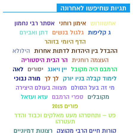
תגיות שחיפשו לאחרונה
אחשוורוש
אימון רוחני
אסתר רבי נחמון
ג קליפות
גלגול בנשים
דתן ואבירם
הדף היומי בזוהר
ההבדל בין היהדות לדתות אחרות
הילולא
העצמה רוחנית
הר הבית היסטוריה
הרמבם היה מקובל
יין ויאנג
יסורים
לאה
לימוד קבלה בניו יורק
לך לך
מורה נבוכי
מי זה בעל הסולם
מצווה בעולם היצירה
מקובלים
ספרי הרמבם
עזא ועזאל
פורים 2015
פט – ותחסרהו מעט מאלקים וכבוד והדר
תעטרהו
קורות חיים הרבי מקוצק
רצונות דמיוניים