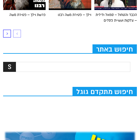
הכבד והטחול – סמאל ולילית
וילך – פטירת משה רבנו
פרשת וילך – פטירת משה
– צלקות ועשיית פסלים
חיפוש באתר
חיפוש מתקדם גוגל