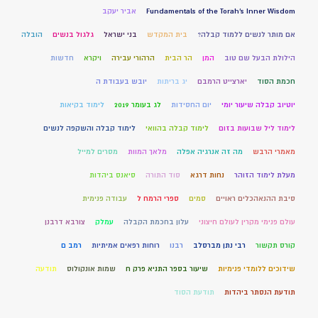
Fundamentals of the Torah’s Inner Wisdom
אביר יעקב
אם מותר לנשים ללמוד קבלה?
בית המקדש
בני ישראל
גלגול בנשים
הובלה
הילולת הבעל שם טוב
המן
הר הבית
הרהורי עבירה
ויקרא
חדשות
חכמת הסוד
יארצייט הרמבם
יג בריתות
יובש בעבודת ה
יוטיוב קבלה שיעור יומי
יום החסידות
לג בעומר 2019
לימוד בקיאות
לימוד ליל שבועות בזום
לימוד קבלה בהוואי
לימוד קבלה והשקפה לנשים
מאמרי הרבש
מה זה אנרגיה אפלה
מלאך המוות
מסרים למייל
מעלת לימוד הזוהר
נחות דרגא
סוד התורה
סיאנס ביהדות
סיבת ההנאהכלים ראויים
סמים
ספרי הרמח ל
עבודה פנימית
עולם פנימי מקרין לעולם חיצוני
עלון בחכמת הקבלה
עמלק
צורבא דרבנן
קורס תקשור
רבי נתן מברסלב
רבנו
רוחות רפאים אמיתיות
רמב ם
שידוכים ללומדי פנימיות
שיעור בספר התניא פרק ח
שמות אונקולוס
תודעה
תודעת הנסתר ביהדות
תודעת הסוד