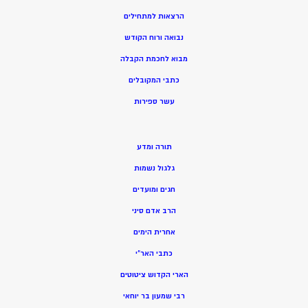
הרצאות למתחילים
נבואה ורוח הקודש
מ
בוא לחכמת הקבלה
כתבי המקובלים
ע
שר ספירות
תורה ומדע
גלגול נשמות
חגים ומועדים
הרב אדם סיני
אחרית הימים
כתבי האר”י
הארי הקדוש ציטוטים
רבי שמעון בר יוחאי