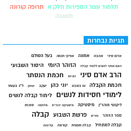
תלמוד עשר הספירות חלק א
תרופה קורונה
תשובה
תגיות נבחרות
בעל הסולם
אמונה
אדם סיני
אהבה
אפיקי חכמה
הזוהר היומי
היסוד השבועי
האם מותר לנשים ללמוד קבלה
הרב אדם סיני
חכמת הנסתר
זוגיות
חכמת הקבלה
יוני כהן
יעקב
ל"ג בעומר
טו בשבט
יצחק
לימודי חסידות לנשים
לימוד קבלה לנשים
מיסטיקה
ליקוטי מוהר"ן
סוכות
מיסטיקה יהודית
מלחמה
קבלה
פרשת השבוע
ספר הזוהר
פורים
קבלה למתחיל
קורונה
קבלה מעשית
קליפות