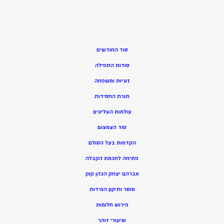
סוד החודשים
סודות התפילה
זוגיות ומשפחה
תורת החסידות
עולמות העליונים
סוד הצמצום
הקדמות בעל הסולם
פתיחה לחכמת הקבלה
אברהם יצחק הכהן קוק
מוסר ותיקון המידות
פירוש חלומות
שיעורי זוהר