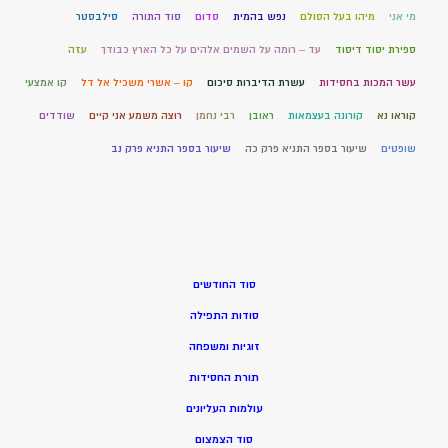
מי אני
מיהו בעל הסולם
נפש בהמית
סדום
סוד התורה
סילבסטר
ספירת יסוד דיסוד
עד – רומה על השמים אלהים על כל הארץ כבודך
עזה
עשר המכות בחסידות
עשרת הדיברות סיכום
קו – אשרי משכיל אל דל
קו אמצעי
קוראו נא
קורונה בעצמאות
ראובן
רבי נחמן
רוצה משמע אני קיים
שודדים
שופטים
שיעור בספר התניא פרק כה
שיעור בספר התניא פרק נב
סוד החודשים
סודות התפילה
זוגיות ומשפחה
תורת החסידות
עולמות העליונים
סוד הצמצום