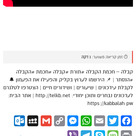
⏱️ זמן קריאה משוער:
1 דקה
קבלה – חכמת הקבלה #תורת #קבלה #חכמת #הקבלה
#הנסתר | 📌 הירשמו לערוץ בקליק והפעילו את הפעמון 🔔
לקבלת עידכונים | שיעורים | ושידורים חיים | הצטרפו לטלגרם
לעדכונים נבחרים ותוכן יחודי: http://telkb.net | אתר הבית:
https://kabbalah.pw
ok.com
MySpace
Gmail
Copy
Messenger
WhatsApp
Email
Twitter
Facebook
Link
Viber
Telegram
Skype
Message
Print