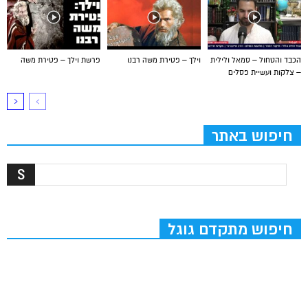
הכבד והטחול – סמאל ולילית
וילך – פטירת משה רבנו
פרשת וילך – פטירת משה
– צלקות ועשיית פסלים
חיפוש באתר
חיפוש מתקדם גוגל