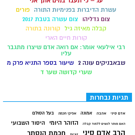
עג – כי תעבר במים אתך אני
עשרת הדיברות בפנימיות התורה
פורים
צום גדליהו
צום עשרה בטבת 2017
קבלה מאיזה גיל
קורונה בתורה
קורות חיים הארי
רבי אילעאי אומר: אם רואה אדם שיצרו מתגבר
עליו
שבאבניקים עונה 2
שיעור בספר התניא פרק מ
שערי קדושה שער ד
תגיות נבחרות
בעל הסולם
אמונה
אדם סיני
אהבה
אפיקי חכמה
הזוהר היומי
היסוד השבועי
האם מותר לנשים ללמוד קבלה
הרב אדם סיני
חכמת הנסתר
זוגיות