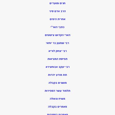
חגים ומועדים
הרב אדם סיני
אחרית הימים
כתבי האר”י
הארי הקדוש ציטוטים
רבי שמעון בר יוחאי
רבי יצחק לוריא
תפיסת המציאות
רבי יעקב אבוחצירא
תת מודע יהדות
מושגים בקבלה
תלמוד עשר הספירות
משיח וגאולה
מאמרים בקבלה
מאמרים בחסידות