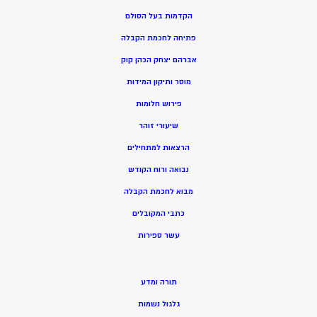
הקדמות בעל הסולם
פתיחה לחכמת הקבלה
אברהם יצחק הכהן קוק
מוסר ותיקון המידות
פירוש חלומות
שיעורי זוהר
הרצאות למתחילים
נבואה ורוח הקודש
מ
בוא לחכמת הקבלה
כתבי המקובלים
ע
שר ספירות
תורה ומדע
גלגול נשמות