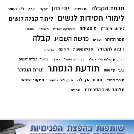
חכמת הקבלה
יוני כהן
יעקב
ל"ג בעומר
טו בשבט
יצחק
לימודי חסידות לנשים
לימוד קבלה לנשים
מיסטיקה
ליקוטי מוהר"ן
סוכות
מיסטיקה יהודית
מלחמה
קבלה
פרשת השבוע
ספר הזוהר
פורים
קבלה למתחיל
קורונה
קבלה מעשית
קליפות
שיעורי קבלה לנשים
רבי ברוך שלום הלוי אשלג
רבי חיים ויטאל
רשבי
תודעת הנסתר
תורת הנסתר
שערי קדושה
תורת הקבלה
תיקוני הזוהר
תורת הסוד
תיקון ליל שבועות
תלמוד עשר הספירות
תפילה