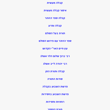
קבלה מעשית
איסור קבלה מעשית
קבלה ספר הזוהר
קבלה ומדע
תורת בעל הסולם
ספר הזוהר עם פירוש הסולם
עץ חיים האר”י הקדוש
רבי ברוך שלום הלוי אשלג
רבי יהודה לייב אשלג
קבלה ותורת החן
סודות התורה
פרשת השבוע בקבלה
פרשת השבוע בחסידות
רוחניות וחסידות
תורת הנסתר