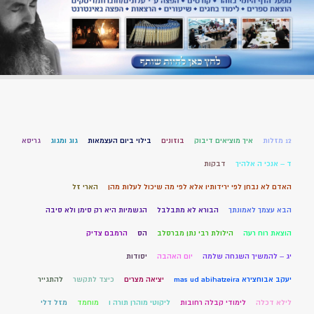
12 מזלות
איך מוציאים דיבוק
בוזונים
בילוי ביום העצמאות
גוג ומגוג
גריסא
ד – אנכי ה אלהיך
דבקות
האדם לא נבחן לפי ירידותיו אלא לפי מה שיכול לעלות מהן
הארי זל
הבא עצמך לאמונתך
הבורא לא מתבלבל
הגשמיות היא רק סימן ולא סיבה
הוצאת רוח רעה
הילולת רבי נתן מברסלב
הס
הרמבם צדיק
יג – להמשיך השגחה שלמה
יום האהבה
יסודות
יעקב אבוחצירא mas ud abihatzeira
יציאה מצרים
כיצד לתקשר
להתגייר
לילא דכלה
לימודי קבלה רחובות
ליקוטי מוהרן תורה ו
מוחמד
מזל דלי