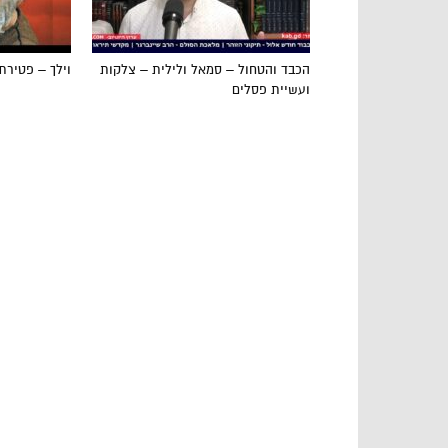
הכבד והטחול – סמאל ולילית – צלקות
וילך – פטירת
ועשיית פסלים