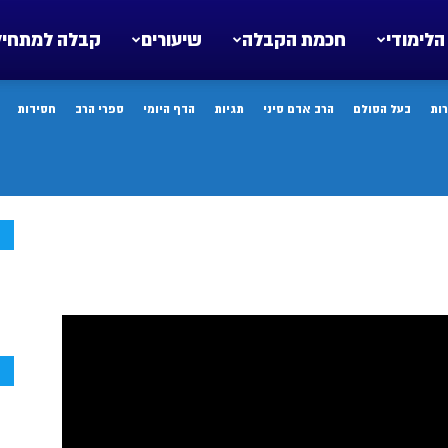
הלימודי
חכמת הקבלה
שיעורים
קבלה למתחיל
ות
בעל הסולם
הרב אדם סיני
תגיות
הדף היומי
ספרי הרב
חסידות
ח
ח