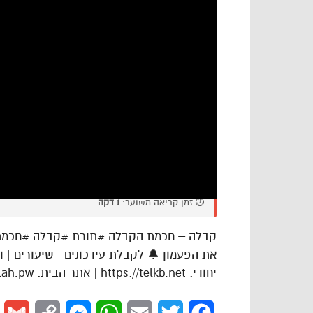
⏱️ זמן קריאה משוער:
1 דקה
קבלה – חכמת הקבלה #תורת #קבלה #חכמת #
את הפעמון 🔔 לקבלת עידכונים | שיעורים | ו
יחודי: https://telkb.net | אתר הבית: https://kabbalah.pw