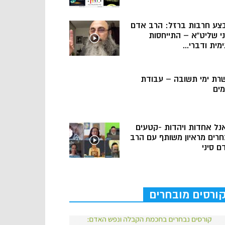
צע חרבות ברזל: הרב אדם
ני שליט”א – התייחסות
מית ודברי...
רת ימי תשובה – עבודת
מים
נל אחדות ויהדות -קטעים
חרים מראיון משותף עם הרב
ם סיני
ורסים מובחרים