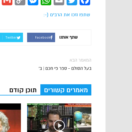
l
Copy
Messenger
WhatsApp
Email
Twitter
Facebook
Link
שתפו וזכו את הרבים (-:
שתף אותנו
Twitter
Facebook
המאמר הבא
בעל הסולם - ספר פי חכם | ב'
מאמרים קשורים
תוכן קודם