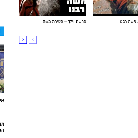
 משה רבנו
פרשת וילך – פטירת משה
ה
אי
מג
הק