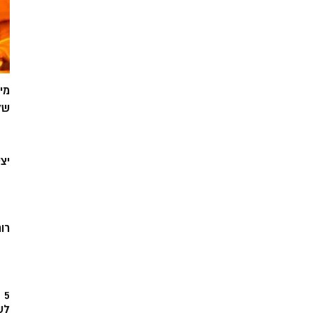
מי
של
יצ
רוח
5
לש