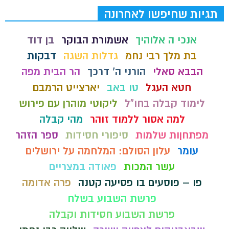
תגיות שחיפשו לאחרונה
אנכי ה אלוהיך
אשמורת הבוקר
בן דוד
בת מלך רבי נחמ
גדלות השגה
דבקות
הבבא סאלי
הורני ה' דרכך
הר הבית מפה
חטא העגל
טו באב
יארצייט הרמבם
לימוד קבלה בחו"ל
ליקוטי מוהרן עם פירוש
למה אסור ללמוד זוהר
מהי קבלה
מפתחןות שלמות
סיפורי חסידות
ספר הזהר
עומר
עלון הסולם: המלחמה על ירושלים
עשר המכות
פאודה במצריים
פו – פוסעים בו פסיעה קטנה
פרה אדומה
פרשת השבוע בשלח
פרשת השבוע חסידות וקבלה