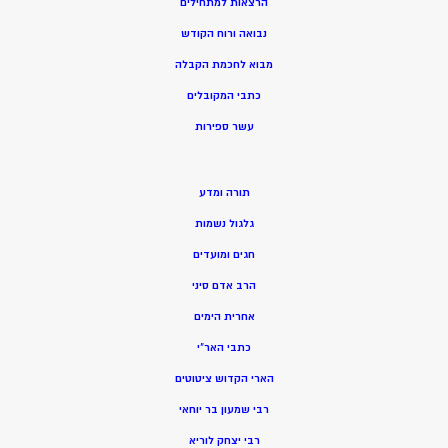
הרצאות למתחילים
נבואה ורוח הקודש
מ
בוא לחכמת הקבלה
כתבי המקובלים
ע
שר ספירות
תורה ומדע
גלגול נשמות
חגים ומועדים
הרב אדם סיני
אחרית הימים
כתבי האר”י
הארי הקדוש ציטוטים
רבי שמעון בר יוחאי
רבי יצחק לוריא