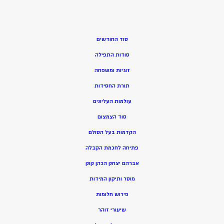
סוד החודשים
סודות התפילה
זוגיות ומשפחה
תורת החסידות
עולמות העליונים
סוד הצמצום
הקדמות בעל הסולם
פתיחה לחכמת הקבלה
אברהם יצחק הכהן קוק
מוסר ותיקון המידות
פירוש חלומות
שיעורי זוהר