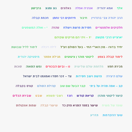
אלף
אמא יהודיה
אנרגיה אפלה
גאלונים
גוג ומגוג
גרביטון
הרב יהודה צבי ברנדויין
חיבור
חיזוקים רבי נחמן
חכמת קבלה
חלקיקים אלמנטריים
חסידות פרשת וישלח
טהרה
י – ואלה המשפטים
יארצייט הרבי מקוצק
יז – ויהי הם מריקים שקיהם
יחיד בדורו - מרן האר"י החי - בעל הסולם זצ"ל
לילה דכלה
לימוד לליל שבועות
לימוד קבלה בצפון
ליקוטי מוהר ן ציטוטים
מגילת אסתר
מיסטיקה יהודית
מכירת חמץ
מלחמת עולם שלישית
נו – וביום הבכורים
נפש התאוה
סוכות
עולם היצירה
פרשת וישב חסידות
צד – זכר חסדו ואמונתו לבית ישראל
קב – אתה תהיה על ביתי
קבר הבעל שם טוב
קהילת הסולם
קורס בקבלה
קיצור ליקוטי מוהרן
קריאת קודש
רוגז
רשבי תשפא
שבט
שבירת הכלים
שופר של משיח
שיעור בספר התניא פרק כד
שיעורי קבלה
שמות אונקולוס
שער ההקדמות
תזריע