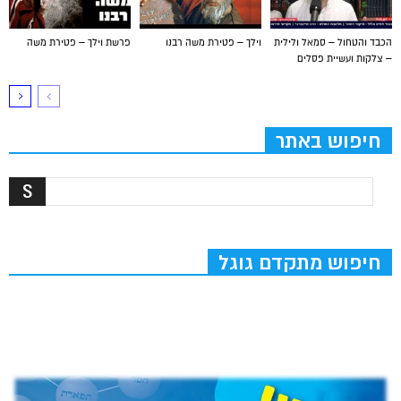
הכבד והטחול – סמאל ולילית
וילך – פטירת משה רבנו
פרשת וילך – פטירת משה
– צלקות ועשיית פסלים
חיפוש באתר
חיפוש מתקדם גוגל