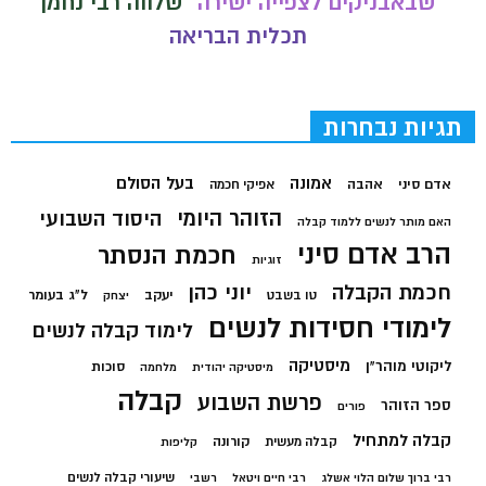
שבאבניקים לצפייה ישירה
שלווה רבי נחמן
תכלית הבריאה
תגיות נבחרות
בעל הסולם
אמונה
אדם סיני
אהבה
אפיקי חכמה
הזוהר היומי
היסוד השבועי
האם מותר לנשים ללמוד קבלה
הרב אדם סיני
חכמת הנסתר
זוגיות
חכמת הקבלה
יוני כהן
יעקב
ל"ג בעומר
טו בשבט
יצחק
לימודי חסידות לנשים
לימוד קבלה לנשים
מיסטיקה
ליקוטי מוהר"ן
סוכות
מיסטיקה יהודית
מלחמה
קבלה
פרשת השבוע
ספר הזוהר
פורים
קבלה למתחיל
קורונה
קבלה מעשית
קליפות
שיעורי קבלה לנשים
רבי ברוך שלום הלוי אשלג
רבי חיים ויטאל
רשבי