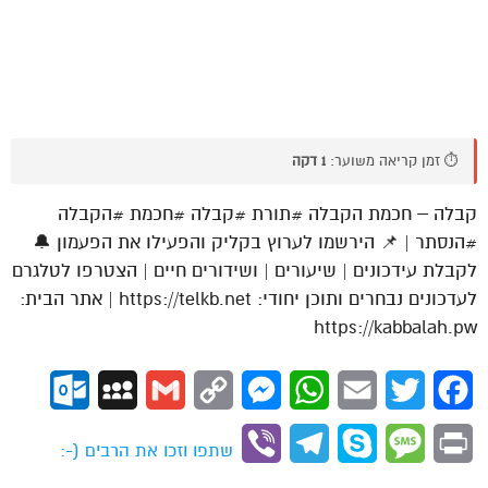
⏱️ זמן קריאה משוער:
1 דקה
קבלה – חכמת הקבלה #תורת #קבלה #חכמת #הקבלה
#הנסתר | 📌 הירשמו לערוץ בקליק והפעילו את הפעמון 🔔
לקבלת עידכונים | שיעורים | ושידורים חיים | הצטרפו לטלגרם
לעדכונים נבחרים ותוכן יחודי: https://telkb.net | אתר הבית:
https://kabbalah.pw
ok.com
MySpace
Gmail
Copy
Messenger
WhatsApp
Email
Twitter
Facebook
Link
Viber
Telegram
Skype
Message
Print
שתפו וזכו את הרבים (-: