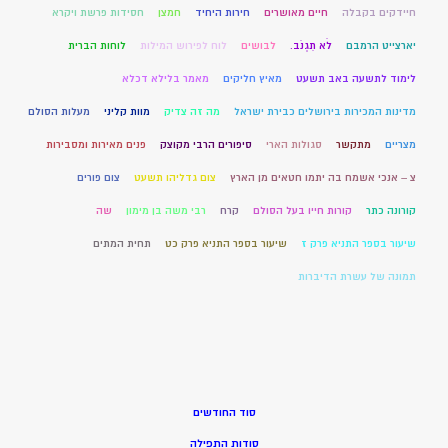
חיידקים בקבלה
חיים מאושרים
חירות היחיד
חמצן
חסידות פרשת ויקרא
יארצייט הרמבם
לֹא תִגְנֹב.
לבושים
לוח לפירוש המילות
לוחות הברית
לימוד לתשעה באב תשעט
מאיץ חליקים
מאמר בלילא דכלא
מדינות המכירות בירושלים כבירת ישראל
מה זה צדיק
מוות קליני
מעלות הסולם
מצריים
מתקשר
סגולות הארי
סיפורים הרבי מקוצק
פנים מאירות ומסבירות
צ – אנכי אשמח בה יתמו חטאים מן הארץ
צום גדליהו תשעט
צום פורים
קורונה כתר
קורות חייו בעל הסולם
קרח
רבי משה בן מימון
שה
שיעור בספר התניא פרק ז
שיעור בספר התניא פרק כט
תחית המתים
תמונה של עשרת הדיברות
סוד החודשים
סודות התפילה