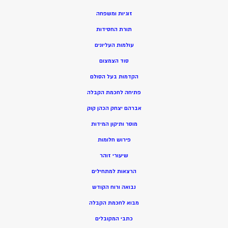
זוגיות ומשפחה
תורת החסידות
עולמות העליונים
סוד הצמצום
הקדמות בעל הסולם
פתיחה לחכמת הקבלה
אברהם יצחק הכהן קוק
מוסר ותיקון המידות
פירוש חלומות
שיעורי זוהר
הרצאות למתחילים
נבואה ורוח הקודש
מ
בוא לחכמת הקבלה
כתבי המקובלים