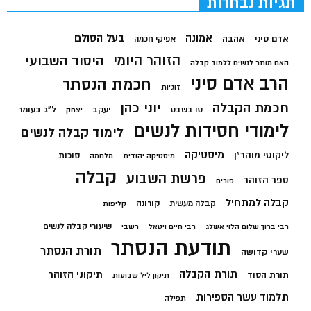
תגיות נבחרות
בעל הסולם
אמונה
אדם סיני
אהבה
אפיקי חכמה
הזוהר היומי
היסוד השבועי
האם מותר לנשים ללמוד קבלה
הרב אדם סיני
חכמת הנסתר
זוגיות
חכמת הקבלה
יוני כהן
יעקב
ל"ג בעומר
טו בשבט
יצחק
לימודי חסידות לנשים
לימוד קבלה לנשים
מיסטיקה
ליקוטי מוהר"ן
סוכות
מיסטיקה יהודית
מלחמה
קבלה
פרשת השבוע
ספר הזוהר
פורים
קבלה למתחיל
קורונה
קבלה מעשית
קליפות
שיעורי קבלה לנשים
רבי ברוך שלום הלוי אשלג
רבי חיים ויטאל
רשבי
תודעת הנסתר
תורת הנסתר
שערי קדושה
תורת הקבלה
תיקוני הזוהר
תורת הסוד
תיקון ליל שבועות
תלמוד עשר הספירות
תפילה