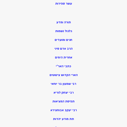
ע
שר ספירות
תורה ומדע
גלגול נשמות
חגים ומועדים
הרב אדם סיני
אחרית הימים
כתבי האר”י
הארי הקדוש ציטוטים
רבי שמעון בר יוחאי
רבי יצחק לוריא
תפיסת המציאות
רבי יעקב אבוחצירא
תת מודע יהדות