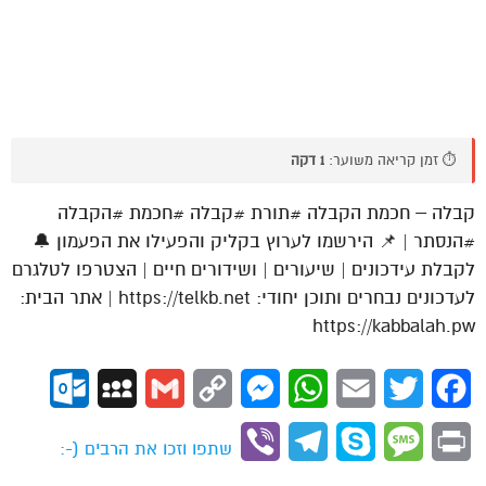
⏱️ זמן קריאה משוער:
1 דקה
קבלה – חכמת הקבלה #תורת #קבלה #חכמת #הקבלה
#הנסתר | 📌 הירשמו לערוץ בקליק והפעילו את הפעמון 🔔
לקבלת עידכונים | שיעורים | ושידורים חיים | הצטרפו לטלגרם
לעדכונים נבחרים ותוכן יחודי: https://telkb.net | אתר הבית:
https://kabbalah.pw
ok.com
MySpace
Gmail
Copy
Messenger
WhatsApp
Email
Twitter
Facebook
Link
Viber
Telegram
Skype
Message
Print
שתפו וזכו את הרבים (-: