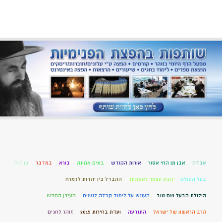
אבדה
אבן מן החי אסור
אורות הקודש
בונים אמונה
בורא
במדבר
בן דוד
בעל הסולם
הבא עצמך לאמונתך
ההבדל בין יהדות לזמרח
הילולת הבעל שם טוב
העונש על לימוד קבלה לנשים
העידן החדש
הרב הראשון של ישראל
התודעה
ועדת בחירות 2015
זוהר לחגים