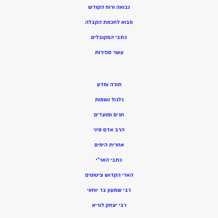
נבואה ורוח הקודש
מ
בוא לחכמת הקבלה
כתבי המקובלים
ע
שר ספירות
תורה ומדע
גלגול נשמות
חגים ומועדים
הרב אדם סיני
אחרית הימים
כתבי האר”י
הארי הקדוש ציטוטים
רבי שמעון בר יוחאי
רבי יצחק לוריא