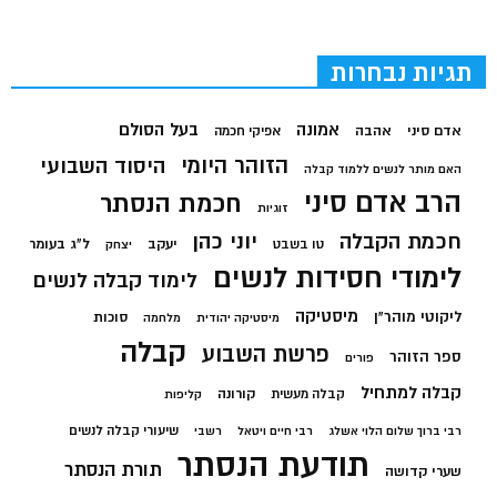
תגיות נבחרות
בעל הסולם
אמונה
אדם סיני
אהבה
אפיקי חכמה
הזוהר היומי
היסוד השבועי
האם מותר לנשים ללמוד קבלה
הרב אדם סיני
חכמת הנסתר
זוגיות
חכמת הקבלה
יוני כהן
יעקב
ל"ג בעומר
טו בשבט
יצחק
לימודי חסידות לנשים
לימוד קבלה לנשים
מיסטיקה
ליקוטי מוהר"ן
סוכות
מיסטיקה יהודית
מלחמה
קבלה
פרשת השבוע
ספר הזוהר
פורים
קבלה למתחיל
קורונה
קבלה מעשית
קליפות
שיעורי קבלה לנשים
רבי ברוך שלום הלוי אשלג
רבי חיים ויטאל
רשבי
תודעת הנסתר
תורת הנסתר
שערי קדושה