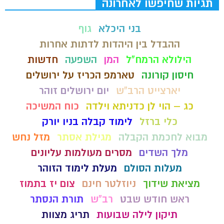
תגיות שחיפשו לאחרונה
בני היכלא
גוף
ההבדל בין היהדות לדתות אחרות
הילולא הרמח"ל
המן
השפעה
חדשות
חיסון קורונה
טארמפ הכריז על ירושלים
יארצייט הרב"ש
יום ירושלים זוהר
כג – הוי לן כדניתא וילדה
כוח המשיכה
כלי ברזל
לימוד קבלה בניו יורק
מבוא לחכמת הקבלה
מגילת אסתר
מזל נחש
מלך השדים
מסרים מעולמות עליונים
מעלות הסולם
מעלת לימוד הזוהר
מציאת שידוך
ניוזלטר חינם
צום יז בתמוז
ראש חודש שבט
רב"ש
תורת הנסתר
תיקון לילה שבועות
תריג מצוות