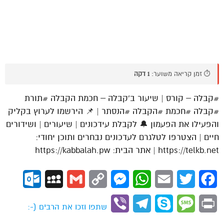
⏱️ זמן קריאה משוער:
1 דקה
#קבלה – קורס | שיעור ב’קבלה – חכמת הקבלה #תורת
#קבלה #חכמת #הקבלה #הנסתר | 📌 הירשמו לערוץ בקליק
והפעילו את הפעמון 🔔 לקבלת עידכונים | שיעורים | ושידורים
חיים | הצטרפו לטלגרם לעדכונים נבחרים ותוכן יחודי:
https://telkb.net | אתר הבית: https://kabbalah.pw
ok.com
MySpace
Gmail
Copy
Messenger
WhatsApp
Email
Twitter
Facebook
Link
Viber
Telegram
Skype
Message
Print
שתפו וזכו את הרבים (-: