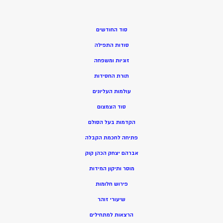
סוד החודשים
סודות התפילה
זוגיות ומשפחה
תורת החסידות
עולמות העליונים
סוד הצמצום
הקדמות בעל הסולם
פתיחה לחכמת הקבלה
אברהם יצחק הכהן קוק
מוסר ותיקון המידות
פירוש חלומות
שיעורי זוהר
הרצאות למתחילים