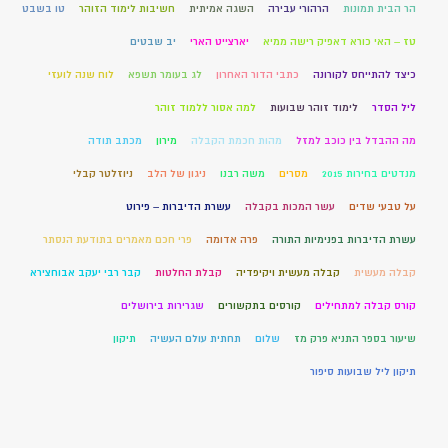
הר הבית תמונות
הרהורי עבירה
השגה אמיתית
חשיבות לימוד הזוהר
טו בשבט
טז – האי כורא דאפיק רישה ממיא
יארצייט הארי
יב שבטים
כיצד להתייחס לקורונה
כתבי הדור האחרון
לג בעומר תשפא
לוח שנה לועזי
ליל הסדר
לימוד זוהר שבועות
למה אסור ללמוד זוהר
מה ההבדל בין כוכב למזל
מהות חכמת הקבלה
מירון
מכתב תודה
מנדטים בחירות 2015
מסרים
משה רבנו
ניגון של הלב
ניוזלטר קבלי
על טבעי שדים
עשר המכות בקבלה
עשרת הדיברות – פירוט
עשרת הדיברות בפנימיות התורה
פרה אדומה
פרי חכם מאמרים בתודעת הנסתר
קבלה מעשית
קבלה מעשית ויקיפדיה
קבלת החלטות
קבר רבי יעקב אבוחצירא
קורס קבלה למתחילים
קורסים בתקשורים
שגרירות בירושלים
שיעור בספר התניא פרק מז
שלום
תחתית עולם העשיה
תיקון
תיקון ליל שבועות סיפור