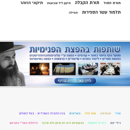
תורת הקבלה
תיקוני הזוהר
תורת הסוד
תיקון ליל שבועות
תלמוד עשר הספירות
תפילה
אדר
אנומיתא
אפר פרה
באריונים
בנין החברה העתידית - בעל הסולם
גילי יפת
דרך ה' לרמחל
הגשמיות היא רק סימן ולא סיבה
הילולת האר"י הקדוש