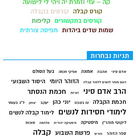
קה – עזי וזמרת יה ויהי לי לישועה
קורס קבלה
קורסים בקבלה
קורסים בתקשורים
קליפות
שמות שדים ביהדות
תפיסה צורתית
תגיות נבחרות
בעל הסולם
אמונה
אדם סיני
אהבה
אפיקי חכמה
הזוהר היומי
היסוד השבועי
האם מותר לנשים ללמוד קבלה
הרב אדם סיני
חכמת הנסתר
זוגיות
חכמת הקבלה
יוני כהן
יעקב
ל"ג בעומר
טו בשבט
יצחק
לימודי חסידות לנשים
לימוד קבלה לנשים
מיסטיקה
ליקוטי מוהר"ן
סוכות
מיסטיקה יהודית
מלחמה
קבלה
פרשת השבוע
ספר הזוהר
פורים