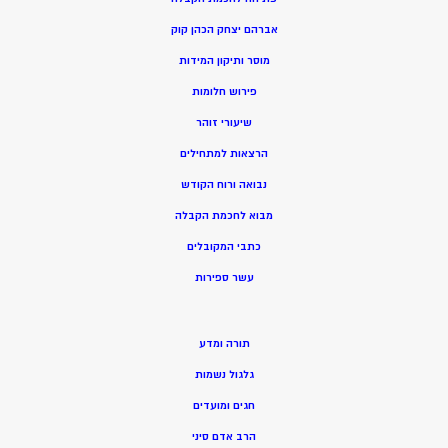
אברהם יצחק הכהן קוק
מוסר ותיקון המידות
פירוש חלומות
שיעורי זוהר
הרצאות למתחילים
נבואה ורוח הקודש
מ
בוא לחכמת הקבלה
כתבי המקובלים
ע
שר ספירות
תורה ומדע
גלגול נשמות
חגים ומועדים
הרב אדם סיני