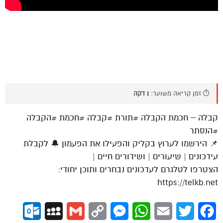
⏱️ זמן קריאה משוער:
1 דקה
קבלה – חכמת הקבלה #תורת #קבלה #חכמת #הקבלה
#הנסתר
📌 הירשמו לערוץ בקליק והפעילו את הפעמון 🔔 לקבלת
עידכונים | שיעורים | ושידורים חיים |
הצטרפו לטלגרם לעדכונים נבחרים ותוכן יחודי:
https://telkb.net
ok.com
MySpace
Gmail
Copy
Messenger
WhatsApp
Email
Twitter
Facebook