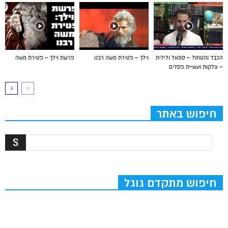
הכבד והטחול – סמאל ולילית
וילך – פטירת משה רבנו
פרשת וילך – פטירת משה
– צלקות ועשיית פסלים
חיפוש באתר
חיפוש מתקדם גוגל