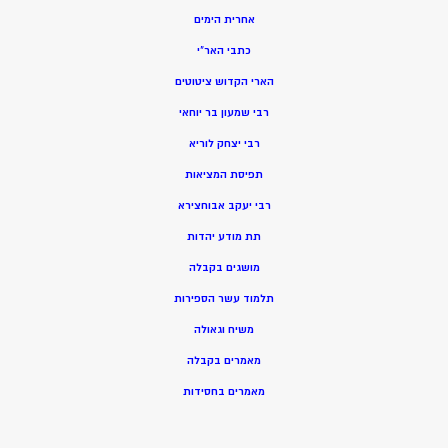
אחרית הימים
כתבי האר”י
הארי הקדוש ציטוטים
רבי שמעון בר יוחאי
רבי יצחק לוריא
תפיסת המציאות
רבי יעקב אבוחצירא
תת מודע יהדות
מושגים בקבלה
תלמוד עשר הספירות
משיח וגאולה
מאמרים בקבלה
מאמרים בחסידות