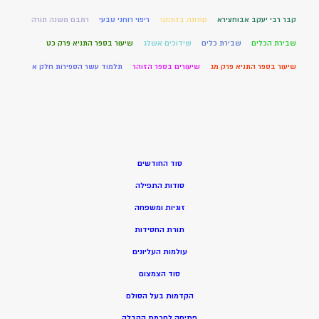
קבר רבי יעקב אבוחצירא
קורונה בזוהקר
ריפוי רוחני טבעי
רמבם משנה תורה
שבירת הכלים
שבירת כלים
שידוכים אשלג
שיעור בספר התניא פרק כט
שיעור בספר התניא פרק מג
שיעורים בספר הזוהר
תלמוד עשר הספירות חלק א
סוד החודשים
סודות התפילה
זוגיות ומשפחה
תורת החסידות
עולמות העליונים
סוד הצמצום
הקדמות בעל הסולם
פתיחה לחכמת הקבלה