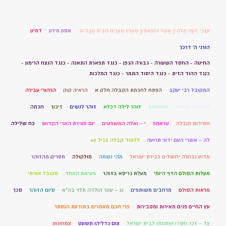
אָנֹכִי יְהוָה אֱלֹהֶיךָ אֲשֶׁר הוֹצֵאתִיךָ מֵאֶרֶץ מִצְרַיִם מִבֵּית עֲבָדִים.
אסון מירון
דמיון
הורני ה' דרכך
החיטה - החסד השעורה - גבורה הגפן - כנגד תפארת התאנה - כנגד הנצח הרימון -
כנגד ההוד הזית - כנגד היסוד התמר - כנגד המלכות
המקובל רבי יעקב
הפתח לחכמת הקבלה חלק א
הראיה קוק
הרהורי עבירה
התאמת נשמות
וואטסאפ
זוהר לילה דכלא
זוהר לנשים
זיכוך
חכמה
חסידות וקבלה
טראמפ
י – ואלה המשפטים
יום פטירת הארי הקדוש
כח שלילה
לה – אשרי העם ידעי תרועה
ללמוד קבלה בגיל 40
מדוע נבחרה ירושלים כבירת ישראל
מהי נשמה
מולקולה
מסרים מהזוהר
מעלות הסולם הדף היומי
מעלת גריסא בזוהר
מציאת האחד
מקובל אמיתי
מראות הסולם
מרחבים משותפים
נג – עקר הולדה תלוי בה"א
סיום הזוהר
סכך
עץ החיים פנים מאירות ומסבירות
פרי חכם מאמרים בתודעת הנסתר
צד – זכר חסדו ואמונתו לבית ישראל
צום גדליהו תשעט
צמחונות