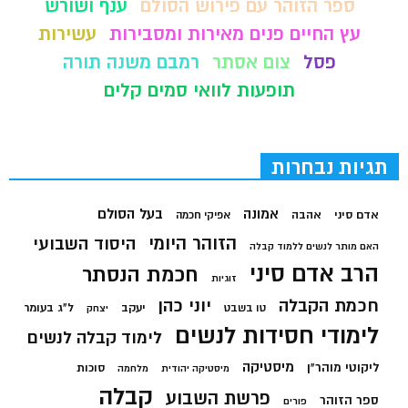
ספר הזוהר עם פירוש הסולם
ענף ושורש
עץ החיים פנים מאירות ומסבירות
עשירות
פסל
צום אסתר
רמבם משנה תורה
תופעות לוואי סמים קלים
תגיות נבחרות
בעל הסולם
אמונה
אדם סיני
אהבה
אפיקי חכמה
הזוהר היומי
היסוד השבועי
האם מותר לנשים ללמוד קבלה
הרב אדם סיני
חכמת הנסתר
זוגיות
חכמת הקבלה
יוני כהן
יעקב
ל"ג בעומר
טו בשבט
יצחק
לימודי חסידות לנשים
לימוד קבלה לנשים
מיסטיקה
ליקוטי מוהר"ן
סוכות
מיסטיקה יהודית
מלחמה
קבלה
פרשת השבוע
ספר הזוהר
פורים