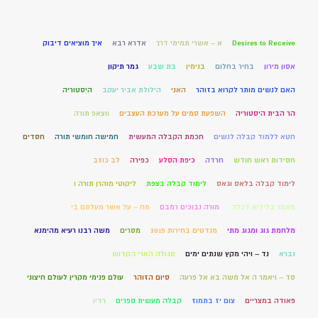
Desires to Receive
א – אשרי תמימי דרך
אדרא רבא
איך מוציאים דיבוק
אסון מירון
בחיר בחלום
בנימין
בת שבע
גמר תיקון
האם לנשים מותר לקרוא בזוהר
האני
הילולת אביר יעקב
היסטוריה
הר הבית היסטוריה
השפעת סמים על מערכת העצבים
ווצאפ תורה
חטא ללמוד קבלה לנשים
חכמת הקבלה המעשית
חמישה חומשי תורה
חסדים
חסידות ראש חודש
חרדה
כיפת הסלע
כפירה
לב כוזב
לימוד קבלה בלאס וגאס
לימוד קבלה בצפת
ליקוטי מוהרן תורה ו
מאמר בליליא דכלה.
מורה נבוכים רמבם
מח – על אשר מעלתם בי
מלחמת גוג ומגוג מתי
מנדטים בחירות 2015
מסרים
משה רבנו רעיא מהימנא
נברא
נד – ויהי מקץ שנתים ימים
סגולה הארי הקדוש
סד – ויאמר ה אל משה בא אל פרעה
סיום הזוהר
עולם פנימי מקרין לעולם חיצוני
פאודה במצריים
צום יז בתמוז
קבלה מעשית ספרים
רדיו