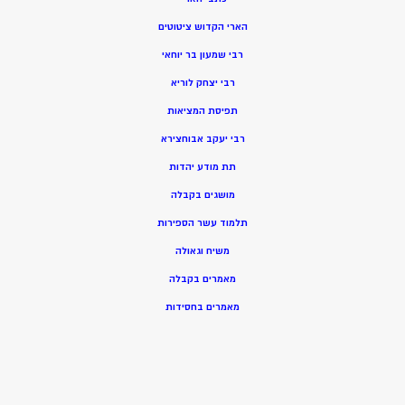
הארי הקדוש ציטוטים
רבי שמעון בר יוחאי
רבי יצחק לוריא
תפיסת המציאות
רבי יעקב אבוחצירא
תת מודע יהדות
מושגים בקבלה
תלמוד עשר הספירות
משיח וגאולה
מאמרים בקבלה
מאמרים בחסידות