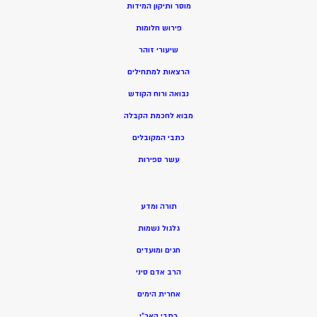
מוסר ותיקון המידות
פירוש חלומות
שיעורי זוהר
הרצאות למתחילים
נבואה ורוח הקודש
מ
בוא לחכמת הקבלה
כתבי המקובלים
ע
שר ספירות
תורה ומדע
גלגול נשמות
חגים ומועדים
הרב אדם סיני
אחרית הימים
כתבי האר”י