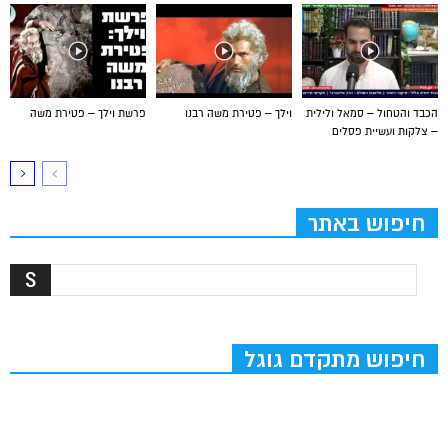
הכבד והטחול – סמאל ולילית
וילך – פטירת משה רבנו
פרשת וילך – פטירת משה
– צלקות ועשיית פסלים
חיפוש באתר
חיפוש מתקדם גוגל