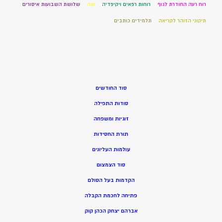
רוח רעה החודרת לגוף
רוחות רפאים ויקיפדיה
שה
שלושת השבועות איסורים
תיקוני הזוהר לקריאה
תלמידים כותבים
סוד החודשים
סודות התפילה
זוגיות ומשפחה
תורת החסידות
עולמות העליונים
סוד הצמצום
הקדמות בעל הסולם
פתיחה לחכמת הקבלה
אברהם יצחק הכהן קוק