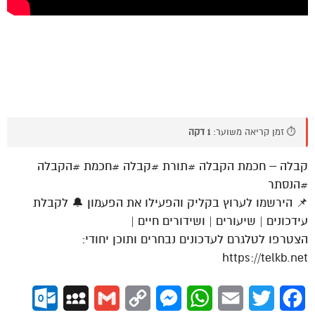
⏱️ זמן קריאה משוער:
1 דקה
קבלה – חכמת הקבלה #תורת #קבלה #חכמת #הקבלה
#הנסתר
📌 הירשמו לערוץ בקליק והפעילו את הפעמון 🔔 לקבלת
עידכונים | שיעורים | ושידורים חיים |
הצטרפו לטלגרם לעדכונים נבחרים ותוכן יחודי:
https://telkb.net
ok.com
MySpace
Gmail
Copy
Messenger
WhatsApp
Email
Twitter
Facebook